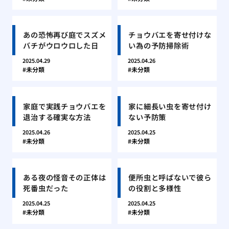
あの恐怖再び庭でスズメ
チョウバエを寄せ付けな
バチがウロウロした日
い為の予防掃除術
2025.04.29
2025.04.26
未分類
未分類
家庭で実践チョウバエを
家に細長い虫を寄せ付け
退治する確実な方法
ない予防策
2025.04.26
2025.04.25
未分類
未分類
ある夜の怪音その正体は
便所虫と呼ばないで彼ら
死番虫だった
の役割と多様性
2025.04.25
2025.04.25
未分類
未分類