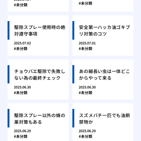
未分類
未分類
駆除スプレー使用時の絶
安全第一ハッカ油ゴキブ
対遵守事項
リ対策のコツ
2025.07.02
2025.07.01
未分類
未分類
チョウバエ駆除で失敗し
あの細長い虫は一体どこ
ない為の最終チェック
からやって来る
2025.06.30
2025.06.30
未分類
未分類
駆除スプレー以外の蜂の
スズメバチ一匹でも油断
巣対策もある
禁物か
2025.06.29
2025.06.29
未分類
未分類