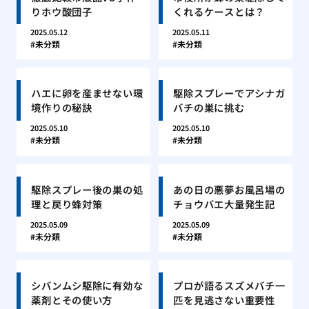
りホウ酸団子
くれるケースとは？
2025.05.12
2025.05.11
未分類
未分類
ハエに卵を産ませない環
駆除スプレーでアシナガ
境作りの秘訣
バチの巣に挑む
2025.05.10
2025.05.10
未分類
未分類
駆除スプレー後の巣の処
あの日の悪夢お風呂場の
理と戻り蜂対策
チョウバエ大量発生記
2025.05.09
2025.05.09
未分類
未分類
シバンムシ駆除に有効な
プロが語るスズメバチ一
薬剤とその使い方
匹を見逃さない重要性