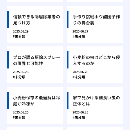
信頼できる鳩駆除業者の
手作り挑戦ホウ酸団子作
見つけ方
りの舞台裏
2025.06.29
2025.06.27
未分類
未分類
プロが語る駆除スプレー
小麦粉の虫はどこから侵
の限界と可能性
入するのか
2025.06.26
2025.06.26
未分類
未分類
小麦粉保存の最適解は冷
家で見かける細長い虫の
蔵か冷凍か
正体とは
2025.06.25
2025.06.25
未分類
未分類