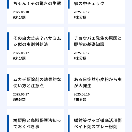
ちゃん！その驚きの生態
家の中チェック
2025.06.18
2025.06.17
未分類
未分類
その虫大丈夫？ハサミム
チョウバエ発生の原因と
シ似の虫別対処法
駆除の基礎知識
2025.06.17
2025.06.17
未分類
未分類
ムカデ駆除剤の効果的な
ある日突然小麦粉から虫
使い方と注意点
が大発生
2025.06.17
2025.06.16
未分類
未分類
鳩駆除と鳥獣保護法知っ
蟻対策グッズ徹底活用術
ておくべき事
ベイト剤スプレー粉剤