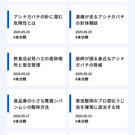
アシナガバチの針に潜む
激痛が走るアシナガバチ
危険性とは
の針体験談
2025.05.19
2025.05.19
未分類
未分類
飲食店必見ハエの産卵場
庭師が語る身近なアシナ
所と衛生管理
ガバチの脅威
2025.05.18
2025.05.18
未分類
未分類
食品庫の小さな悪魔シバ
害虫駆除のプロ直伝うじ
ンムシの駆除方法
虫を確実に退治する技
2025.05.17
2025.05.15
未分類
未分類