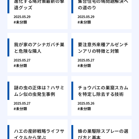
進化する鳩対策最新の撃
集合住宅の鳩問題解決へ
退グッズ
の道のり
2025.05.29
2025.05.29
未分類
未分類
我が家のアシナガバチ巣
要注意外来種アルゼンチ
と危険な隣人
ンアリの特徴と対策
2025.05.27
2025.05.27
未分類
未分類
謎の虫の正体は？ハサミ
チョウバエの巣窟スカム
ムシ似の虫発生事例
を特定し除去する技術
2025.05.27
2025.05.26
未分類
未分類
ハエの産卵戦略ライフサ
蜂の巣駆除スプレーの選
イクルから学ぶ
び方と基本