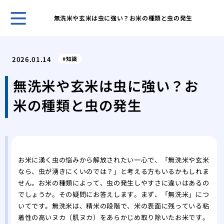
無洗米や玄米は虫に強い？お米の種類と虫の発生
クマ
策を
2026.01.14
知識
アシ
系へ
無洗米や玄米は虫に強い？お
クマ
米の種類と虫の発生
クマ
を理
ゴキ
のコ
スズ
お米に湧く虫の悩みから解放されたい一心で、「無洗米や玄米
る方
なら、虫が湧きにくいのでは？」と考える方もいるかもしれま
スズ
せん。お米の種類によって、虫の発生しやすさに違いはあるの
スズ
でしょうか。その疑問にお答えします。まず、「無洗米」につ
の生
いてです。無洗米は、精米の段階で、米の表面に残っている粘
ミツ
着性の高いヌカ（肌ヌカ）をあらかじめ取り除いたお米です。