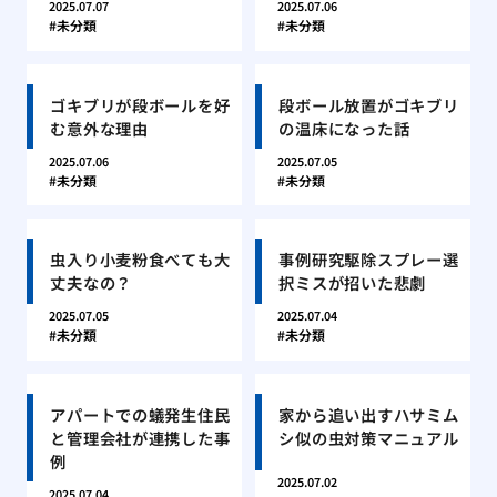
2025.07.07
2025.07.06
未分類
未分類
ゴキブリが段ボールを好
段ボール放置がゴキブリ
む意外な理由
の温床になった話
2025.07.06
2025.07.05
未分類
未分類
虫入り小麦粉食べても大
事例研究駆除スプレー選
丈夫なの？
択ミスが招いた悲劇
2025.07.05
2025.07.04
未分類
未分類
アパートでの蟻発生住民
家から追い出すハサミム
と管理会社が連携した事
シ似の虫対策マニュアル
例
2025.07.02
2025.07.04