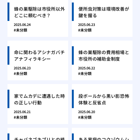
蜂の巣駆除は市役所以外
便所虫対策は環境改善が
どこに頼むべき？
鍵を握る
2025.06.24
2025.06.23
未分類
未分類
命に関わるアシナガバチ
蜂の巣駆除の費用相場と
アナフィラキシー
市役所の補助金制度
2025.06.23
2025.06.22
未分類
未分類
家でムカデに遭遇した時
段ボールから黒い影恐怖
の正しい行動
体験と反省点
2025.06.21
2025.06.20
未分類
未分類
チャバネゴキブリとの終
ある家庭のコクゾウムシ