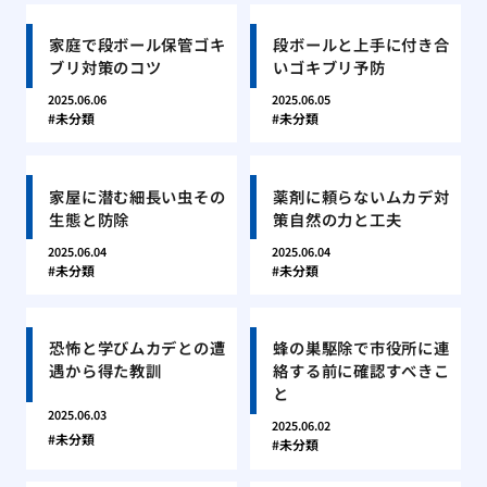
家庭で段ボール保管ゴキ
段ボールと上手に付き合
ブリ対策のコツ
いゴキブリ予防
2025.06.06
2025.06.05
未分類
未分類
家屋に潜む細長い虫その
薬剤に頼らないムカデ対
生態と防除
策自然の力と工夫
2025.06.04
2025.06.04
未分類
未分類
恐怖と学びムカデとの遭
蜂の巣駆除で市役所に連
遇から得た教訓
絡する前に確認すべきこ
と
2025.06.03
2025.06.02
未分類
未分類