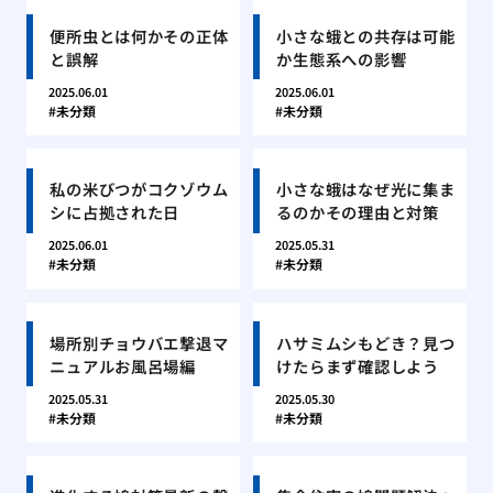
便所虫とは何かその正体
小さな蛾との共存は可能
と誤解
か生態系への影響
2025.06.01
2025.06.01
未分類
未分類
私の米びつがコクゾウム
小さな蛾はなぜ光に集ま
シに占拠された日
るのかその理由と対策
2025.06.01
2025.05.31
未分類
未分類
場所別チョウバエ撃退マ
ハサミムシもどき？見つ
ニュアルお風呂場編
けたらまず確認しよう
2025.05.31
2025.05.30
未分類
未分類