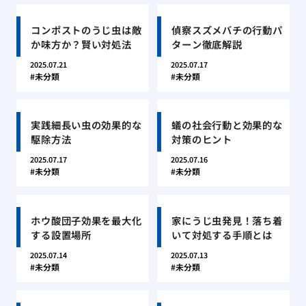
コンポストのうじ虫は敵
偵察スズメバチの行動パ
か味方か？賢い対処法
ターン徹底解説
2025.07.21
2025.07.17
未分類
未分類
実践細長い虫の効果的な
蟻の社会行動と効果的な
駆除方法
対策のヒント
2025.07.17
2025.07.16
未分類
未分類
ホウ酸団子効果を最大化
家にうじ虫発見！落ち着
する設置場所
いて対処する手順とは
2025.07.14
2025.07.13
未分類
未分類