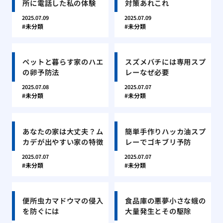
所に電話した私の体験
対策あれこれ
2025.07.09
2025.07.09
未分類
未分類
ペットと暮らす家のハエ
スズメバチには専用スプ
の卵予防法
レーなぜ必要
2025.07.08
2025.07.07
未分類
未分類
あなたの家は大丈夫？ム
簡単手作りハッカ油スプ
カデが出やすい家の特徴
レーでゴキブリ予防
2025.07.07
2025.07.07
未分類
未分類
便所虫カマドウマの侵入
食品庫の悪夢小さな蛾の
を防ぐには
大量発生とその駆除