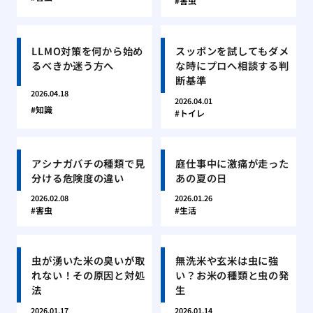
害虫
LLMO対策を何から始め
スッポンを試してもダメ
るべきか迷う方へ
な時にプロへ相談する判
断基準
2026.04.18
2026.04.01
知識
トイレ
アシナガバチの種類で見
庭仕事中に激痛が走った
分ける危険度の違い
あの夏の日
2026.02.08
2026.01.26
害虫
生活
虫が湧いた米の臭いが取
無洗米や玄米は虫に強
れない！その原因と対処
い？お米の種類と虫の発
法
生
2026.01.17
2026.01.14