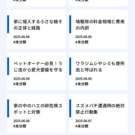
家に侵入する小さな蛾そ
鳩駆除の料金相場と費用
の正体と経路
の内訳
2025.06.08
2025.06.08
未分類
未分類
ペットオーナー必見！う
ワラジムシやシミも便所
じ虫から愛犬愛猫を守る
虫と呼ばれる
2025.06.08
2025.06.08
未分類
未分類
家の中のハエの卵危険ス
スズメバチ遭遇時の絶対
ポットと対策
禁止行動集
2025.06.08
2025.06.07
未分類
未分類