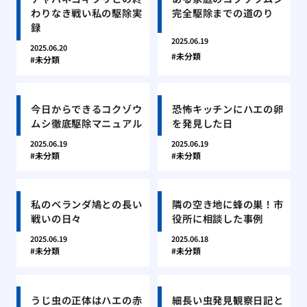
わりなき戦い私の駆除実
完全駆除までの道のり
録
2025.06.19
2025.06.20
未分類
未分類
今日からできるコクゾウ
恐怖キッチンにハエの卵
ムシ徹底駆除マニュアル
を発見した日
2025.06.19
2025.06.19
未分類
未分類
私のベランダ鳩との長い
隣の空き地に蜂の巣！市
戦いの日々
役所に相談した事例
2025.06.19
2025.06.18
未分類
未分類
うじ虫の正体はハエの赤
細長い虫発見観察日記と