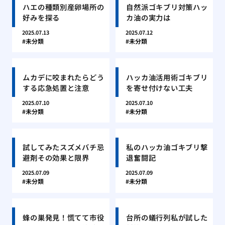
ハエの種類別産卵場所の
自然派ゴキブリ対策ハッ
好みを探る
カ油の実力は
2025.07.13
2025.07.12
未分類
未分類
ムカデに咬まれたらどう
ハッカ油活用術ゴキブリ
する応急処置と注意
を寄せ付けない工夫
2025.07.10
2025.07.10
未分類
未分類
試してみたスズメバチ忌
私のハッカ油ゴキブリ撃
避剤その効果と限界
退奮闘記
2025.07.09
2025.07.09
未分類
未分類
蜂の巣発見！慌てて市役
台所の蟻行列私が試した