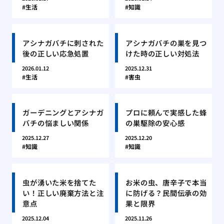
生活
知識
アシナガバチに刺された
アシナガバチの巣を見つ
後の正しい応急処置
けた時の正しい対処法
2026.01.12
2025.12.31
生活
害虫
ガーデニングとアシナガ
プロに頼んで実感した蜂
バチの悩ましい関係
の巣駆除の安心感
2025.12.27
2025.12.20
知識
知識
虫が湧いた米を捨てた
お米の虫、唐辛子で本当
い！正しい廃棄方法と注
に防げる？民間伝承の効
意点
果と限界
2025.12.04
2025.11.26