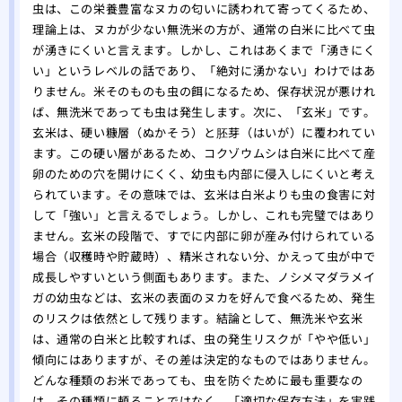
駆除
虫は、この栄養豊富なヌカの匂いに誘われて寄ってくるため、
理論上は、ヌカが少ない無洗米の方が、通常の白米に比べて虫
ミツ
が湧きにくいと言えます。しかし、これはあくまで「湧きにく
要性
い」というレベルの話であり、「絶対に湧かない」わけではあ
りません。米そのものも虫の餌になるため、保存状況が悪けれ
ば、無洗米であっても虫は発生します。次に、「玄米」です。
玄米は、硬い糠層（ぬかそう）と胚芽（はいが）に覆われてい
ます。この硬い層があるため、コクゾウムシは白米に比べて産
卵のための穴を開けにくく、幼虫も内部に侵入しにくいと考え
られています。その意味では、玄米は白米よりも虫の食害に対
して「強い」と言えるでしょう。しかし、これも完璧ではあり
ません。玄米の段階で、すでに内部に卵が産み付けられている
場合（収穫時や貯蔵時）、精米されない分、かえって虫が中で
成長しやすいという側面もあります。また、ノシメマダラメイ
ガの幼虫などは、玄米の表面のヌカを好んで食べるため、発生
のリスクは依然として残ります。結論として、無洗米や玄米
は、通常の白米と比較すれば、虫の発生リスクが「やや低い」
傾向にはありますが、その差は決定的なものではありません。
どんな種類のお米であっても、虫を防ぐために最も重要なの
は、その種類に頼ることではなく、「適切な保存方法」を実践