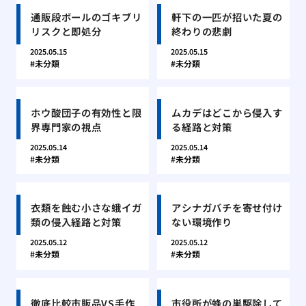
通販段ボールのゴキブリ
軒下の一匹が招いた夏の
リスクと即処分
終わりの悲劇
2025.05.15
2025.05.15
未分類
未分類
ホウ酸団子の有効性と限
ムカデはどこから侵入す
界専門家の視点
る経路と対策
2025.05.14
2025.05.14
未分類
未分類
衣類を蝕む小さな蛾イガ
アシナガバチを寄せ付け
類の侵入経路と対策
ない環境作り
2025.05.12
2025.05.12
未分類
未分類
徹底比較市販品VS手作
市役所が蜂の巣駆除して