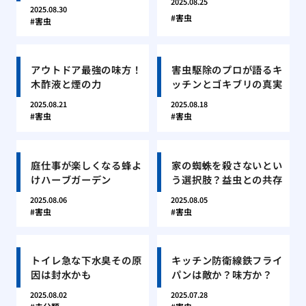
2025.08.25
2025.08.30
害虫
害虫
アウトドア最強の味方！
害虫駆除のプロが語るキ
木酢液と煙の力
ッチンとゴキブリの真実
2025.08.21
2025.08.18
害虫
害虫
庭仕事が楽しくなる蜂よ
家の蜘蛛を殺さないとい
けハーブガーデン
う選択肢？益虫との共存
2025.08.06
2025.08.05
害虫
害虫
トイレ急な下水臭その原
キッチン防衛線鉄フライ
因は封水かも
パンは敵か？味方か？
2025.08.02
2025.07.28