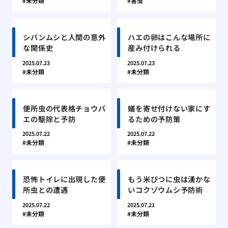
未分類
害虫
シバンムシと人間の意外
ハエの卵はこんな場所に
な関係史
産み付けられる
2025.07.23
2025.07.23
未分類
未分類
便所虫の代表格チョウバ
蟻を寄せ付けない家にす
エの駆除と予防
るための予防策
2025.07.22
2025.07.22
未分類
未分類
恐怖トイレに出現した便
もう米びつに虫は湧かな
所虫との遭遇
いコクゾウムシ予防術
2025.07.22
2025.07.21
未分類
未分類