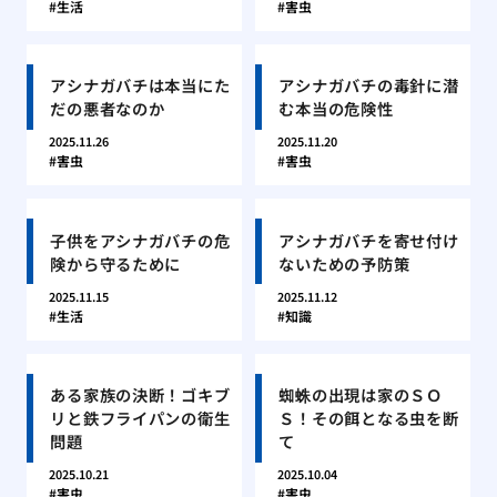
生活
害虫
アシナガバチは本当にた
アシナガバチの毒針に潜
だの悪者なのか
む本当の危険性
2025.11.26
2025.11.20
害虫
害虫
子供をアシナガバチの危
アシナガバチを寄せ付け
険から守るために
ないための予防策
2025.11.15
2025.11.12
生活
知識
ある家族の決断！ゴキブ
蜘蛛の出現は家のＳＯ
リと鉄フライパンの衛生
Ｓ！その餌となる虫を断
問題
て
2025.10.21
2025.10.04
害虫
害虫