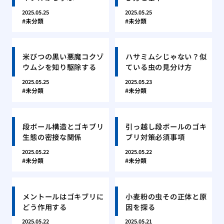
2025.05.25
2025.05.25
未分類
未分類
米びつの黒い悪魔コクゾ
ハサミムシじゃない？似
ウムシを知り駆除する
ている虫の見分け方
2025.05.25
2025.05.23
未分類
未分類
段ボール構造とゴキブリ
引っ越し段ボールのゴキ
生態の密接な関係
ブリ対策必須事項
2025.05.22
2025.05.22
未分類
未分類
メントールはゴキブリに
小麦粉の虫その正体と原
どう作用する
因を探る
2025.05.22
2025.05.21