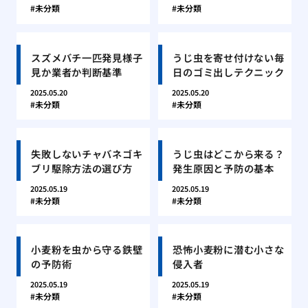
未分類
未分類
スズメバチ一匹発見様子
うじ虫を寄せ付けない毎
見か業者か判断基準
日のゴミ出しテクニック
2025.05.20
2025.05.20
未分類
未分類
失敗しないチャバネゴキ
うじ虫はどこから来る？
ブリ駆除方法の選び方
発生原因と予防の基本
2025.05.19
2025.05.19
未分類
未分類
小麦粉を虫から守る鉄壁
恐怖小麦粉に潜む小さな
の予防術
侵入者
2025.05.19
2025.05.19
未分類
未分類