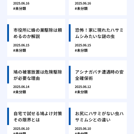
2025.06.16
2025.06.16
未分類
未分類
市役所に蜂の巣駆除は頼
恐怖！家に現れたハサミ
めるのか解説
ムシみたいな謎の虫
2025.06.15
2025.06.15
未分類
未分類
鳩の被害放置は危険駆除
アシナガバチ遭遇時の安
が必要な理由
全確保術
2025.06.14
2025.06.12
未分類
未分類
自宅で試せる鳩よけ対策
お尻にハサミがない虫ハ
その限界とは
サミムシとの違い
2025.06.10
2025.06.10
未分類
未分類