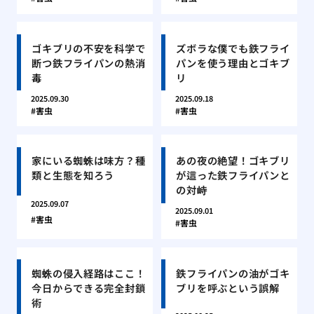
ゴキブリの不安を科学で
ズボラな僕でも鉄フライ
断つ鉄フライパンの熱消
パンを使う理由とゴキブ
毒
リ
2025.09.30
2025.09.18
害虫
害虫
家にいる蜘蛛は味方？種
あの夜の絶望！ゴキブリ
類と生態を知ろう
が這った鉄フライパンと
の対峙
2025.09.07
2025.09.01
害虫
害虫
蜘蛛の侵入経路はここ！
鉄フライパンの油がゴキ
今日からできる完全封鎖
ブリを呼ぶという誤解
術