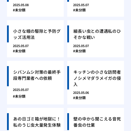
2025.05.08
2025.05.07
未分類
未分類
小さな蛾の駆除と予防グ
細長い虫との遭遇私のひ
ッズ活用法
そかな戦い
2025.05.07
2025.05.07
未分類
未分類
シバンムシ対策の最終手
キッチンの小さな訪問者
段専門業者への依頼
ノシメマダラメイガの侵
入
2025.05.07
2025.05.06
未分類
未分類
あの日ゴミ箱が地獄に！
壁の中から聞こえる音死
私のうじ虫大量発生体験
番虫の仕業