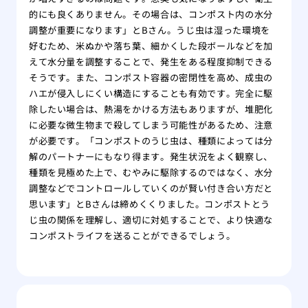
的にも良くありません。その場合は、コンポスト内の水分
調整が重要になります」とBさん。うじ虫は湿った環境を
好むため、米ぬかや落ち葉、細かくした段ボールなどを加
えて水分量を調整することで、発生をある程度抑制できる
そうです。また、コンポスト容器の密閉性を高め、成虫の
ハエが侵入しにくい構造にすることも有効です。完全に駆
除したい場合は、熱湯をかける方法もありますが、堆肥化
に必要な微生物まで殺してしまう可能性があるため、注意
が必要です。「コンポストのうじ虫は、種類によっては分
解のパートナーにもなり得ます。発生状況をよく観察し、
種類を見極めた上で、むやみに駆除するのではなく、水分
調整などでコントロールしていくのが賢い付き合い方だと
思います」とBさんは締めくくりました。コンポストとう
じ虫の関係を理解し、適切に対処することで、より快適な
コンポストライフを送ることができるでしょう。