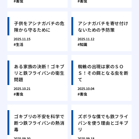
害虫
害虫
子供をアシナガバチの危
アシナガバチを寄せ付け
険から守るために
ないための予防策
2025.11.15
2025.11.12
生活
知識
ある家族の決断！ゴキブ
蜘蛛の出現は家のＳＯ
リと鉄フライパンの衛生
Ｓ！その餌となる虫を断
問題
て
2025.10.21
2025.10.04
害虫
害虫
ゴキブリの不安を科学で
ズボラな僕でも鉄フライ
断つ鉄フライパンの熱消
パンを使う理由とゴキブ
毒
リ
2025.09.30
2025.09.18