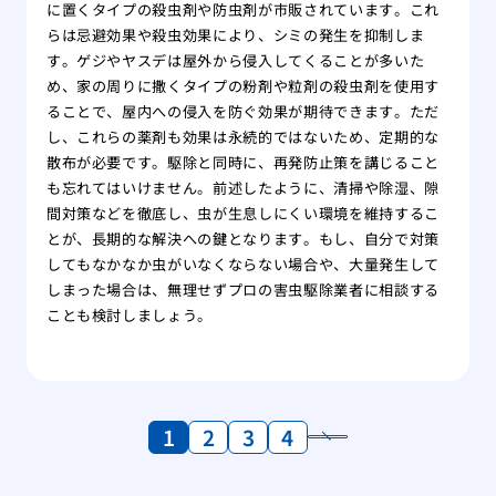
に置くタイプの殺虫剤や防虫剤が市販されています。これ
らは忌避効果や殺虫効果により、シミの発生を抑制しま
す。ゲジやヤスデは屋外から侵入してくることが多いた
め、家の周りに撒くタイプの粉剤や粒剤の殺虫剤を使用す
ることで、屋内への侵入を防ぐ効果が期待できます。ただ
し、これらの薬剤も効果は永続的ではないため、定期的な
散布が必要です。駆除と同時に、再発防止策を講じること
も忘れてはいけません。前述したように、清掃や除湿、隙
間対策などを徹底し、虫が生息しにくい環境を維持するこ
とが、長期的な解決への鍵となります。もし、自分で対策
してもなかなか虫がいなくならない場合や、大量発生して
しまった場合は、無理せずプロの害虫駆除業者に相談する
ことも検討しましょう。
1
2
3
4