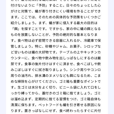
付けないように「予防」すること。日々のちょっとした心
がけと対策で、蟻が寄り付きにくい環境を作ることができ
ます。ここでは、そのための具体的な予防策をいくつかご
紹介しましょう。まず、蟻が家に侵入する最大の目的は
「餌」を探すことです。ですから、家の中に蟻の餌となる
ものを放置しないことが、予防の絶対的な基本となりま
す。食べ物は必ず密閉できる容器に入れるか、冷蔵庫で保
管しましょう。特に、砂糖やジャム、お菓子、シロップな
ど甘いものは蟻の大好物です。テーブルの上やキッチンカ
ウンターに、食べ物や飲み物を出しっぱなしにするのは厳
禁です。食事の後片付けはすぐに済ませ、食べこぼしや飲
みこぼしはすぐに拭き取りましょう。シンク周りやコンロ
周りの油汚れ、排水溝のヌメリなども餌になるため、こま
めな掃除を心がけてください。ゴミ箱も重要なポイントで
す。生ゴミは水分をよく切り、ビニール袋に入れて口をし
っかり縛ってから、蓋付きのゴミ箱に捨てましょう。ゴミ
は溜め込まず、定期的に捨てる習慣をつけ、ゴミ箱自体も
清潔に保ちます。ペットフードも蟻を引き寄せる原因にな
ります。置きっぱなしにせず、食べ終わったらすぐに片付