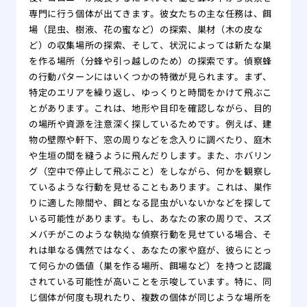
専門に行う個体が出てきます。彼女たちの主な任務は、餌
場（昆虫、樹液、花の蜜など）の探索、巣材（木の皮な
ど）の収集場所の探索、そして、状況によっては新たな巣
を作る場所（分蜂や引っ越しのため）の探索です。偵察蜂
の行動パターンにはいくつかの特徴が見られます。まず、
特定のエリアを繰り返し、ゆっくりと時間をかけて飛ぶこ
とがあります。これは、地形や目印を確認しながら、目的
の場所や資源を注意深く探しているためです。例えば、建
物の壁際や軒下、窓の周りなどを念入りに調べたり、庭木
や生垣の間を縫うように飛んだりします。また、ホバリン
グ（空中で停止して飛ぶこと）をしながら、何かを観察し
ているような行動を見せることもあります。これは、巣作
りに適した隙間や、餌となる昆虫がいないかなどを探して
いる可能性があります。もし、あなたの家の周りで、スズ
メバチがこのような執拗な偵察行動を見せている場合、そ
れは単なる偶然ではなく、あなたの家や庭が、彼らにとっ
て何らかの価値（巣を作る場所、餌場など）を持つと認識
されている可能性が高いことを示唆しています。特に、同
じ個体が何度も現れたり、複数の個体が同じような場所を