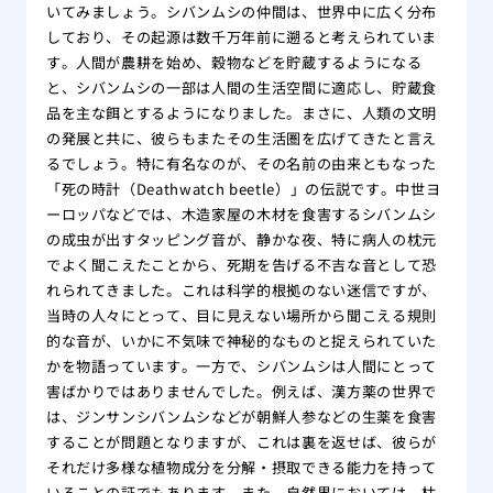
いてみましょう。シバンムシの仲間は、世界中に広く分布
しており、その起源は数千万年前に遡ると考えられていま
す。人間が農耕を始め、穀物などを貯蔵するようになる
と、シバンムシの一部は人間の生活空間に適応し、貯蔵食
品を主な餌とするようになりました。まさに、人類の文明
の発展と共に、彼らもまたその生活圏を広げてきたと言え
るでしょう。特に有名なのが、その名前の由来ともなった
「死の時計（Deathwatch beetle）」の伝説です。中世ヨ
ーロッパなどでは、木造家屋の木材を食害するシバンムシ
の成虫が出すタッピング音が、静かな夜、特に病人の枕元
でよく聞こえたことから、死期を告げる不吉な音として恐
れられてきました。これは科学的根拠のない迷信ですが、
当時の人々にとって、目に見えない場所から聞こえる規則
的な音が、いかに不気味で神秘的なものと捉えられていた
かを物語っています。一方で、シバンムシは人間にとって
害ばかりではありませんでした。例えば、漢方薬の世界で
は、ジンサンシバンムシなどが朝鮮人参などの生薬を食害
することが問題となりますが、これは裏を返せば、彼らが
それだけ多様な植物成分を分解・摂取できる能力を持って
いることの証でもあります。また、自然界においては、枯