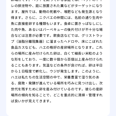
レの排泄物や、庭に放置された糞などがターゲットになり
ます。屋外では、動物の死骸や、堆肥なども発生源となり
得ます。さらに、ニクバエの仲間には、名前の通り生肉や
魚に直接産卵する種類もいます。食卓に置きっぱなしにし
た肉や魚、あるいはバーベキューの後片付けが不十分な場
合などは注意が必要です。飲食店などでは、グリストラッ
プ（油脂分離阻集器）に溜まったヘドロや、床にこぼれた
食品カスなども、ハエの格好の産卵場所となります。これ
らの場所に産み付けられた卵は、白くて細長い米粒のよう
な形をしており、一度に数十個から百個以上産み付けられ
ることもあります。気温などの条件が良ければ、卵は半日
から１日程度で孵化し、ウジが発生します。このように、
ハエは私たちの生活空間の中で、栄養豊富で湿り気のあ
る、腐敗・発酵が進んでいる場所を巧みに見つけ出し、次
世代を残すために卵を産み付けているのです。彼らの産卵
場所の傾向を知ることで、どこを重点的に清掃・管理すれ
ば良いかが見えてきます。