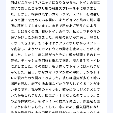
剤はどこだっけ？パニックになりながらも、トイレの棚に
置いてあったゴキブリ用の殺虫スプレーを手に取りまし
た。しかし、相手は素早いカマドウマ。スプレーを噴射し
ようと狙いを定めている間に、またピョンと跳ねて別の場
所に移動してしまいます。まるで私をあざ笑うかのよう
に。しばらくの間、狭いトイレの中で、私とカマドウマの
追いかけっこが続きました。薬剤の臭いが充満し、息苦し
くなってきます。もう半ばヤケクソになりながらスプレー
を乱射し、ようやくカマドウマの動きを止めることができ
ました。しかし、床に転がったその亡骸を処理するのも一
苦労。ティッシュを何枚も重ねて掴み、震える手でトイレ
に流しました。その夜は、もう怖くてトイレには入れませ
んでした。翌日、なぜカマドウマが家の中に、しかもトイ
レに現れたのか調べてみました。彼らは湿気が多くて暗い
場所を好み、床下や排水溝などから侵入してくることが多
いそうです。我が家のトイレも、確かに少しジメジメして
いたかもしれません。換気が不十分だったのでしょう。こ
の恐怖体験以来、私はトイレの換気を徹底し、除湿剤を置
くようになりました。そして、念のため、侵入経路になり
そうな換気口や排水口周りの隙間がないかもチェックしま