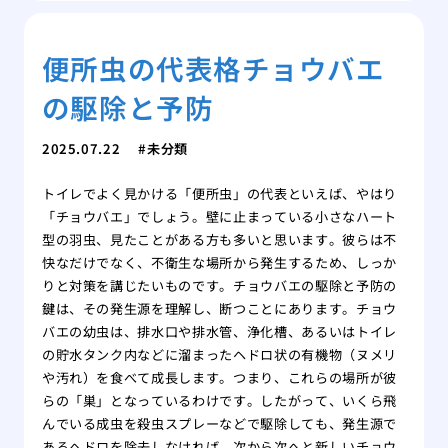
便所虫の代表格チョウバエ
の駆除と予防
2025.07.22
未分類
トイレでよく見かける「便所虫」の代表といえば、やはり
「チョウバエ」でしょう。壁に止まっている小さなハート
型の羽虫、見たことがある方も多いと思います。彼らは不
快なだけでなく、不衛生な場所から発生するため、しっか
りと対策を講じたいものです。チョウバエの駆除と予防の
鍵は、その発生源を理解し、断つことにあります。チョウ
バエの幼虫は、排水口や排水管、浄化槽、あるいはトイレ
の貯水タンク内などに溜まったヘドロ状の有機物（ヌメリ
や汚れ）を食べて成長します。つまり、これらの場所が彼
らの「巣」となっているわけです。したがって、いくら飛
んでいる成虫を殺虫スプレーなどで駆除しても、発生源で
あるヘドロを除去しなければ、次から次へと新しいチョウ