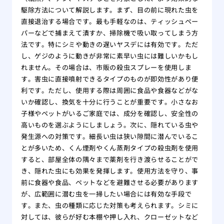
駆除方法について解説します。まず、目の前に現れた虫を
直接退治する場合です。最も手軽なのは、ティッシュペー
パーなどで捕まえて潰すか、掃除機で吸い取ってしまう方
法です。特にシミや動きの遅いヤスデには有効です。ただ
し、ゲジのように動きが非常に素早い虫には難しいかもし
れません。その場合は、市販の殺虫スプレーを使用しま
す。害虫に直接噴射できるタイプのものが即効性があり便
利です。ただし、使用する際は周囲に食品や食器などがな
いか確認し、換気を十分に行うことが重要です。小さなお
子様やペットがいるご家庭では、成分を確認し、安全性の
高いものを選ぶようにしましょう。次に、隠れている虫や
発生源への対策です。細長い虫は狭い隙間に潜んでいるこ
とが多いため、くん煙剤やくん蒸剤タイプの殺虫剤を使用
すると、部屋全体の隅々まで薬剤を行き渡らせることがで
き、隠れた虫にも効果を発揮します。使用方法を守り、事
前に食器や食品、ペットなどを避難させる必要があります
が、広範囲に潜む虫を一掃したい場合には有効な手段で
す。また、虫の種類に応じた対策も考えられます。シミに
対しては、彼らが好む本棚や押し入れ、クローゼットなど