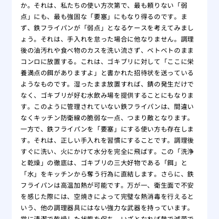
駆除
か。それは、私たちの使い方次第で、最も頼りない「弱
点」にも、最も強固な「要塞」にもなり得るのです。ま
ミツ
ず、鉄フライパンが「弱点」となるケースを考えてみまし
要性
ょう。それは、手入れを怠った場合に他なりません。調理
後の油汚れや食べ物のカスを洗い流さず、ベトベトのまま
コンロに放置する。これは、ゴキブリに対して「ここに栄
養満点の餌がありますよ」と書かれた招待状を送っている
ようなものです。湿ったまま放置すれば、錆の発生だけで
なく、ゴキブリが好む水飲み場を提供することにもなりま
す。このように管理されていない鉄フライパンは、間違い
なくキッチン防衛線の脆弱な一点、つまり敵となります。
一方で、鉄フライパンを「要塞」にする使い方も存在しま
す。それは、正しい手入れを習慣にすることです。調理後
すぐに洗い、火にかけて水分を完全に飛ばす。この「洗浄
と乾燥」の徹底は、ゴキブリの三大好物である「餌」と
「水」をキッチンから奪う行為に直結します。さらに、鉄
フライパンは高温加熱が可能です。万が一、衛生面で不安
を感じた際には、空焼きによって完璧な熱消毒を行えると
いう、他の調理器具にはない強力な武器を持っています。
常に清潔で乾燥した状態を保ち、いざとなれば熱で滅菌で