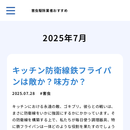
害虫駆除業者おすすめ
クマ
策を
2025年7月
アシ
系へ
クマ
クマ
キッチン防衛線鉄フライパ
を理
ゴキ
ンは敵か？味方か？
のコ
スズ
2025.07.28
害虫
る方
スズ
キッチンにおける永遠の敵、ゴキブリ。彼らとの戦いは、
スズ
まさに防衛線をいかに強固にするかにかかっています。そ
の生
の防衛線を構築する上で、私たちが毎日使う調理器具、特
ミツ
に鉄フライパンは一体どのような役割を果たすのでしょう