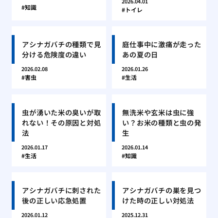
2026.04.01
知識
トイレ
アシナガバチの種類で見
庭仕事中に激痛が走った
分ける危険度の違い
あの夏の日
2026.02.08
2026.01.26
害虫
生活
虫が湧いた米の臭いが取
無洗米や玄米は虫に強
れない！その原因と対処
い？お米の種類と虫の発
法
生
2026.01.17
2026.01.14
生活
知識
アシナガバチに刺された
アシナガバチの巣を見つ
後の正しい応急処置
けた時の正しい対処法
2026.01.12
2025.12.31