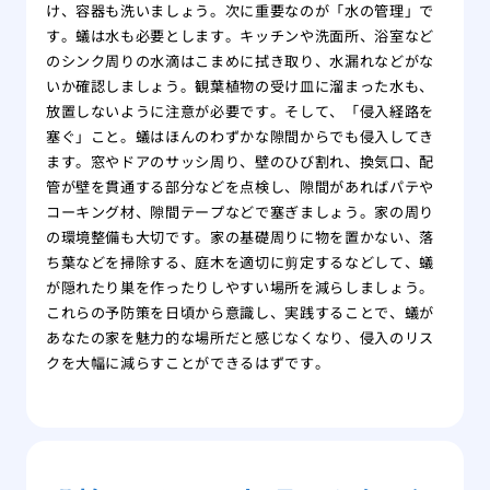
け、容器も洗いましょう。次に重要なのが「水の管理」で
す。蟻は水も必要とします。キッチンや洗面所、浴室など
のシンク周りの水滴はこまめに拭き取り、水漏れなどがな
いか確認しましょう。観葉植物の受け皿に溜まった水も、
放置しないように注意が必要です。そして、「侵入経路を
塞ぐ」こと。蟻はほんのわずかな隙間からでも侵入してき
ます。窓やドアのサッシ周り、壁のひび割れ、換気口、配
管が壁を貫通する部分などを点検し、隙間があればパテや
コーキング材、隙間テープなどで塞ぎましょう。家の周り
の環境整備も大切です。家の基礎周りに物を置かない、落
ち葉などを掃除する、庭木を適切に剪定するなどして、蟻
が隠れたり巣を作ったりしやすい場所を減らしましょう。
これらの予防策を日頃から意識し、実践することで、蟻が
あなたの家を魅力的な場所だと感じなくなり、侵入のリス
クを大幅に減らすことができるはずです。