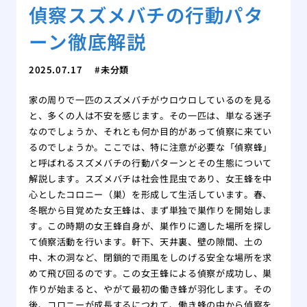
偵察スズメバチの行動パタ
ーン徹底解説
2025.07.17
未分類
家の周りで一匹のスズメバチがウロウロしているのを見る
と、多くの人は不安を感じます。その一匹は、単なる迷子
なのでしょうか、それとも何か目的があって偵察に来てい
るのでしょうか。ここでは、特に注意が必要な「偵察蜂」
と呼ばれるスズメバチの行動パターンとその生態について
解説します。スズメバチは社会性昆虫であり、女王蜂を中
心としたコロニー（巣）を形成して生活しています。春、
冬眠から目覚めた女王蜂は、まず単独で巣作りを開始しま
す。この時期の女王蜂自身が、巣作りに適した場所を探し
て偵察活動を行います。軒下、天井裏、壁の隙間、土の
中、木の洞など、閉鎖的で雨風をしのげる安全な場所を求
めて飛び回るのです。この女王蜂による偵察が成功し、巣
作りが始まると、やがて最初の働き蜂が羽化します。その
後、コロニーが成長するにつれて、働き蜂の中から偵察を