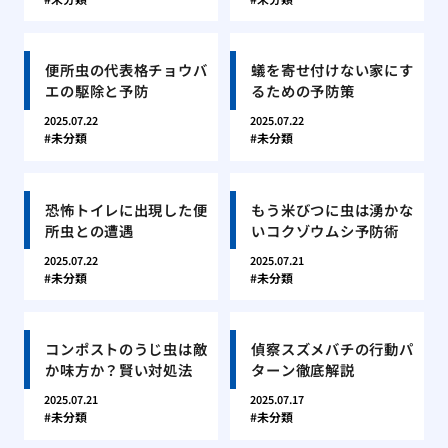
便所虫の代表格チョウバ
蟻を寄せ付けない家にす
エの駆除と予防
るための予防策
2025.07.22
2025.07.22
未分類
未分類
恐怖トイレに出現した便
もう米びつに虫は湧かな
所虫との遭遇
いコクゾウムシ予防術
2025.07.22
2025.07.21
未分類
未分類
コンポストのうじ虫は敵
偵察スズメバチの行動パ
か味方か？賢い対処法
ターン徹底解説
2025.07.21
2025.07.17
未分類
未分類