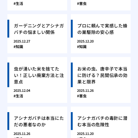
生活
害虫
ガーデニングとアシナガ
プロに頼んで実感した蜂
バチの悩ましい関係
の巣駆除の安心感
2025.12.27
2025.12.20
知識
知識
虫が湧いた米を捨てた
お米の虫、唐辛子で本当
い！正しい廃棄方法と注
に防げる？民間伝承の効
意点
果と限界
2025.12.04
2025.11.26
生活
害虫
アシナガバチは本当にた
アシナガバチの毒針に潜
だの悪者なのか
む本当の危険性
2025.11.26
2025.11.20