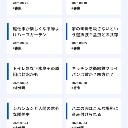
2025.08.21
2025.08.18
害虫
害虫
庭仕事が楽しくなる蜂よ
家の蜘蛛を殺さないとい
けハーブガーデン
う選択肢？益虫との共存
2025.08.06
2025.08.05
害虫
害虫
トイレ急な下水臭その原
キッチン防衛線鉄フライ
因は封水かも
パンは敵か？味方か？
2025.08.02
2025.07.28
未分類
害虫
シバンムシと人間の意外
ハエの卵はこんな場所に
な関係史
産み付けられる
2025.07.23
2025.07.23
未分類
未分類