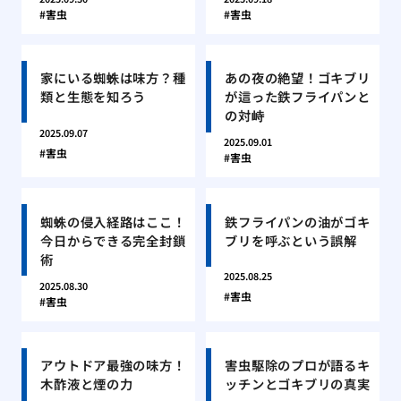
害虫
害虫
家にいる蜘蛛は味方？種
あの夜の絶望！ゴキブリ
類と生態を知ろう
が這った鉄フライパンと
の対峙
2025.09.07
2025.09.01
害虫
害虫
蜘蛛の侵入経路はここ！
鉄フライパンの油がゴキ
今日からできる完全封鎖
ブリを呼ぶという誤解
術
2025.08.25
2025.08.30
害虫
害虫
アウトドア最強の味方！
害虫駆除のプロが語るキ
木酢液と煙の力
ッチンとゴキブリの真実