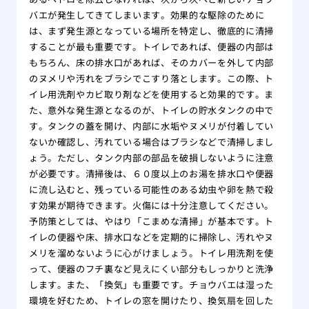
バエが発生してきてしまいます。効果的な駆除のために
は、まず発生源となっている場所を特定し、徹底的に清掃
することが最も重要です。トイレであれば、便器の内部は
もちろん、床の排水口があれば、そのカバーを外して内部
のヌメリや汚れをブラシでこすり落とします。この際、ト
イレ用洗剤やカビ取り剤などを使用すると効果的です。ま
た、意外な発生源となるのが、トイレの貯水タンクの中で
す。タンクの蓋を開け、内部に水垢やヌメリが付着してい
ないか確認し、汚れている場合はブラシなどで清掃しまし
ょう。ただし、タンク内部の部品を破損しないように注意
が必要です。清掃後は、６０度以上のお湯を排水口や便器
に流し込むと、残っている可能性のある幼虫や卵を熱で殺
す効果が期待できます。火傷には十分注意してください。
予防策としては、やはり「こまめな清掃」が基本です。ト
イレの便器や床、排水口などを定期的に掃除し、汚れやヌ
メリを溜めないように心がけましょう。トイレ用洗剤を使
って、便器のフチ裏など見えにくい部分もしっかりと洗浄
します。また、「換気」も重要です。チョウバエは湿った
環境を好むため、トイレの窓を開けたり、換気扇を回した