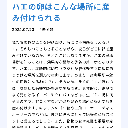
ハエの卵はこんな場所に産
み付けられる
2025.07.23
未分類
私たちの身の回りを飛び回り、時には不快感を与えるハ
エ。そのしつこさもさることながら、彼らがどこに卵を産
み付けているのか、考えたことはありますか。ハエの産卵
場所を知ることは、効果的な駆除と予防の第一歩となりま
す。ハエは、本能的に幼虫（ウジ）が孵化後すぐに餌にあ
りつける場所を選んで産卵します。つまり、産卵場所＝幼
虫の餌場となるわけです。そのため、多くのハエが好むの
は、腐敗した有機物が豊富な場所です。具体的に、家庭で
よく見かけるイエバエやクロバエなどは、生ゴミ、特に肉
や魚のアラ、野菜くずなどが腐り始めた場所に好んで卵を
産み付けます。キッチンのゴミ箱や三角コーナー、ディス
ポーザーの中などは、まさに彼らにとって絶好の産卵スポ
ットと言えるでしょう。また、動物の糞や死骸も重要な産
卵場所です。ペットを飼っている家庭では、ペットのトイ