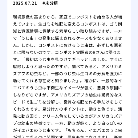
2025.07.21
未分類
環境意識の高まりから、家庭でコンポストを始める人が増
えています。生ゴミを堆肥に変えるコンポストは、ゴミ削
減と資源循環に貢献する素晴らしい取り組みですが、一方
で「うじ虫」の発生に悩まされるケースも少なくありませ
ん。しかし、コンポストにおけるうじ虫は、必ずしも悪者
とは限らないのです。コンポスト実践者のBさんは語りま
す。「最初はうじ虫を見つけてギョッとしました。すぐに
駆除しようと思ったのですが、調べてみると、アメリカミ
ズアブの幼虫など、一部のうじ虫は生ゴミの分解を強力に
助けてくれる存在だと知りました」。確かに、一般的なイ
エバエのうじ虫は不衛生なイメージが強く、悪臭の原因に
もなりがちですが、アメリカミズアブの幼虫は驚異的なス
ピードで生ゴミを分解し、良質な堆肥を作る手助けをして
くれるのです。見分け方のポイントは、動きと色です。活
発に動き回り、クリーム色をしているのがアメリカミズア
ブの幼虫の特徴です。一方、動きが鈍く、より白っぽいの
がイエバエのうじ虫です。「もちろん、イエバエのうじ虫
が増えすぎるのは問題です。悪臭も気になりますし、衛生