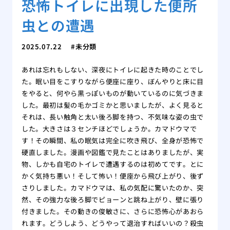
恐怖トイレに出現した便所
虫との遭遇
2025.07.22
未分類
あれは忘れもしない、深夜にトイレに起きた時のことでし
た。眠い目をこすりながら便座に座り、ぼんやりと床に目
をやると、何やら黒っぽいものが動いているのに気づきま
した。最初は髪の毛かゴミかと思いましたが、よく見ると
それは、長い触角と太い後ろ脚を持つ、不気味な姿の虫で
した。大きさは３センチほどでしょうか。カマドウマで
す！その瞬間、私の眠気は完全に吹き飛び、全身が恐怖で
硬直しました。漫画や図鑑で見たことはありましたが、実
物、しかも自宅のトイレで遭遇するのは初めてです。とに
かく気持ち悪い！そして怖い！便座から飛び上がり、後ず
さりしました。カマドウマは、私の気配に驚いたのか、突
然、その強力な後ろ脚でピョーンと跳ね上がり、壁に張り
付きました。その動きの俊敏さに、さらに恐怖心があおら
れます。どうしよう、どうやって退治すればいいの？殺虫