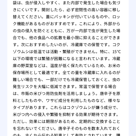
袋は、虫が侵入しやすく、また内部で発生した場合も気づ
きにくいです。開封したら、必ず密閉性の高い容器に移し
替えてください。蓋にパッキンが付いているものや、ロッ
ク機能があるものがおすすめです。これにより、外部から
の虫の侵入を防ぐとともに、万が一内部で虫が発生した場
合でも、他の食品への拡散を最小限に抑えることができま
す。次におすすめしたいのが、冷蔵庫での保管です。コク
ゾウムシは低温では活動・繁殖ができません。特に、15℃
以下の環境では繁殖が困難になると言われています。冷蔵
庫の野菜室などは、温度が低く保たれているため、お米の
保存場所として最適です。全ての量を冷蔵庫に入れるのが
難しい場合でも、一部だけでも冷蔵保管しておくと、虫の
発生リスクを大幅に低減できます。常温で保管する場合
は、市販の米びつ用防虫剤を活用しましょう。唐辛子を原
料としたものや、ワサビ成分を利用したものなど、様々な
タイプがあります。これらはコクゾウムシが嫌う成分で、
米びつ内への侵入や繁殖を抑制する効果が期待できます。
ただし、効果には期限があるため、定期的に交換すること
を忘れないでください。唐辛子そのものを数本入れておく
のも、古くから伝わる知恵として有効とされています。購