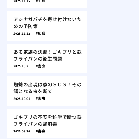
生活
2025.11.15
アシナガバチを寄せ付けないた
めの予防策
知識
2025.11.12
ある家族の決断！ゴキブリと鉄
フライパンの衛生問題
害虫
2025.10.21
蜘蛛の出現は家のＳＯＳ！その
餌となる虫を断て
害虫
2025.10.04
ゴキブリの不安を科学で断つ鉄
フライパンの熱消毒
害虫
2025.09.30