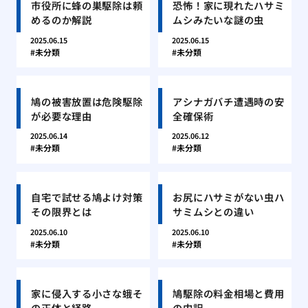
市役所に蜂の巣駆除は頼
恐怖！家に現れたハサミ
めるのか解説
ムシみたいな謎の虫
2025.06.15
2025.06.15
未分類
未分類
鳩の被害放置は危険駆除
アシナガバチ遭遇時の安
が必要な理由
全確保術
2025.06.14
2025.06.12
未分類
未分類
自宅で試せる鳩よけ対策
お尻にハサミがない虫ハ
その限界とは
サミムシとの違い
2025.06.10
2025.06.10
未分類
未分類
家に侵入する小さな蛾そ
鳩駆除の料金相場と費用
の正体と経路
の内訳