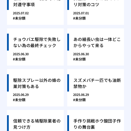
対遵守事項
リ対策のコツ
2025.07.02
2025.07.01
未分類
未分類
チョウバエ駆除で失敗し
あの細長い虫は一体どこ
ない為の最終チェック
からやって来る
2025.06.30
2025.06.30
未分類
未分類
駆除スプレー以外の蜂の
スズメバチ一匹でも油断
巣対策もある
禁物か
2025.06.29
2025.06.29
未分類
未分類
信頼できる鳩駆除業者の
手作り挑戦ホウ酸団子作
見つけ方
りの舞台裏