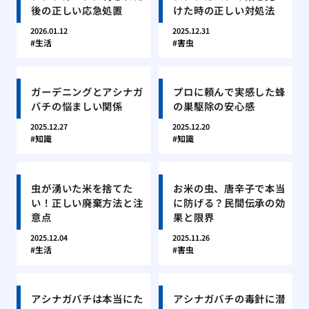
後の正しい応急処置
けた時の正しい対処法
2026.01.12
2025.12.31
生活
害虫
ガーデニングとアシナガ
プロに頼んで実感した蜂
バチの悩ましい関係
の巣駆除の安心感
2025.12.27
2025.12.20
知識
知識
虫が湧いた米を捨てた
お米の虫、唐辛子で本当
い！正しい廃棄方法と注
に防げる？民間伝承の効
意点
果と限界
2025.12.04
2025.11.26
生活
害虫
アシナガバチは本当にた
アシナガバチの毒針に潜