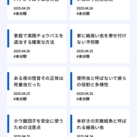
2025.04.29
2025.04.26
未分類
未分類
家庭で実践チョウバエを
家に細長い虫を寄せ付け
退治する確実な方法
ない予防策
2025.04.26
2025.04.25
未分類
未分類
ある夜の怪音その正体は
便所虫と呼ばないで彼ら
死番虫だった
の役割と多様性
2025.04.25
2025.04.25
未分類
未分類
ホウ酸団子を安全に使う
本好きの天敵紙魚と呼ば
ための注意点
れる細長い虫
2025.04.25
2025.04.24