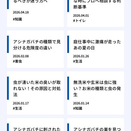
るべきか迷う方へ
な時にプロへ相談する判
断基準
2026.04.18
2026.04.01
知識
トイレ
アシナガバチの種類で見
庭仕事中に激痛が走った
分ける危険度の違い
あの夏の日
2026.02.08
2026.01.26
害虫
生活
虫が湧いた米の臭いが取
無洗米や玄米は虫に強
れない！その原因と対処
い？お米の種類と虫の発
法
生
2026.01.17
2026.01.14
生活
知識
アシナガバチに刺された
アシナガバチの巣を見つ