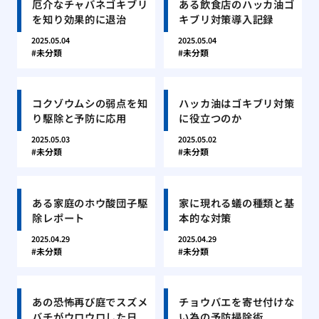
厄介なチャバネゴキブリ
ある飲食店のハッカ油ゴ
を知り効果的に退治
キブリ対策導入記録
2025.05.04
2025.05.04
未分類
未分類
コクゾウムシの弱点を知
ハッカ油はゴキブリ対策
り駆除と予防に応用
に役立つのか
2025.05.03
2025.05.02
未分類
未分類
ある家庭のホウ酸団子駆
家に現れる蟻の種類と基
除レポート
本的な対策
2025.04.29
2025.04.29
未分類
未分類
あの恐怖再び庭でスズメ
チョウバエを寄せ付けな
バチがウロウロした日
い為の予防掃除術