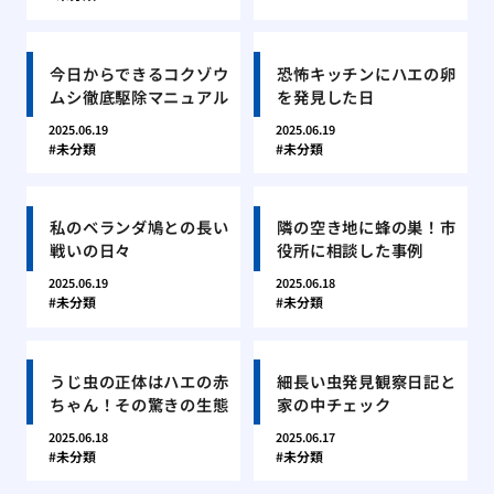
今日からできるコクゾウ
恐怖キッチンにハエの卵
ムシ徹底駆除マニュアル
を発見した日
2025.06.19
2025.06.19
未分類
未分類
私のベランダ鳩との長い
隣の空き地に蜂の巣！市
戦いの日々
役所に相談した事例
2025.06.19
2025.06.18
未分類
未分類
うじ虫の正体はハエの赤
細長い虫発見観察日記と
ちゃん！その驚きの生態
家の中チェック
2025.06.18
2025.06.17
未分類
未分類