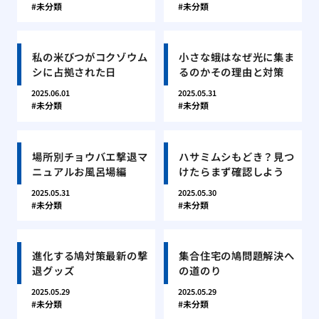
未分類
未分類
私の米びつがコクゾウム
小さな蛾はなぜ光に集ま
シに占拠された日
るのかその理由と対策
2025.06.01
2025.05.31
未分類
未分類
場所別チョウバエ撃退マ
ハサミムシもどき？見つ
ニュアルお風呂場編
けたらまず確認しよう
2025.05.31
2025.05.30
未分類
未分類
進化する鳩対策最新の撃
集合住宅の鳩問題解決へ
退グッズ
の道のり
2025.05.29
2025.05.29
未分類
未分類