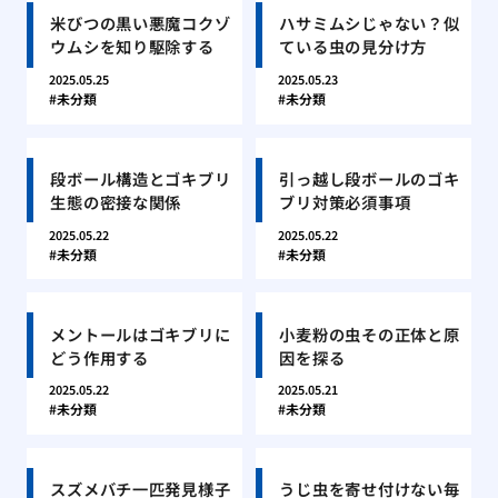
米びつの黒い悪魔コクゾ
ハサミムシじゃない？似
ウムシを知り駆除する
ている虫の見分け方
2025.05.25
2025.05.23
未分類
未分類
段ボール構造とゴキブリ
引っ越し段ボールのゴキ
生態の密接な関係
ブリ対策必須事項
2025.05.22
2025.05.22
未分類
未分類
メントールはゴキブリに
小麦粉の虫その正体と原
どう作用する
因を探る
2025.05.22
2025.05.21
未分類
未分類
スズメバチ一匹発見様子
うじ虫を寄せ付けない毎