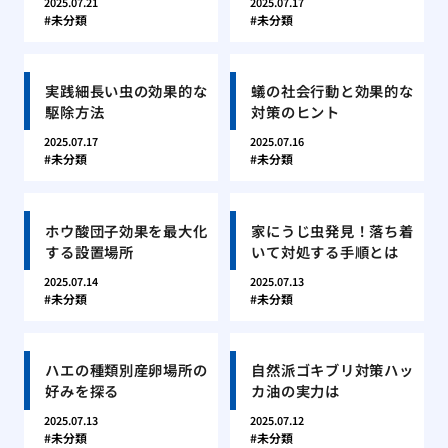
2025.07.21
2025.07.17
未分類
未分類
実践細長い虫の効果的な
蟻の社会行動と効果的な
駆除方法
対策のヒント
2025.07.17
2025.07.16
未分類
未分類
ホウ酸団子効果を最大化
家にうじ虫発見！落ち着
する設置場所
いて対処する手順とは
2025.07.14
2025.07.13
未分類
未分類
ハエの種類別産卵場所の
自然派ゴキブリ対策ハッ
好みを探る
カ油の実力は
2025.07.13
2025.07.12
未分類
未分類