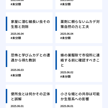
未分類
未分類
家屋に潜む細長い虫その
薬剤に頼らないムカデ対
生態と防除
策自然の力と工夫
2025.06.04
2025.06.04
未分類
未分類
恐怖と学びムカデとの遭
蜂の巣駆除で市役所に連
遇から得た教訓
絡する前に確認すべきこ
と
2025.06.03
2025.06.02
未分類
未分類
便所虫とは何かその正体
小さな蛾との共存は可能
と誤解
か生態系への影響
2025.06.01
2025.06.01