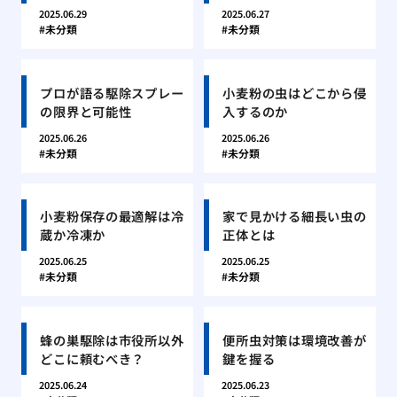
2025.06.29
2025.06.27
未分類
未分類
プロが語る駆除スプレー
小麦粉の虫はどこから侵
の限界と可能性
入するのか
2025.06.26
2025.06.26
未分類
未分類
小麦粉保存の最適解は冷
家で見かける細長い虫の
蔵か冷凍か
正体とは
2025.06.25
2025.06.25
未分類
未分類
蜂の巣駆除は市役所以外
便所虫対策は環境改善が
どこに頼むべき？
鍵を握る
2025.06.24
2025.06.23