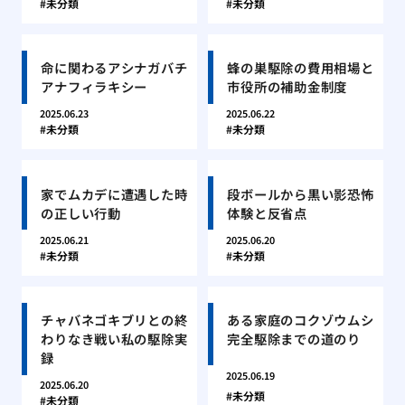
未分類
未分類
命に関わるアシナガバチ
蜂の巣駆除の費用相場と
アナフィラキシー
市役所の補助金制度
2025.06.23
2025.06.22
未分類
未分類
家でムカデに遭遇した時
段ボールから黒い影恐怖
の正しい行動
体験と反省点
2025.06.21
2025.06.20
未分類
未分類
チャバネゴキブリとの終
ある家庭のコクゾウムシ
わりなき戦い私の駆除実
完全駆除までの道のり
録
2025.06.19
2025.06.20
未分類
未分類