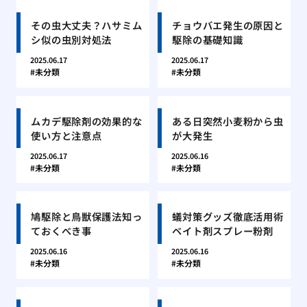
その虫大丈夫？ハサミム
チョウバエ発生の原因と
シ似の虫別対処法
駆除の基礎知識
2025.06.17
2025.06.17
未分類
未分類
ムカデ駆除剤の効果的な
ある日突然小麦粉から虫
使い方と注意点
が大発生
2025.06.17
2025.06.16
未分類
未分類
鳩駆除と鳥獣保護法知っ
蟻対策グッズ徹底活用術
ておくべき事
ベイト剤スプレー粉剤
2025.06.16
2025.06.16
未分類
未分類