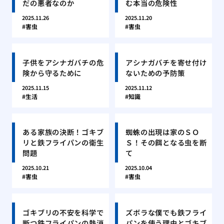
だの悪者なのか
む本当の危険性
2025.11.26
2025.11.20
害虫
害虫
子供をアシナガバチの危
アシナガバチを寄せ付け
険から守るために
ないための予防策
2025.11.15
2025.11.12
生活
知識
ある家族の決断！ゴキブ
蜘蛛の出現は家のＳＯ
リと鉄フライパンの衛生
Ｓ！その餌となる虫を断
問題
て
2025.10.21
2025.10.04
害虫
害虫
ゴキブリの不安を科学で
ズボラな僕でも鉄フライ
断つ鉄フライパンの熱消
パンを使う理由とゴキブ