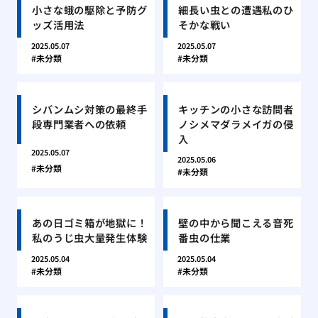
小さな蛾の駆除と予防グ
細長い虫との遭遇私のひ
ッズ活用法
そかな戦い
2025.05.07
2025.05.07
未分類
未分類
シバンムシ対策の最終手
キッチンの小さな訪問者
段専門業者への依頼
ノシメマダラメイガの侵
入
2025.05.07
2025.05.06
未分類
未分類
あの日ゴミ箱が地獄に！
壁の中から聞こえる音死
私のうじ虫大量発生体験
番虫の仕業
2025.05.04
2025.05.04
未分類
未分類