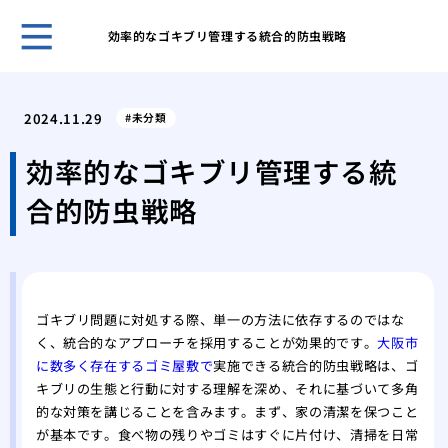
効率的なゴキブリ管理する統合的防虫戦略
クマ
策を
2024.11.29
未分類
アシ
系へ
効率的なゴキブリ管理する統
クマ
合的防虫戦略
クマ
を理
ゴキ
のコ
スズ
ゴキブリ問題に対処する際、単一の方法に依存するのではな
る方
く、統合的なアプローチを採用することが効果的です。
大阪市
スズ
に数多く存在するゴミ屋敷で
実施できる統合的防虫戦略は、ゴ
スズ
キブリの生態と行動に対する理解を深め、それに基づいて多角
の生
的な対策を講じることを含みます。まず、家の清潔を保つこと
ミツ
が基本です。食べ物の残りやゴミはすぐに片付け、清掃を日常