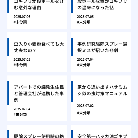
ゴキブリが段ボールを好
段ボール放置がゴキブリ
む意外な理由
の温床になった話
2025.07.06
2025.07.05
未分類
未分類
虫入り小麦粉食べても大
事例研究駆除スプレー選
丈夫なの？
択ミスが招いた悲劇
2025.07.05
2025.07.04
未分類
未分類
アパートでの蟻発生住民
家から追い出すハサミム
と管理会社が連携した事
シ似の虫対策マニュアル
例
2025.07.02
2025.07.04
未分類
未分類
駆除スプレー使用時の絶
安全第一ハッカ油ゴキブ