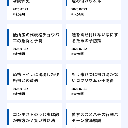
な関係史
産み付けられる
2025.07.23
2025.07.23
未分類
未分類
便所虫の代表格チョウバ
蟻を寄せ付けない家にす
エの駆除と予防
るための予防策
2025.07.22
2025.07.22
未分類
未分類
恐怖トイレに出現した便
もう米びつに虫は湧かな
所虫との遭遇
いコクゾウムシ予防術
2025.07.22
2025.07.21
未分類
未分類
コンポストのうじ虫は敵
偵察スズメバチの行動パ
か味方か？賢い対処法
ターン徹底解説