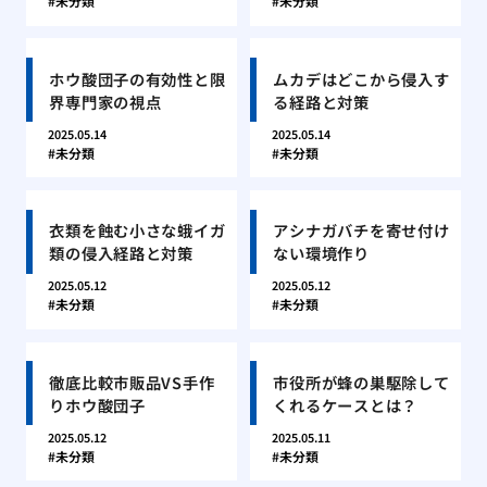
未分類
未分類
ホウ酸団子の有効性と限
ムカデはどこから侵入す
界専門家の視点
る経路と対策
2025.05.14
2025.05.14
未分類
未分類
衣類を蝕む小さな蛾イガ
アシナガバチを寄せ付け
類の侵入経路と対策
ない環境作り
2025.05.12
2025.05.12
未分類
未分類
徹底比較市販品VS手作
市役所が蜂の巣駆除して
りホウ酸団子
くれるケースとは？
2025.05.12
2025.05.11
未分類
未分類