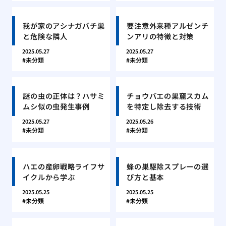
我が家のアシナガバチ巣
要注意外来種アルゼンチ
と危険な隣人
ンアリの特徴と対策
2025.05.27
2025.05.27
未分類
未分類
謎の虫の正体は？ハサミ
チョウバエの巣窟スカム
ムシ似の虫発生事例
を特定し除去する技術
2025.05.27
2025.05.26
未分類
未分類
ハエの産卵戦略ライフサ
蜂の巣駆除スプレーの選
イクルから学ぶ
び方と基本
2025.05.25
2025.05.25
未分類
未分類