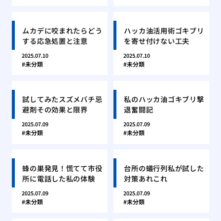
ムカデに咬まれたらどう
ハッカ油活用術ゴキブリ
する応急処置と注意
を寄せ付けない工夫
2025.07.10
2025.07.10
未分類
未分類
試してみたスズメバチ忌
私のハッカ油ゴキブリ撃
避剤その効果と限界
退奮闘記
2025.07.09
2025.07.09
未分類
未分類
蜂の巣発見！慌てて市役
台所の蟻行列私が試した
所に電話した私の体験
対策あれこれ
2025.07.09
2025.07.09
未分類
未分類