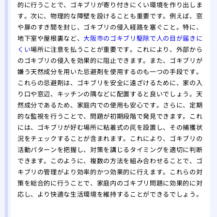
駆除
的に行うことで、ゴキブリが寄り付きにくい環境を作り出しま
す。次に、物理的な障壁を設けることも重要です。例えば、窓
ミツ
や扉のすき間を封じ、ゴキブリの侵入経路を塞ぐこと。特に、
要性
地下室や屋根裏など、
大阪市のゴキブリ駆除で人の目が届きに
くい
場所に注意を払うことが重要です。これにより、外部から
のゴキブリの侵入を効果的に阻止できます。また、ゴキブリが
嫌う天然成分を用いた忌避剤を使用するのも一つの手段です。
これらの忌避剤は、ゴキブリを安全に遠ざけるために、家の入
り口や窓辺、キッチンの隅などに配置すると良いでしょう。天
然成分であるため、家庭内での使用も安心です。さらに、定期
的な監視を行うことで、問題が初期段階で発見できます。これ
には、ゴキブリが好む場所に粘着式の罠を設置し、その捕獲状
況をチェックすることが含まれます。これにより、ゴキブリの
活動パターンを把握し、対策を講じるタイミングを適切に判断
できます。このように、複数の方法を組み合わせることで、ゴ
キブリの管理がより効率的かつ効果的に行えます。これらの対
策を総合的に行うことで、家庭内のゴキブリ問題に効果的に対
応し、より快適な生活環境を維持することができるでしょう。