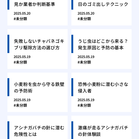
見か業者か判断基準
日のゴミ出しテクニック
2025.05.20
2025.05.20
未分類
未分類
失敗しないチャバネゴキ
うじ虫はどこから来る？
ブリ駆除方法の選び方
発生原因と予防の基本
2025.05.19
2025.05.19
未分類
未分類
小麦粉を虫から守る鉄壁
恐怖小麦粉に潜む小さな
の予防術
侵入者
2025.05.19
2025.05.19
未分類
未分類
アシナガバチの針に潜む
激痛が走るアシナガバチ
危険性とは
の針体験談