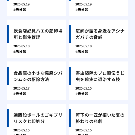
2025.05.19
2025.05.19
未分類
未分類
飲食店必見ハエの産卵場
庭師が語る身近なアシナ
所と衛生管理
ガバチの脅威
2025.05.18
2025.05.18
未分類
未分類
食品庫の小さな悪魔シバ
害虫駆除のプロ直伝うじ
ンムシの駆除方法
虫を確実に退治する技
2025.05.17
2025.05.15
未分類
未分類
通販段ボールのゴキブリ
軒下の一匹が招いた夏の
リスクと即処分
終わりの悲劇
2025.05.15
2025.05.15