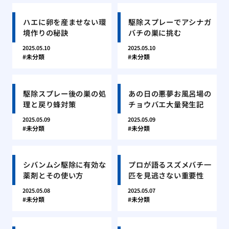
ハエに卵を産ませない環
駆除スプレーでアシナガ
境作りの秘訣
バチの巣に挑む
2025.05.10
2025.05.10
未分類
未分類
駆除スプレー後の巣の処
あの日の悪夢お風呂場の
理と戻り蜂対策
チョウバエ大量発生記
2025.05.09
2025.05.09
未分類
未分類
シバンムシ駆除に有効な
プロが語るスズメバチ一
薬剤とその使い方
匹を見逃さない重要性
2025.05.08
2025.05.07
未分類
未分類