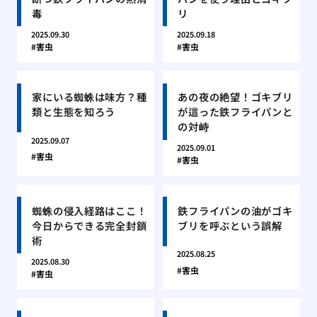
毒
リ
2025.09.30
2025.09.18
害虫
害虫
家にいる蜘蛛は味方？種
あの夜の絶望！ゴキブリ
類と生態を知ろう
が這った鉄フライパンと
の対峙
2025.09.07
2025.09.01
害虫
害虫
蜘蛛の侵入経路はここ！
鉄フライパンの油がゴキ
今日からできる完全封鎖
ブリを呼ぶという誤解
術
2025.08.25
2025.08.30
害虫
害虫