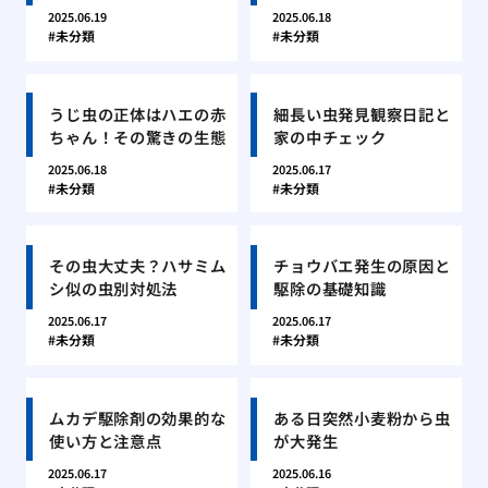
2025.06.19
2025.06.18
未分類
未分類
うじ虫の正体はハエの赤
細長い虫発見観察日記と
ちゃん！その驚きの生態
家の中チェック
2025.06.18
2025.06.17
未分類
未分類
その虫大丈夫？ハサミム
チョウバエ発生の原因と
シ似の虫別対処法
駆除の基礎知識
2025.06.17
2025.06.17
未分類
未分類
ムカデ駆除剤の効果的な
ある日突然小麦粉から虫
使い方と注意点
が大発生
2025.06.17
2025.06.16