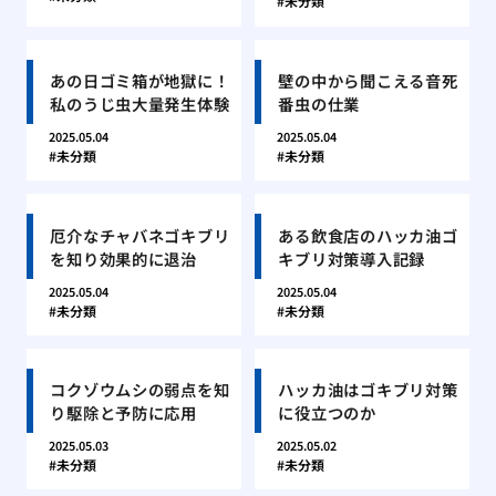
未分類
あの日ゴミ箱が地獄に！
壁の中から聞こえる音死
私のうじ虫大量発生体験
番虫の仕業
2025.05.04
2025.05.04
未分類
未分類
厄介なチャバネゴキブリ
ある飲食店のハッカ油ゴ
を知り効果的に退治
キブリ対策導入記録
2025.05.04
2025.05.04
未分類
未分類
コクゾウムシの弱点を知
ハッカ油はゴキブリ対策
り駆除と予防に応用
に役立つのか
2025.05.03
2025.05.02
未分類
未分類