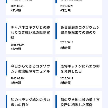
2025.06.21
2025.06.20
未分類
未分類
チャバネゴキブリとの終
ある家庭のコクゾウムシ
わりなき戦い私の駆除実
完全駆除までの道のり
録
2025.06.19
2025.06.20
未分類
未分類
今日からできるコクゾウ
恐怖キッチンにハエの卵
ムシ徹底駆除マニュアル
を発見した日
2025.06.19
2025.06.19
未分類
未分類
私のベランダ鳩との長い
隣の空き地に蜂の巣！市
戦いの日々
役所に相談した事例