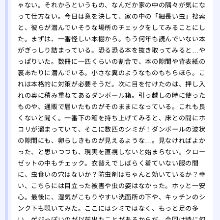
駆除
ゃない。それからというもの、なんだか家の中の隅々が気にな
って仕方ない。今日は意を決して、家の中の「細長い虫」捜索
ミツ
と、彼らが潜んでいそうな場所のチェックをしてみることにし
要性
た。まずは、一番怪しい本棚から。もう何年も読んでいない本
がぎっしり詰まっている。恐る恐る本を抜き取ってみると…や
っぱりいた。数冊に一匹くらいの割合で、本の隙間や背表紙の
裏あたりに潜んでいる。小さな糞のようなものもちらほら。こ
れは本格的に対策が必要そうだ。次に目を付けたのは、押し入
れの奥に積み重ねてあるダンボール箱。引っ越しの時に使った
ものや、通販で届いたものがそのままになっている。これも良
くないと聞く。一番下の箱を持ち上げてみると、床との間にホ
コリが溜まっていて、そこに数匹のシミが！ダンボールの波状
の隙間にも、卵らしきものが見えるような…。見なければよか
った、と思いつつも、現実を直視しないと始まらない。クロー
ゼットの中もチェック。衣替えでしばらく着ていない服の間
に、虫食いの穴はないか？防虫剤はちゃんと効いているか？幸
い、こちらには目立った被害や虫の姿はなかった。ホッと一安
心。最後に、湿気がこもりやすい洗面所の下や、キッチンのシ
ンク下も覗いてみた。ここにはシミではなく、もっと足の多
い、ゲジっぽいのが以前出たことがあるからだ。今回は特に何