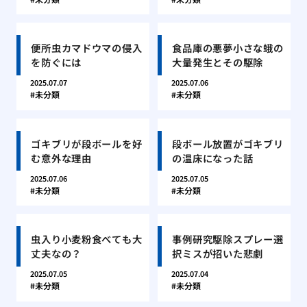
便所虫カマドウマの侵入
食品庫の悪夢小さな蛾の
を防ぐには
大量発生とその駆除
2025.07.07
2025.07.06
未分類
未分類
ゴキブリが段ボールを好
段ボール放置がゴキブリ
む意外な理由
の温床になった話
2025.07.06
2025.07.05
未分類
未分類
虫入り小麦粉食べても大
事例研究駆除スプレー選
丈夫なの？
択ミスが招いた悲劇
2025.07.05
2025.07.04
未分類
未分類