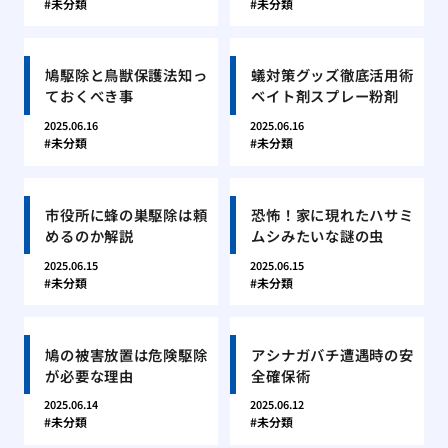
未分類
未分類
鳩駆除と鳥獣保護法知っ
蟻対策グッズ徹底活用術
ておくべき事
ベイト剤スプレー粉剤
2025.06.16
2025.06.16
未分類
未分類
市役所に蜂の巣駆除は頼
恐怖！家に現れたハサミ
めるのか解説
ムシみたいな謎の虫
2025.06.15
2025.06.15
未分類
未分類
鳩の被害放置は危険駆除
アシナガバチ遭遇時の安
が必要な理由
全確保術
2025.06.14
2025.06.12
未分類
未分類