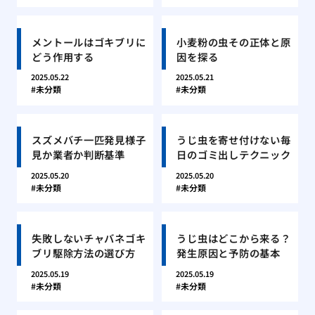
メントールはゴキブリに
小麦粉の虫その正体と原
どう作用する
因を探る
2025.05.22
2025.05.21
未分類
未分類
スズメバチ一匹発見様子
うじ虫を寄せ付けない毎
見か業者か判断基準
日のゴミ出しテクニック
2025.05.20
2025.05.20
未分類
未分類
失敗しないチャバネゴキ
うじ虫はどこから来る？
ブリ駆除方法の選び方
発生原因と予防の基本
2025.05.19
2025.05.19
未分類
未分類