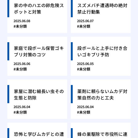
家の中のハエの卵危険ス
スズメバチ遭遇時の絶対
ポットと対策
禁止行動集
2025.06.08
2025.06.07
未分類
未分類
家庭で段ボール保管ゴキ
段ボールと上手に付き合
ブリ対策のコツ
いゴキブリ予防
2025.06.06
2025.06.05
未分類
未分類
家屋に潜む細長い虫その
薬剤に頼らないムカデ対
生態と防除
策自然の力と工夫
2025.06.04
2025.06.04
未分類
未分類
恐怖と学びムカデとの遭
蜂の巣駆除で市役所に連