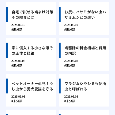
自宅で試せる鳩よけ対策
お尻にハサミがない虫ハ
その限界とは
サミムシとの違い
2025.06.10
2025.06.10
未分類
未分類
家に侵入する小さな蛾そ
鳩駆除の料金相場と費用
の正体と経路
の内訳
2025.06.08
2025.06.08
未分類
未分類
ペットオーナー必見！う
ワラジムシやシミも便所
じ虫から愛犬愛猫を守る
虫と呼ばれる
2025.06.08
2025.06.08
未分類
未分類