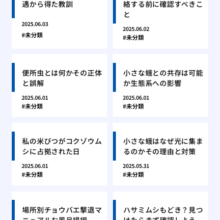
遇から得た教訓
絡する前に確認すべきこ
と
2025.06.03
2025.06.02
未分類
未分類
便所虫とは何かその正体
小さな蛾との共存は可能
と誤解
か生態系への影響
2025.06.01
2025.06.01
未分類
未分類
私の米びつがコクゾウム
小さな蛾はなぜ光に集ま
シに占拠された日
るのかその理由と対策
2025.06.01
2025.05.31
未分類
未分類
場所別チョウバエ撃退マ
ハサミムシもどき？見つ
ニュアルお風呂場編
けたらまず確認しよう