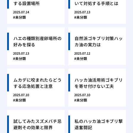
する設置場所
いて対処する手順とは
2025.07.14
2025.07.13
未分類
未分類
ハエの種類別産卵場所の
自然派ゴキブリ対策ハッ
好みを探る
カ油の実力は
2025.07.13
2025.07.12
未分類
未分類
ムカデに咬まれたらどう
ハッカ油活用術ゴキブリ
する応急処置と注意
を寄せ付けない工夫
2025.07.10
2025.07.10
未分類
未分類
試してみたスズメバチ忌
私のハッカ油ゴキブリ撃
避剤その効果と限界
退奮闘記