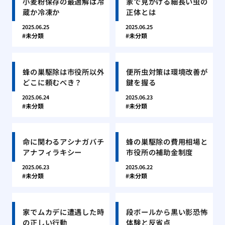
小麦粉保存の最適解は冷
家で見かける細長い虫の
蔵か冷凍か
正体とは
2025.06.25
2025.06.25
未分類
未分類
蜂の巣駆除は市役所以外
便所虫対策は環境改善が
どこに頼むべき？
鍵を握る
2025.06.24
2025.06.23
未分類
未分類
命に関わるアシナガバチ
蜂の巣駆除の費用相場と
アナフィラキシー
市役所の補助金制度
2025.06.23
2025.06.22
未分類
未分類
家でムカデに遭遇した時
段ボールから黒い影恐怖
の正しい行動
体験と反省点