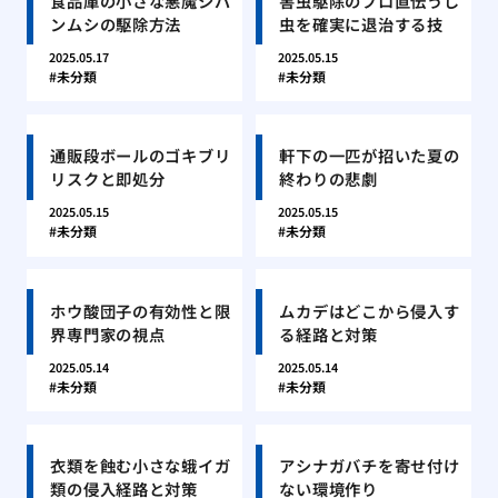
食品庫の小さな悪魔シバ
害虫駆除のプロ直伝うじ
ンムシの駆除方法
虫を確実に退治する技
2025.05.17
2025.05.15
未分類
未分類
通販段ボールのゴキブリ
軒下の一匹が招いた夏の
リスクと即処分
終わりの悲劇
2025.05.15
2025.05.15
未分類
未分類
ホウ酸団子の有効性と限
ムカデはどこから侵入す
界専門家の視点
る経路と対策
2025.05.14
2025.05.14
未分類
未分類
衣類を蝕む小さな蛾イガ
アシナガバチを寄せ付け
類の侵入経路と対策
ない環境作り