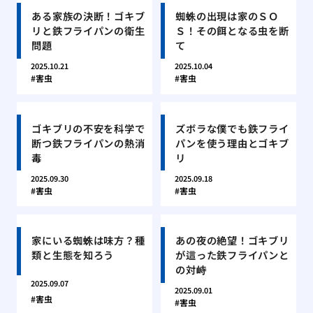
ある家族の決断！ゴキブ
蜘蛛の出現は家のＳＯ
リと鉄フライパンの衛生
Ｓ！その餌となる虫を断
問題
て
2025.10.21
2025.10.04
害虫
害虫
ゴキブリの不安を科学で
ズボラな僕でも鉄フライ
断つ鉄フライパンの熱消
パンを使う理由とゴキブ
毒
リ
2025.09.30
2025.09.18
害虫
害虫
家にいる蜘蛛は味方？種
あの夜の絶望！ゴキブリ
類と生態を知ろう
が這った鉄フライパンと
の対峙
2025.09.07
2025.09.01
害虫
害虫