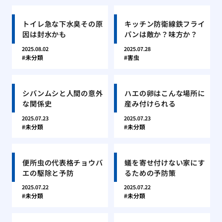
トイレ急な下水臭その原
キッチン防衛線鉄フライ
因は封水かも
パンは敵か？味方か？
2025.08.02
2025.07.28
未分類
害虫
シバンムシと人間の意外
ハエの卵はこんな場所に
な関係史
産み付けられる
2025.07.23
2025.07.23
未分類
未分類
便所虫の代表格チョウバ
蟻を寄せ付けない家にす
エの駆除と予防
るための予防策
2025.07.22
2025.07.22
未分類
未分類