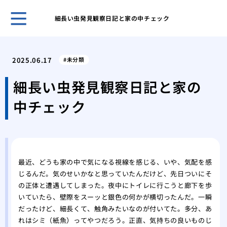
細長い虫発見観察日記と家の中チェック
クマ
策を
2025.06.17
未分類
アシ
系へ
細長い虫発見観察日記と家の
クマ
中チェック
クマ
を理
ゴキ
のコ
スズ
最近、どうも家の中で気になる視線を感じる、いや、気配を感
る方
じるんだ。気のせいかなと思っていたんだけど、先日ついにそ
スズ
の正体と遭遇してしまった。夜中にトイレに行こうと廊下を歩
スズ
いていたら、壁際をスーッと銀色の何かが横切ったんだ。一瞬
の生
だったけど、細長くて、触角みたいなのが付いてた。多分、あ
ミツ
れはシミ（紙魚）ってやつだろう。正直、気持ちの良いものじ