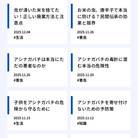
虫が湧いた米を捨てた
お米の虫、唐辛子で本当
い！正しい廃棄方法と注
に防げる？民間伝承の効
意点
果と限界
2025.12.04
2025.11.26
生活
害虫
アシナガバチは本当にた
アシナガバチの毒針に潜
だの悪者なのか
む本当の危険性
2025.11.26
2025.11.20
害虫
害虫
子供をアシナガバチの危
アシナガバチを寄せ付け
険から守るために
ないための予防策
2025.11.15
2025.11.12
生活
知識