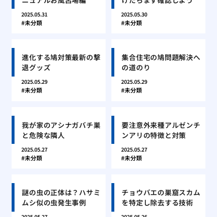
2025.05.31
2025.05.30
未分類
未分類
進化する鳩対策最新の撃
集合住宅の鳩問題解決へ
退グッズ
の道のり
2025.05.29
2025.05.29
未分類
未分類
我が家のアシナガバチ巣
要注意外来種アルゼンチ
と危険な隣人
ンアリの特徴と対策
2025.05.27
2025.05.27
未分類
未分類
謎の虫の正体は？ハサミ
チョウバエの巣窟スカム
ムシ似の虫発生事例
を特定し除去する技術
2025.05.27
2025.05.26