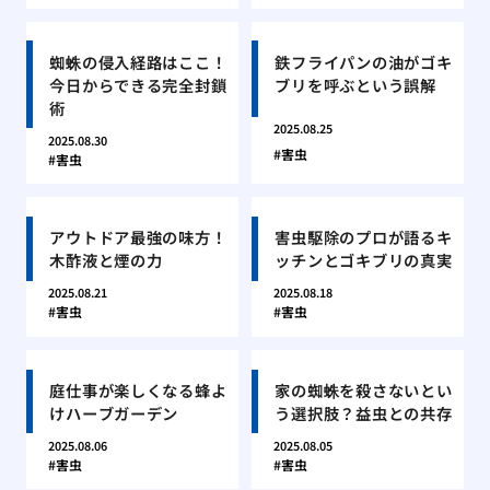
蜘蛛の侵入経路はここ！
鉄フライパンの油がゴキ
今日からできる完全封鎖
ブリを呼ぶという誤解
術
2025.08.25
2025.08.30
害虫
害虫
アウトドア最強の味方！
害虫駆除のプロが語るキ
木酢液と煙の力
ッチンとゴキブリの真実
2025.08.21
2025.08.18
害虫
害虫
庭仕事が楽しくなる蜂よ
家の蜘蛛を殺さないとい
けハーブガーデン
う選択肢？益虫との共存
2025.08.06
2025.08.05
害虫
害虫