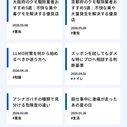
大阪府のクモ駆除業者お
京都府のクモ駆除業者お
すすめ5選｜不快な巣や
すすめ5選｜不快な巣や
毒グモを解決する優良店
大量発生を解決する優良
店
2026.05.08
2026.05.08
害虫
害虫
LLMO対策を何から始め
スッポンを試してもダメ
るべきか迷う方へ
な時にプロへ相談する判
断基準
2026.04.18
2026.04.01
知識
トイレ
アシナガバチの種類で見
庭仕事中に激痛が走った
分ける危険度の違い
あの夏の日
2026.02.08
2026.01.26
害虫
生活