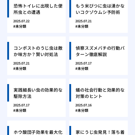
恐怖トイレに出現した便
もう米びつに虫は湧かな
所虫との遭遇
いコクゾウムシ予防術
2025.07.22
2025.07.21
未分類
未分類
コンポストのうじ虫は敵
偵察スズメバチの行動パ
か味方か？賢い対処法
ターン徹底解説
2025.07.21
2025.07.17
未分類
未分類
実践細長い虫の効果的な
蟻の社会行動と効果的な
駆除方法
対策のヒント
2025.07.17
2025.07.16
未分類
未分類
ホウ酸団子効果を最大化
家にうじ虫発見！落ち着