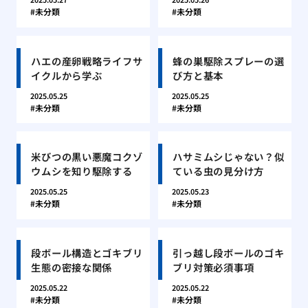
未分類
未分類
ハエの産卵戦略ライフサ
蜂の巣駆除スプレーの選
イクルから学ぶ
び方と基本
2025.05.25
2025.05.25
未分類
未分類
米びつの黒い悪魔コクゾ
ハサミムシじゃない？似
ウムシを知り駆除する
ている虫の見分け方
2025.05.25
2025.05.23
未分類
未分類
段ボール構造とゴキブリ
引っ越し段ボールのゴキ
生態の密接な関係
ブリ対策必須事項
2025.05.22
2025.05.22
未分類
未分類