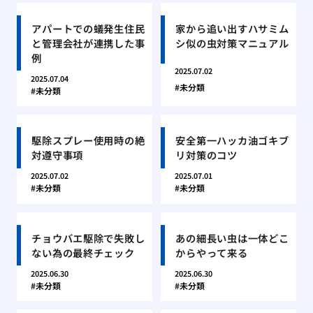
アパートでの蟻発生住民
家から追い出すハサミム
と管理会社が連携した事
シ似の虫対策マニュアル
例
2025.07.02
2025.07.04
未分類
未分類
駆除スプレー使用時の絶
安全第一ハッカ油ゴキブ
対遵守事項
リ対策のコツ
2025.07.02
2025.07.01
未分類
未分類
チョウバエ駆除で失敗し
あの細長い虫は一体どこ
ない為の最終チェック
からやって来る
2025.06.30
2025.06.30
未分類
未分類