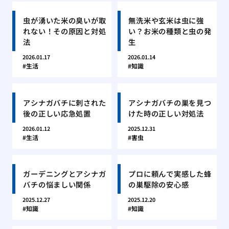
虫が湧いた米の臭いが取
無洗米や玄米は虫に強
れない！その原因と対処
い？お米の種類と虫の発
法
生
2026.01.17
2026.01.14
生活
知識
アシナガバチに刺された
アシナガバチの巣を見つ
後の正しい応急処置
けた時の正しい対処法
2026.01.12
2025.12.31
生活
害虫
ガーデニングとアシナガ
プロに頼んで実感した蜂
バチの悩ましい関係
の巣駆除の安心感
2025.12.27
2025.12.20
知識
知識