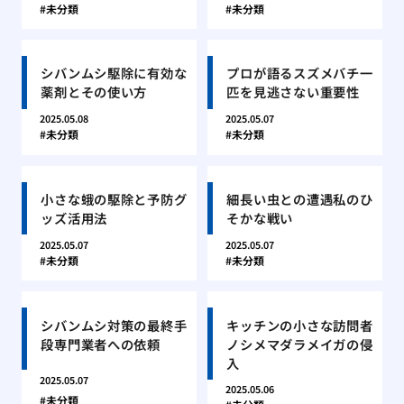
未分類
未分類
シバンムシ駆除に有効な
プロが語るスズメバチ一
薬剤とその使い方
匹を見逃さない重要性
2025.05.08
2025.05.07
未分類
未分類
小さな蛾の駆除と予防グ
細長い虫との遭遇私のひ
ッズ活用法
そかな戦い
2025.05.07
2025.05.07
未分類
未分類
シバンムシ対策の最終手
キッチンの小さな訪問者
段専門業者への依頼
ノシメマダラメイガの侵
入
2025.05.07
2025.05.06
未分類