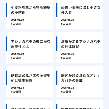
小麦粉を虫から守る鉄壁
恐怖小麦粉に潜む小さな
の予防術
侵入者
2025.05.19
2025.05.19
未分類
未分類
アシナガバチの針に潜む
激痛が走るアシナガバチ
危険性とは
の針体験談
2025.05.19
2025.05.19
未分類
未分類
飲食店必見ハエの産卵場
庭師が語る身近なアシナ
所と衛生管理
ガバチの脅威
2025.05.18
2025.05.18
未分類
未分類