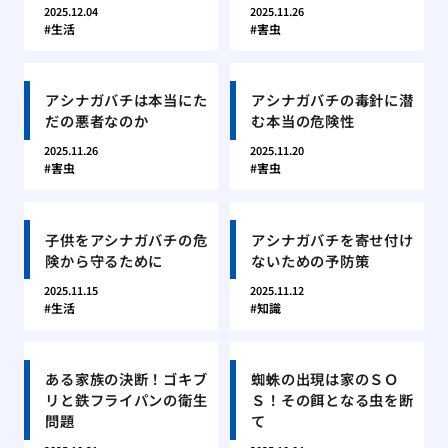
2025.12.04
2025.11.26
生活
害虫
アシナガバチは本当にた
アシナガバチの毒針に潜
だの悪者なのか
む本当の危険性
2025.11.26
2025.11.20
害虫
害虫
子供をアシナガバチの危
アシナガバチを寄せ付け
険から守るために
ないための予防策
2025.11.15
2025.11.12
生活
知識
ある家族の決断！ゴキブ
蜘蛛の出現は家のＳＯ
リと鉄フライパンの衛生
Ｓ！その餌となる虫を断
問題
て