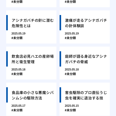
未分類
未分類
アシナガバチの針に潜む
激痛が走るアシナガバチ
危険性とは
の針体験談
2025.05.19
2025.05.19
未分類
未分類
飲食店必見ハエの産卵場
庭師が語る身近なアシナ
所と衛生管理
ガバチの脅威
2025.05.18
2025.05.18
未分類
未分類
食品庫の小さな悪魔シバ
害虫駆除のプロ直伝うじ
ンムシの駆除方法
虫を確実に退治する技
2025.05.17
2025.05.15
未分類
未分類