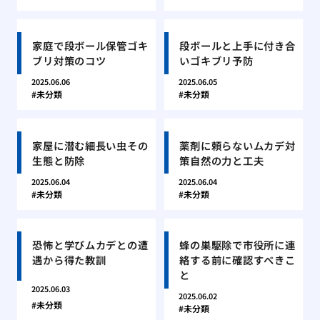
家庭で段ボール保管ゴキ
段ボールと上手に付き合
ブリ対策のコツ
いゴキブリ予防
2025.06.06
2025.06.05
未分類
未分類
家屋に潜む細長い虫その
薬剤に頼らないムカデ対
生態と防除
策自然の力と工夫
2025.06.04
2025.06.04
未分類
未分類
恐怖と学びムカデとの遭
蜂の巣駆除で市役所に連
遇から得た教訓
絡する前に確認すべきこ
と
2025.06.03
2025.06.02
未分類
未分類