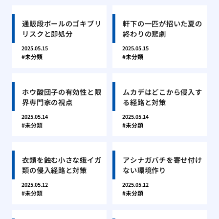
通販段ボールのゴキブリ
軒下の一匹が招いた夏の
リスクと即処分
終わりの悲劇
2025.05.15
2025.05.15
未分類
未分類
ホウ酸団子の有効性と限
ムカデはどこから侵入す
界専門家の視点
る経路と対策
2025.05.14
2025.05.14
未分類
未分類
衣類を蝕む小さな蛾イガ
アシナガバチを寄せ付け
類の侵入経路と対策
ない環境作り
2025.05.12
2025.05.12
未分類
未分類