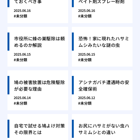
ておくべき事
ベイト剤スプレー粉剤
2025.06.16
2025.06.16
未分類
未分類
市役所に蜂の巣駆除は頼
恐怖！家に現れたハサミ
めるのか解説
ムシみたいな謎の虫
2025.06.15
2025.06.15
未分類
未分類
鳩の被害放置は危険駆除
アシナガバチ遭遇時の安
が必要な理由
全確保術
2025.06.14
2025.06.12
未分類
未分類
自宅で試せる鳩よけ対策
お尻にハサミがない虫ハ
その限界とは
サミムシとの違い