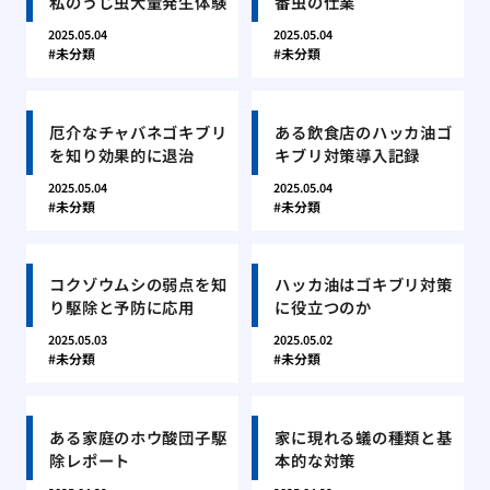
私のうじ虫大量発生体験
番虫の仕業
2025.05.04
2025.05.04
未分類
未分類
厄介なチャバネゴキブリ
ある飲食店のハッカ油ゴ
を知り効果的に退治
キブリ対策導入記録
2025.05.04
2025.05.04
未分類
未分類
コクゾウムシの弱点を知
ハッカ油はゴキブリ対策
り駆除と予防に応用
に役立つのか
2025.05.03
2025.05.02
未分類
未分類
ある家庭のホウ酸団子駆
家に現れる蟻の種類と基
除レポート
本的な対策