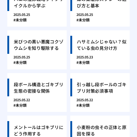
イクルから学ぶ
び方と基本
2025.05.25
2025.05.25
未分類
未分類
米びつの黒い悪魔コクゾ
ハサミムシじゃない？似
ウムシを知り駆除する
ている虫の見分け方
2025.05.25
2025.05.23
未分類
未分類
段ボール構造とゴキブリ
引っ越し段ボールのゴキ
生態の密接な関係
ブリ対策必須事項
2025.05.22
2025.05.22
未分類
未分類
メントールはゴキブリに
小麦粉の虫その正体と原
どう作用する
因を探る