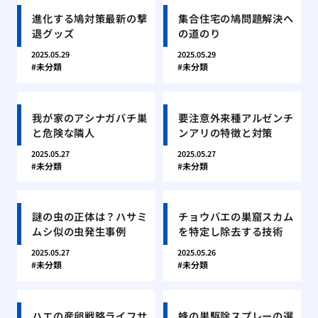
進化する鳩対策最新の撃
集合住宅の鳩問題解決へ
退グッズ
の道のり
2025.05.29
2025.05.29
未分類
未分類
我が家のアシナガバチ巣
要注意外来種アルゼンチ
と危険な隣人
ンアリの特徴と対策
2025.05.27
2025.05.27
未分類
未分類
謎の虫の正体は？ハサミ
チョウバエの巣窟スカム
ムシ似の虫発生事例
を特定し除去する技術
2025.05.27
2025.05.26
未分類
未分類
ハエの産卵戦略ライフサ
蜂の巣駆除スプレーの選