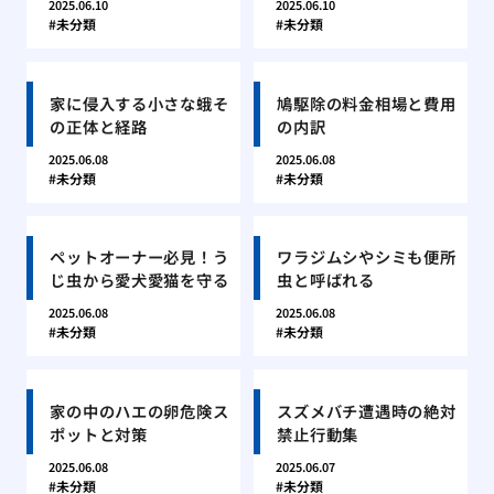
2025.06.10
2025.06.10
未分類
未分類
家に侵入する小さな蛾そ
鳩駆除の料金相場と費用
の正体と経路
の内訳
2025.06.08
2025.06.08
未分類
未分類
ペットオーナー必見！う
ワラジムシやシミも便所
じ虫から愛犬愛猫を守る
虫と呼ばれる
2025.06.08
2025.06.08
未分類
未分類
家の中のハエの卵危険ス
スズメバチ遭遇時の絶対
ポットと対策
禁止行動集
2025.06.08
2025.06.07
未分類
未分類