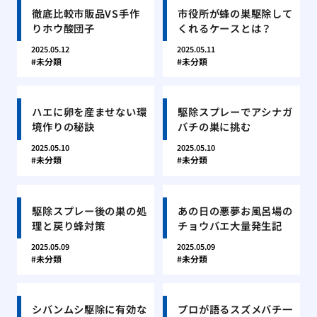
徹底比較市販品VS手作
市役所が蜂の巣駆除して
りホウ酸団子
くれるケースとは？
2025.05.12
2025.05.11
未分類
未分類
ハエに卵を産ませない環
駆除スプレーでアシナガ
境作りの秘訣
バチの巣に挑む
2025.05.10
2025.05.10
未分類
未分類
駆除スプレー後の巣の処
あの日の悪夢お風呂場の
理と戻り蜂対策
チョウバエ大量発生記
2025.05.09
2025.05.09
未分類
未分類
シバンムシ駆除に有効な
プロが語るスズメバチ一