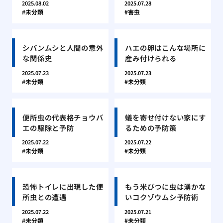
2025.08.02
2025.07.28
未分類
害虫
シバンムシと人間の意外
ハエの卵はこんな場所に
な関係史
産み付けられる
2025.07.23
2025.07.23
未分類
未分類
便所虫の代表格チョウバ
蟻を寄せ付けない家にす
エの駆除と予防
るための予防策
2025.07.22
2025.07.22
未分類
未分類
恐怖トイレに出現した便
もう米びつに虫は湧かな
所虫との遭遇
いコクゾウムシ予防術
2025.07.22
2025.07.21
未分類
未分類