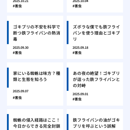
2025.10.21
2025.10.04
害虫
害虫
ゴキブリの不安を科学で
ズボラな僕でも鉄フライ
断つ鉄フライパンの熱消
パンを使う理由とゴキブ
毒
リ
2025.09.30
2025.09.18
害虫
害虫
家にいる蜘蛛は味方？種
あの夜の絶望！ゴキブリ
類と生態を知ろう
が這った鉄フライパンと
の対峙
2025.09.07
2025.09.01
害虫
害虫
蜘蛛の侵入経路はここ！
鉄フライパンの油がゴキ
今日からできる完全封鎖
ブリを呼ぶという誤解