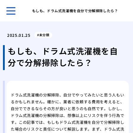
もしも、ドラム式洗濯機を自分で分解掃除したら？
クマ
策を
2025.01.25
未分類
アシ
系へ
もしも、ドラム式洗濯機を自
クマ
分で分解掃除したら？
クマ
を理
ゴキ
のコ
スズ
ドラム式洗濯機の分解掃除、自分でやってみたいと思う人もい
る方
るかもしれません。確かに、業者に依頼する費用を考えると、
スズ
自分でできるならその方が良いと思うのも自然です。しかし、
スズ
ドラム式洗濯機の分解掃除は、想像以上にリスクを伴う行為で
の生
す。この記事では、もしもドラム式洗濯機を自分で分解掃除し
ミツ
た場合のリスクと責任について解説します。まず、ドラム式洗