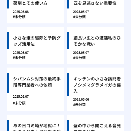
薬剤とその使い方
匹を見逃さない重要性
2025.05.08
2025.05.07
未分類
未分類
小さな蛾の駆除と予防グ
細長い虫との遭遇私のひ
ッズ活用法
そかな戦い
2025.05.07
2025.05.07
未分類
未分類
シバンムシ対策の最終手
キッチンの小さな訪問者
段専門業者への依頼
ノシメマダラメイガの侵
入
2025.05.07
2025.05.06
未分類
未分類
あの日ゴミ箱が地獄に！
壁の中から聞こえる音死