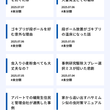
2025.07.07
2025.07.06
未分類
未分類
ゴキブリが段ボールを好
段ボール放置がゴキブリ
む意外な理由
の温床になった話
2025.07.06
2025.07.05
未分類
未分類
虫入り小麦粉食べても大
事例研究駆除スプレー選
丈夫なの？
択ミスが招いた悲劇
2025.07.05
2025.07.04
未分類
未分類
アパートでの蟻発生住民
家から追い出すハサミム
と管理会社が連携した事
シ似の虫対策マニュアル
例