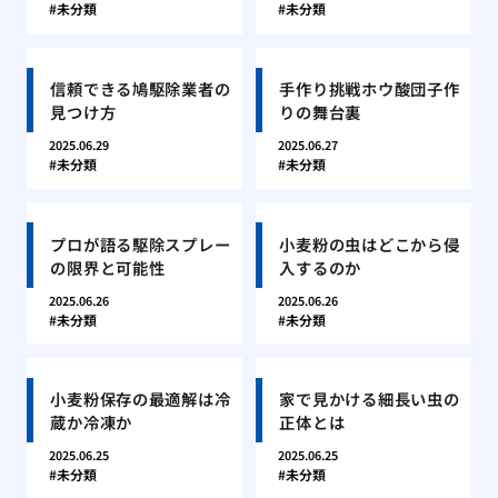
未分類
未分類
信頼できる鳩駆除業者の
手作り挑戦ホウ酸団子作
見つけ方
りの舞台裏
2025.06.29
2025.06.27
未分類
未分類
プロが語る駆除スプレー
小麦粉の虫はどこから侵
の限界と可能性
入するのか
2025.06.26
2025.06.26
未分類
未分類
小麦粉保存の最適解は冷
家で見かける細長い虫の
蔵か冷凍か
正体とは
2025.06.25
2025.06.25
未分類
未分類