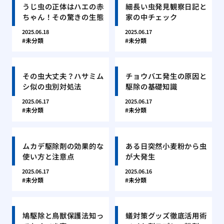
うじ虫の正体はハエの赤
細長い虫発見観察日記と
ちゃん！その驚きの生態
家の中チェック
2025.06.18
2025.06.17
未分類
未分類
その虫大丈夫？ハサミム
チョウバエ発生の原因と
シ似の虫別対処法
駆除の基礎知識
2025.06.17
2025.06.17
未分類
未分類
ムカデ駆除剤の効果的な
ある日突然小麦粉から虫
使い方と注意点
が大発生
2025.06.17
2025.06.16
未分類
未分類
鳩駆除と鳥獣保護法知っ
蟻対策グッズ徹底活用術