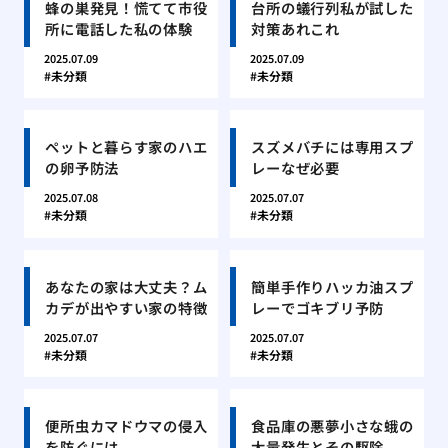
蜂の巣発見！慌てて市役
台所の蟻行列私が試した
所に電話した私の体験
対策あれこれ
2025.07.09
2025.07.09
未分類
未分類
ペットと暮らす家のハエ
スズメバチには専用スプ
の卵予防法
レーなぜ必要
2025.07.08
2025.07.07
未分類
未分類
あなたの家は大丈夫？ム
簡単手作りハッカ油スプ
カデが出やすい家の特徴
レーでゴキブリ予防
2025.07.07
2025.07.07
未分類
未分類
便所虫カマドウマの侵入
食品庫の悪夢小さな蛾の
を防ぐには
大量発生とその駆除