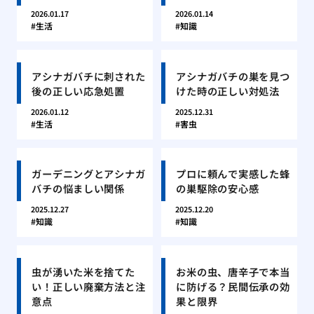
2026.01.17
2026.01.14
生活
知識
アシナガバチに刺された
アシナガバチの巣を見つ
後の正しい応急処置
けた時の正しい対処法
2026.01.12
2025.12.31
生活
害虫
ガーデニングとアシナガ
プロに頼んで実感した蜂
バチの悩ましい関係
の巣駆除の安心感
2025.12.27
2025.12.20
知識
知識
虫が湧いた米を捨てた
お米の虫、唐辛子で本当
い！正しい廃棄方法と注
に防げる？民間伝承の効
意点
果と限界