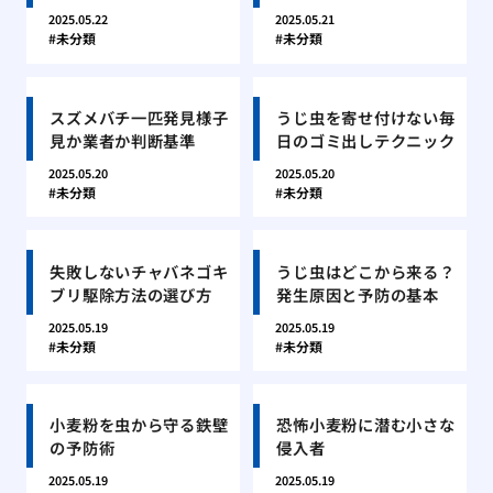
2025.05.22
2025.05.21
未分類
未分類
スズメバチ一匹発見様子
うじ虫を寄せ付けない毎
見か業者か判断基準
日のゴミ出しテクニック
2025.05.20
2025.05.20
未分類
未分類
失敗しないチャバネゴキ
うじ虫はどこから来る？
ブリ駆除方法の選び方
発生原因と予防の基本
2025.05.19
2025.05.19
未分類
未分類
小麦粉を虫から守る鉄壁
恐怖小麦粉に潜む小さな
の予防術
侵入者
2025.05.19
2025.05.19