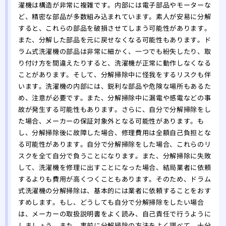
駆除
濯機は構造が非常に複雑です。内部には電子部品やモーターな
ど、精密な部品が多数組み込まれています。素人が安易に分解
ミツ
すると、これらの部品を破損させてしまう可能性があります。
要性
また、分解した部品を元に戻せなくなる可能性もあります。ド
ラム式洗濯機の部品は非常に細かく、一つでも紛失したり、取
り付け方を間違えたりすると、洗濯機が正常に動作しなくなる
ことがあります。そして、分解掃除中に怪我をするリスクも伴
います。洗濯機の内部には、鋭利な部品や危険な場所もあるた
め、注意が必要です。また、分解掃除中に漏電や感電などの事
故が発生する可能性もあります。さらに、自分で分解掃除をし
た場合、メーカーの保証対象外となる可能性があります。も
し、分解掃除後に故障した場合、修理費用は全額自己負担とな
る可能性があります。自分で分解掃除をした場合、これらのリ
スクを全て自分で負うことになります。また、分解掃除に失敗
して、洗濯機を修理に出すことになった場合、結局業者に依頼
するよりも費用が高くつくこともあります。そのため、ドラム
式洗濯機の分解掃除は、基本的には業者に依頼することをおす
すめします。もし、どうしても自分で分解掃除をしたい場合
は、メーカーの取扱説明書をよく読み、自己責任で行うように
しましょう。また、事前に分解掃除の方法をよく調べて、十分