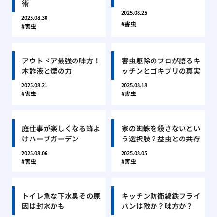
術
2025.08.25
2025.08.30
害虫
害虫
アウトドア最強の味方！
害虫駆除のプロが語るキ
木酢液と煙の力
ッチンとゴキブリの真実
2025.08.21
2025.08.18
害虫
害虫
庭仕事が楽しくなる蜂よ
家の蜘蛛を殺さないとい
けハーブガーデン
う選択肢？益虫との共存
2025.08.06
2025.08.05
害虫
害虫
トイレ急な下水臭その原
キッチン防衛線鉄フライ
因は封水かも
パンは敵か？味方か？