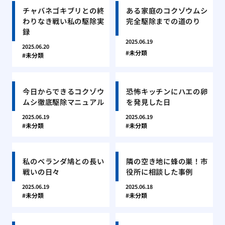
チャバネゴキブリとの終
ある家庭のコクゾウムシ
わりなき戦い私の駆除実
完全駆除までの道のり
録
2025.06.19
2025.06.20
未分類
未分類
今日からできるコクゾウ
恐怖キッチンにハエの卵
ムシ徹底駆除マニュアル
を発見した日
2025.06.19
2025.06.19
未分類
未分類
私のベランダ鳩との長い
隣の空き地に蜂の巣！市
戦いの日々
役所に相談した事例
2025.06.19
2025.06.18
未分類
未分類