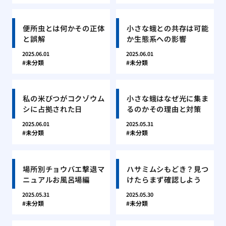
便所虫とは何かその正体
小さな蛾との共存は可能
と誤解
か生態系への影響
2025.06.01
2025.06.01
未分類
未分類
私の米びつがコクゾウム
小さな蛾はなぜ光に集ま
シに占拠された日
るのかその理由と対策
2025.06.01
2025.05.31
未分類
未分類
場所別チョウバエ撃退マ
ハサミムシもどき？見つ
ニュアルお風呂場編
けたらまず確認しよう
2025.05.31
2025.05.30
未分類
未分類