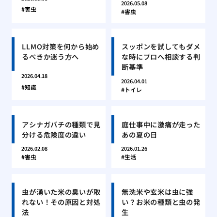
2026.05.08
害虫
害虫
LLMO対策を何から始め
スッポンを試してもダメ
るべきか迷う方へ
な時にプロへ相談する判
断基準
2026.04.18
2026.04.01
知識
トイレ
アシナガバチの種類で見
庭仕事中に激痛が走った
分ける危険度の違い
あの夏の日
2026.02.08
2026.01.26
害虫
生活
虫が湧いた米の臭いが取
無洗米や玄米は虫に強
れない！その原因と対処
い？お米の種類と虫の発
法
生