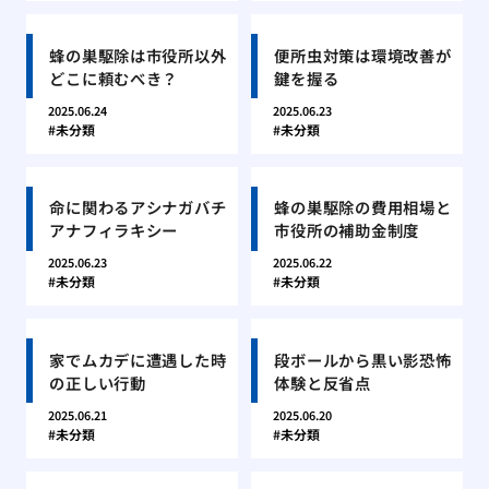
蜂の巣駆除は市役所以外
便所虫対策は環境改善が
どこに頼むべき？
鍵を握る
2025.06.24
2025.06.23
未分類
未分類
命に関わるアシナガバチ
蜂の巣駆除の費用相場と
アナフィラキシー
市役所の補助金制度
2025.06.23
2025.06.22
未分類
未分類
家でムカデに遭遇した時
段ボールから黒い影恐怖
の正しい行動
体験と反省点
2025.06.21
2025.06.20
未分類
未分類