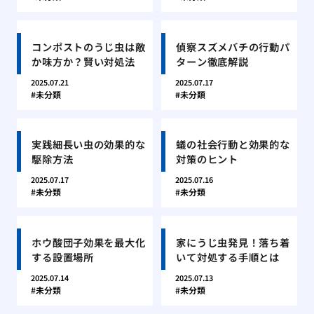
コンポストのうじ虫は敵
偵察スズメバチの行動パ
か味方か？賢い対処法
ターン徹底解説
2025.07.21
2025.07.17
未分類
未分類
実践細長い虫の効果的な
蟻の社会行動と効果的な
駆除方法
対策のヒント
2025.07.17
2025.07.16
未分類
未分類
ホウ酸団子効果を最大化
家にうじ虫発見！落ち着
する設置場所
いて対処する手順とは
2025.07.14
2025.07.13
未分類
未分類