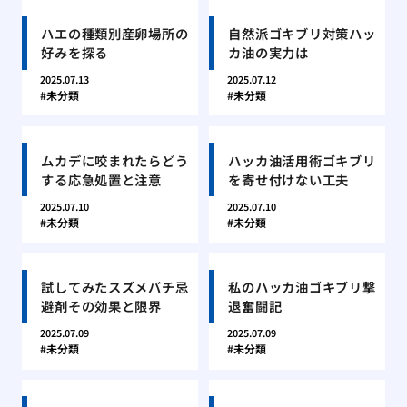
ハエの種類別産卵場所の
自然派ゴキブリ対策ハッ
好みを探る
カ油の実力は
2025.07.13
2025.07.12
未分類
未分類
ムカデに咬まれたらどう
ハッカ油活用術ゴキブリ
する応急処置と注意
を寄せ付けない工夫
2025.07.10
2025.07.10
未分類
未分類
試してみたスズメバチ忌
私のハッカ油ゴキブリ撃
避剤その効果と限界
退奮闘記
2025.07.09
2025.07.09
未分類
未分類