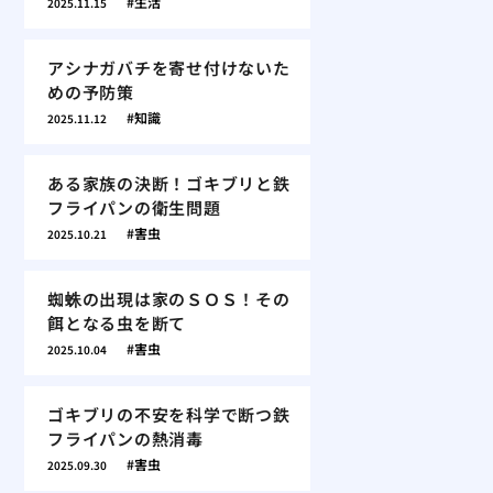
生活
2025.11.15
アシナガバチを寄せ付けないた
めの予防策
知識
2025.11.12
ある家族の決断！ゴキブリと鉄
フライパンの衛生問題
害虫
2025.10.21
蜘蛛の出現は家のＳＯＳ！その
餌となる虫を断て
害虫
2025.10.04
ゴキブリの不安を科学で断つ鉄
フライパンの熱消毒
害虫
2025.09.30