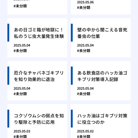
2025.05.06
未分類
未分類
あの日ゴミ箱が地獄に！
壁の中から聞こえる音死
私のうじ虫大量発生体験
番虫の仕業
2025.05.04
2025.05.04
未分類
未分類
厄介なチャバネゴキブリ
ある飲食店のハッカ油ゴ
を知り効果的に退治
キブリ対策導入記録
2025.05.04
2025.05.04
未分類
未分類
コクゾウムシの弱点を知
ハッカ油はゴキブリ対策
り駆除と予防に応用
に役立つのか
2025.05.03
2025.05.02
未分類
未分類