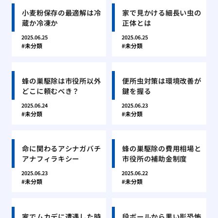
小麦粉保存の最適解は冷
家で見かける細長い虫の
蔵か冷凍か
正体とは
2025.06.25
2025.06.25
未分類
未分類
蜂の巣駆除は市役所以外
便所虫対策は環境改善が
どこに頼むべき？
鍵を握る
2025.06.24
2025.06.23
未分類
未分類
命に関わるアシナガバチ
蜂の巣駆除の費用相場と
アナフィラキシー
市役所の補助金制度
2025.06.23
2025.06.22
未分類
未分類
家でムカデに遭遇した時
段ボールから黒い影恐怖