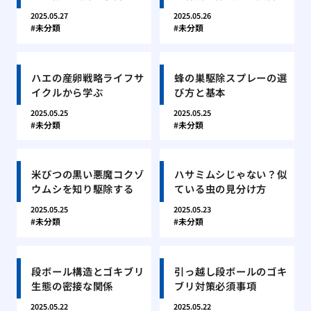
2025.05.27
2025.05.26
未分類
未分類
ハエの産卵戦略ライフサ
蜂の巣駆除スプレーの選
イクルから学ぶ
び方と基本
2025.05.25
2025.05.25
未分類
未分類
米びつの黒い悪魔コクゾ
ハサミムシじゃない？似
ウムシを知り駆除する
ている虫の見分け方
2025.05.25
2025.05.23
未分類
未分類
段ボール構造とゴキブリ
引っ越し段ボールのゴキ
生態の密接な関係
ブリ対策必須事項
2025.05.22
2025.05.22