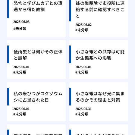
恐怖と学びムカデとの遭
蜂の巣駆除で市役所に連
遇から得た教訓
絡する前に確認すべきこ
と
2025.06.03
2025.06.02
未分類
未分類
便所虫とは何かその正体
小さな蛾との共存は可能
と誤解
か生態系への影響
2025.06.01
2025.06.01
未分類
未分類
私の米びつがコクゾウム
小さな蛾はなぜ光に集ま
シに占拠された日
るのかその理由と対策
2025.06.01
2025.05.31
未分類
未分類