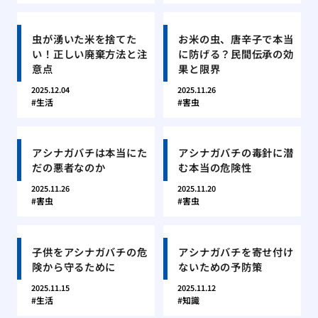
虫が湧いた米を捨てた
お米の虫、唐辛子で本当
い！正しい廃棄方法と注
に防げる？民間伝承の効
意点
果と限界
2025.12.04
2025.11.26
生活
害虫
アシナガバチは本当にた
アシナガバチの毒針に潜
だの悪者なのか
む本当の危険性
2025.11.26
2025.11.20
害虫
害虫
子供をアシナガバチの危
アシナガバチを寄せ付け
険から守るために
ないための予防策
2025.11.15
2025.11.12
生活
知識