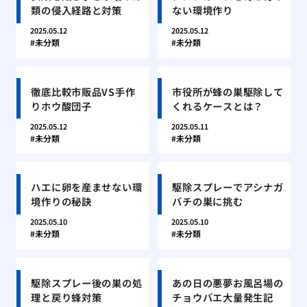
類の侵入経路と対策
ない環境作り
2025.05.12
2025.05.12
未分類
未分類
徹底比較市販品VS手作
市役所が蜂の巣駆除して
りホウ酸団子
くれるケースとは？
2025.05.12
2025.05.11
未分類
未分類
ハエに卵を産ませない環
駆除スプレーでアシナガ
境作りの秘訣
バチの巣に挑む
2025.05.10
2025.05.10
未分類
未分類
駆除スプレー後の巣の処
あの日の悪夢お風呂場の
理と戻り蜂対策
チョウバエ大量発生記