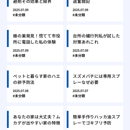
避剤その効果と限界
退奮闘記
2025.07.09
2025.07.09
未分類
未分類
蜂の巣発見！慌てて市役
台所の蟻行列私が試した
所に電話した私の体験
対策あれこれ
2025.07.09
2025.07.09
未分類
未分類
ペットと暮らす家のハエ
スズメバチには専用スプ
の卵予防法
レーなぜ必要
2025.07.08
2025.07.07
未分類
未分類
あなたの家は大丈夫？ム
簡単手作りハッカ油スプ
カデが出やすい家の特徴
レーでゴキブリ予防