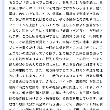
駆除
名なのが「道しるべフェロモン」。餌を見つけた働き蟻は、巣
に戻る際にこのフェロモンを地面に付けながら歩きます。他の
ミツ
蟻はこの匂いを辿ることで、効率的に餌場まで到達できるので
要性
す。餌が豊富であればあるほど、多くの蟻がこの道を利用し、
フェロモンを上塗りしていくため、道しるべはより強固なもの
となり、私たちが目にする明確な「蟻道（ぎどう）」が形成さ
れます。この仕組みを理解すると、蟻対策における「行列を断
つ」ことの重要性が見えてきます。単純に行列の途中に殺虫ス
プレーを撒くだけでは、一時的に蟻を殺すことはできても、フ
ェロモンの道が残っている限り、別の蟻がまた同じ道を辿って
くる可能性があります。行列を見つけたら、その根元、つまり
侵入経路や巣の入り口を探し出し、そこを重点的に対策するこ
とが効果的です。また、拭き掃除などでフェロモンの道を物理
的に消してしまうことも、一時的ではありますが、行列を混乱
させるのに役立ちます。さらに、ベイト剤（毒餌剤）が巣ごと
駆除に有効な理由も、彼らの社会行動と関連しています。ベイ
ト剤は、働き蟻が餌と認識して巣に持ち帰り、女王蟻や幼虫、
他の働き蟻と分け合う（栄養交換）習性を利用しています。遅
効性の殺虫成分が巣全体に行き渡ることで、直接ベイト剤を食
べていない個体も駆除できるのです。この「巣に持ち帰らせ