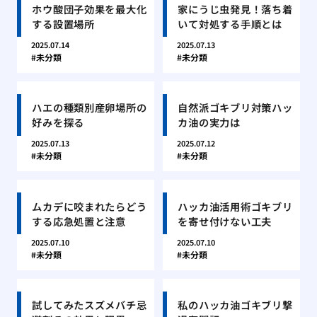
ホウ酸団子効果を最大化
家にうじ虫発見！落ち着
する設置場所
いて対処する手順とは
2025.07.14
2025.07.13
未分類
未分類
ハエの種類別産卵場所の
自然派ゴキブリ対策ハッ
好みを探る
カ油の実力は
2025.07.13
2025.07.12
未分類
未分類
ムカデに咬まれたらどう
ハッカ油活用術ゴキブリ
する応急処置と注意
を寄せ付けない工夫
2025.07.10
2025.07.10
未分類
未分類
試してみたスズメバチ忌
私のハッカ油ゴキブリ撃