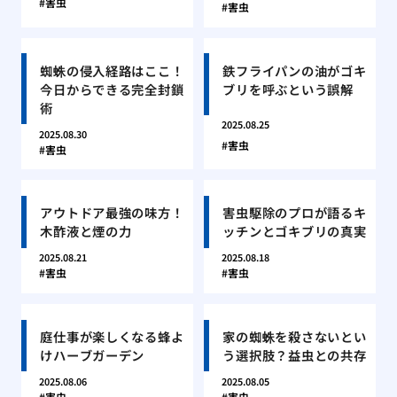
害虫
害虫
蜘蛛の侵入経路はここ！
鉄フライパンの油がゴキ
今日からできる完全封鎖
ブリを呼ぶという誤解
術
2025.08.25
2025.08.30
害虫
害虫
アウトドア最強の味方！
害虫駆除のプロが語るキ
木酢液と煙の力
ッチンとゴキブリの真実
2025.08.21
2025.08.18
害虫
害虫
庭仕事が楽しくなる蜂よ
家の蜘蛛を殺さないとい
けハーブガーデン
う選択肢？益虫との共存
2025.08.06
2025.08.05
害虫
害虫