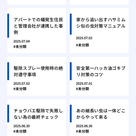
アパートでの蟻発生住民
家から追い出すハサミム
と管理会社が連携した事
シ似の虫対策マニュアル
例
2025.07.02
2025.07.04
未分類
未分類
駆除スプレー使用時の絶
安全第一ハッカ油ゴキブ
対遵守事項
リ対策のコツ
2025.07.02
2025.07.01
未分類
未分類
チョウバエ駆除で失敗し
あの細長い虫は一体どこ
ない為の最終チェック
からやって来る
2025.06.30
2025.06.30
未分類
未分類