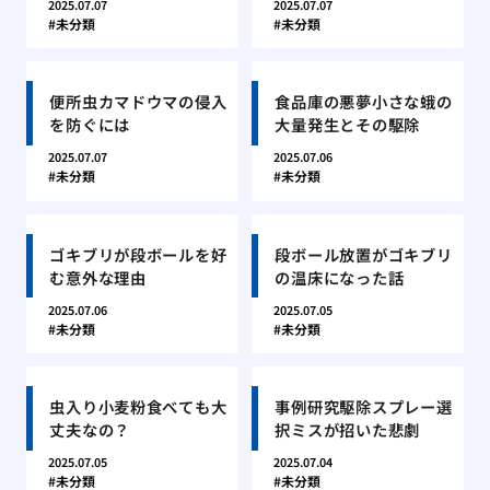
2025.07.07
2025.07.07
未分類
未分類
便所虫カマドウマの侵入
食品庫の悪夢小さな蛾の
を防ぐには
大量発生とその駆除
2025.07.07
2025.07.06
未分類
未分類
ゴキブリが段ボールを好
段ボール放置がゴキブリ
む意外な理由
の温床になった話
2025.07.06
2025.07.05
未分類
未分類
虫入り小麦粉食べても大
事例研究駆除スプレー選
丈夫なの？
択ミスが招いた悲劇
2025.07.05
2025.07.04
未分類
未分類