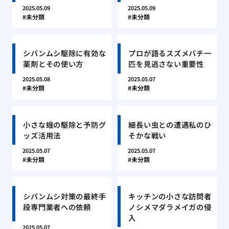
2025.05.09
2025.05.09
未分類
未分類
シバンムシ駆除に有効な
プロが語るスズメバチ一
薬剤とその使い方
匹を見逃さない重要性
2025.05.08
2025.05.07
未分類
未分類
小さな蛾の駆除と予防グ
細長い虫との遭遇私のひ
ッズ活用法
そかな戦い
2025.05.07
2025.05.07
未分類
未分類
シバンムシ対策の最終手
キッチンの小さな訪問者
段専門業者への依頼
ノシメマダラメイガの侵
入
2025.05.07