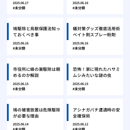
2025.06.17
2025.06.16
未分類
未分類
鳩駆除と鳥獣保護法知っ
蟻対策グッズ徹底活用術
ておくべき事
ベイト剤スプレー粉剤
2025.06.16
2025.06.16
未分類
未分類
市役所に蜂の巣駆除は頼
恐怖！家に現れたハサミ
めるのか解説
ムシみたいな謎の虫
2025.06.15
2025.06.15
未分類
未分類
鳩の被害放置は危険駆除
アシナガバチ遭遇時の安
が必要な理由
全確保術
2025.06.14
2025.06.12
未分類
未分類