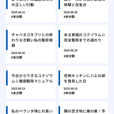
の正しい行動
体験と反省点
2025.06.21
2025.06.20
未分類
未分類
チャバネゴキブリとの終
ある家庭のコクゾウムシ
わりなき戦い私の駆除実
完全駆除までの道のり
録
2025.06.19
2025.06.20
未分類
未分類
今日からできるコクゾウ
恐怖キッチンにハエの卵
ムシ徹底駆除マニュアル
を発見した日
2025.06.19
2025.06.19
未分類
未分類
私のベランダ鳩との長い
隣の空き地に蜂の巣！市