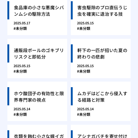
食品庫の小さな悪魔シバ
害虫駆除のプロ直伝うじ
ンムシの駆除方法
虫を確実に退治する技
2025.05.17
2025.05.15
未分類
未分類
通販段ボールのゴキブリ
軒下の一匹が招いた夏の
リスクと即処分
終わりの悲劇
2025.05.15
2025.05.15
未分類
未分類
ホウ酸団子の有効性と限
ムカデはどこから侵入す
界専門家の視点
る経路と対策
2025.05.14
2025.05.14
未分類
未分類
衣類を蝕む小さな蛾イガ
アシナガバチを寄せ付け