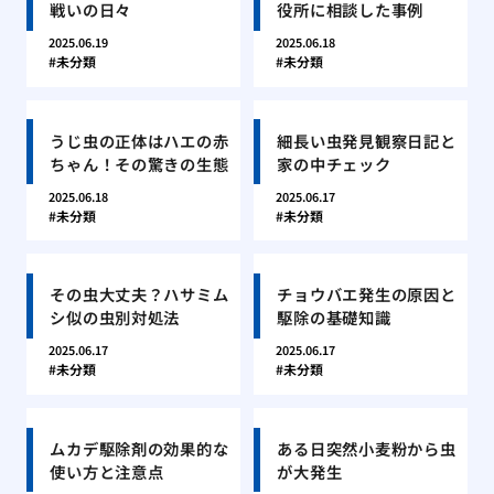
戦いの日々
役所に相談した事例
2025.06.19
2025.06.18
未分類
未分類
うじ虫の正体はハエの赤
細長い虫発見観察日記と
ちゃん！その驚きの生態
家の中チェック
2025.06.18
2025.06.17
未分類
未分類
その虫大丈夫？ハサミム
チョウバエ発生の原因と
シ似の虫別対処法
駆除の基礎知識
2025.06.17
2025.06.17
未分類
未分類
ムカデ駆除剤の効果的な
ある日突然小麦粉から虫
使い方と注意点
が大発生