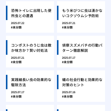
恐怖トイレに出現した便
もう米びつに虫は湧かな
所虫との遭遇
いコクゾウムシ予防術
2025.07.22
2025.07.21
未分類
未分類
コンポストのうじ虫は敵
偵察スズメバチの行動パ
か味方か？賢い対処法
ターン徹底解説
2025.07.21
2025.07.17
未分類
未分類
実践細長い虫の効果的な
蟻の社会行動と効果的な
駆除方法
対策のヒント
2025.07.17
2025.07.16
未分類
未分類