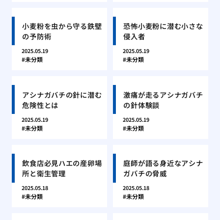
小麦粉を虫から守る鉄壁
恐怖小麦粉に潜む小さな
の予防術
侵入者
2025.05.19
2025.05.19
未分類
未分類
アシナガバチの針に潜む
激痛が走るアシナガバチ
危険性とは
の針体験談
2025.05.19
2025.05.19
未分類
未分類
飲食店必見ハエの産卵場
庭師が語る身近なアシナ
所と衛生管理
ガバチの脅威
2025.05.18
2025.05.18
未分類
未分類