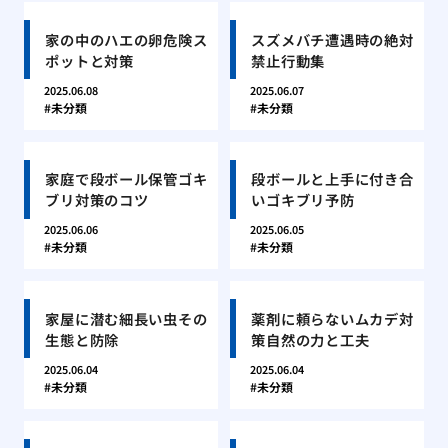
家の中のハエの卵危険ス
スズメバチ遭遇時の絶対
ポットと対策
禁止行動集
2025.06.08
2025.06.07
未分類
未分類
家庭で段ボール保管ゴキ
段ボールと上手に付き合
ブリ対策のコツ
いゴキブリ予防
2025.06.06
2025.06.05
未分類
未分類
家屋に潜む細長い虫その
薬剤に頼らないムカデ対
生態と防除
策自然の力と工夫
2025.06.04
2025.06.04
未分類
未分類