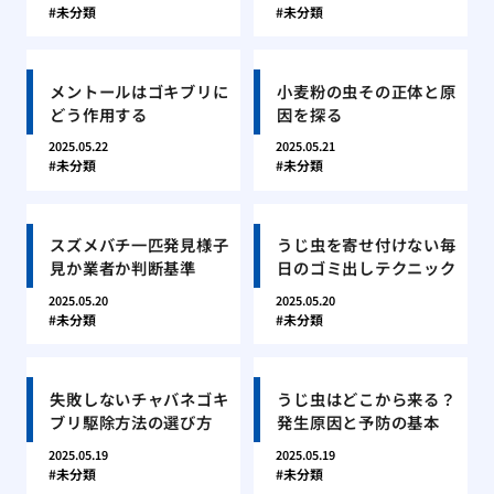
未分類
未分類
メントールはゴキブリに
小麦粉の虫その正体と原
どう作用する
因を探る
2025.05.22
2025.05.21
未分類
未分類
スズメバチ一匹発見様子
うじ虫を寄せ付けない毎
見か業者か判断基準
日のゴミ出しテクニック
2025.05.20
2025.05.20
未分類
未分類
失敗しないチャバネゴキ
うじ虫はどこから来る？
ブリ駆除方法の選び方
発生原因と予防の基本
2025.05.19
2025.05.19
未分類
未分類