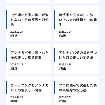
虫が湧いた米の臭いが取
無洗米や玄米は虫に強
れない！その原因と対処
い？お米の種類と虫の発
法
生
2026.01.17
2026.01.14
生活
知識
アシナガバチに刺された
アシナガバチの巣を見つ
後の正しい応急処置
けた時の正しい対処法
2026.01.12
2025.12.31
生活
害虫
ガーデニングとアシナガ
プロに頼んで実感した蜂
バチの悩ましい関係
の巣駆除の安心感
2025.12.27
2025.12.20
知識
知識