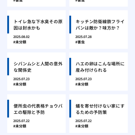
トイレ急な下水臭その原
キッチン防衛線鉄フライ
因は封水かも
パンは敵か？味方か？
2025.08.02
2025.07.28
未分類
害虫
シバンムシと人間の意外
ハエの卵はこんな場所に
な関係史
産み付けられる
2025.07.23
2025.07.23
未分類
未分類
便所虫の代表格チョウバ
蟻を寄せ付けない家にす
エの駆除と予防
るための予防策
2025.07.22
2025.07.22
未分類
未分類