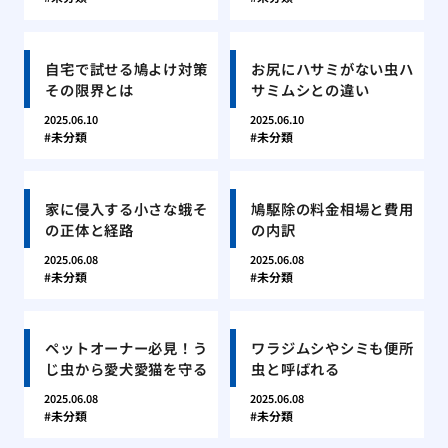
自宅で試せる鳩よけ対策
お尻にハサミがない虫ハ
その限界とは
サミムシとの違い
2025.06.10
2025.06.10
未分類
未分類
家に侵入する小さな蛾そ
鳩駆除の料金相場と費用
の正体と経路
の内訳
2025.06.08
2025.06.08
未分類
未分類
ペットオーナー必見！う
ワラジムシやシミも便所
じ虫から愛犬愛猫を守る
虫と呼ばれる
2025.06.08
2025.06.08
未分類
未分類