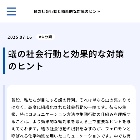
蟻の社会行動と効果的な対策のヒント
クマ
策を
2025.07.16
未分類
アシ
系へ
蟻の社会行動と効果的な対策
クマ
のヒント
クマ
を理
ゴキ
のコ
スズ
普段、私たちが目にする蟻の行列。それは単なる虫の集まりで
る方
はなく、高度に組織化された社会行動の一端です。彼らの生
スズ
態、特にコミュニケーション方法や集団行動の仕組みを理解す
スズ
ることは、より効果的な蟻対策を考える上で重要なヒントを与
の生
えてくれます。蟻の社会行動の根幹をなすのが、フェロモンと
ミツ
呼ばれる化学物質を用いたコミュニケーションです。中でも有