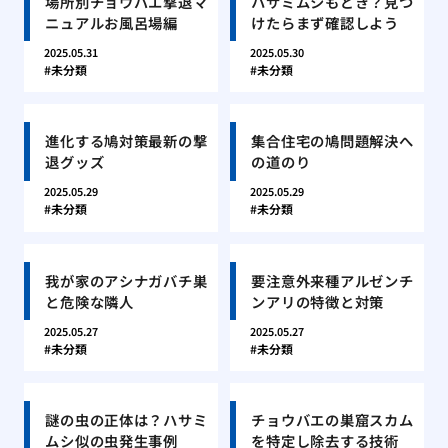
場所別チョウバエ撃退マ
ハサミムシもどき？見つ
ニュアルお風呂場編
けたらまず確認しよう
2025.05.31
2025.05.30
未分類
未分類
進化する鳩対策最新の撃
集合住宅の鳩問題解決へ
退グッズ
の道のり
2025.05.29
2025.05.29
未分類
未分類
我が家のアシナガバチ巣
要注意外来種アルゼンチ
と危険な隣人
ンアリの特徴と対策
2025.05.27
2025.05.27
未分類
未分類
謎の虫の正体は？ハサミ
チョウバエの巣窟スカム
ムシ似の虫発生事例
を特定し除去する技術