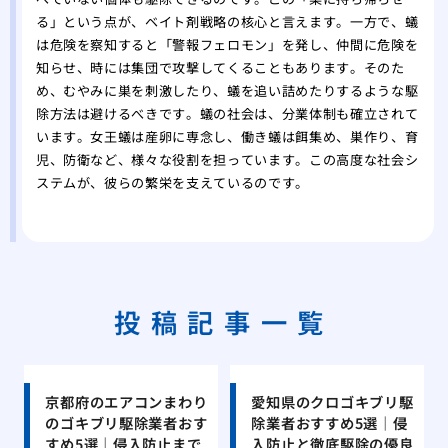
る」という点が、ベイト剤戦略の核心と言えます。一方で、蟻
は危険を察知すると「警報フェロモン」を発し、仲間に危険を
知らせ、時には集団で攻撃してくることもあります。そのた
め、むやみに巣を刺激したり、蟻を追い詰めたりするような駆
除方法は避けるべきです。蟻の社会は、分業体制も確立されて
います。女王蟻は産卵に専念し、働き蟻は餌集め、巣作り、育
児、防衛など、様々な役割を担っています。この高度な社会シ
ステムが、彼らの繁栄を支えているのです。
投稿記事一覧
京都府のエアコンまわり
愛知県のクロゴキブリ駆
のゴキブリ駆除業者おす
除業者おすすめ5選｜侵
すめ5選｜侵入防止まで
入防止と徹底駆除の優良