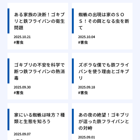
ある家族の決断！ゴキブ
蜘蛛の出現は家のＳＯ
リと鉄フライパンの衛生
Ｓ！その餌となる虫を断
問題
て
2025.10.21
2025.10.04
害虫
害虫
ゴキブリの不安を科学で
ズボラな僕でも鉄フライ
断つ鉄フライパンの熱消
パンを使う理由とゴキブ
毒
リ
2025.09.30
2025.09.18
害虫
害虫
家にいる蜘蛛は味方？種
あの夜の絶望！ゴキブリ
類と生態を知ろう
が這った鉄フライパンと
の対峙
2025.09.07
2025.09.01