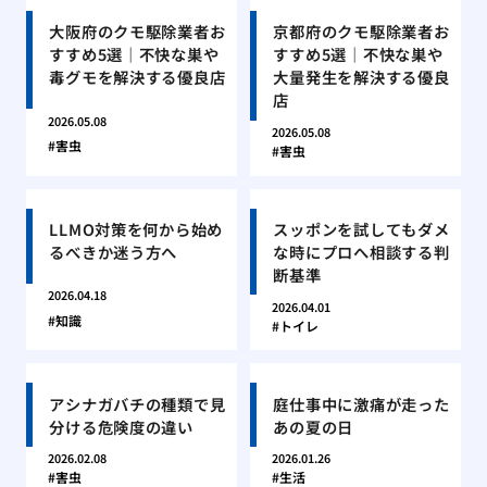
大阪府のクモ駆除業者お
京都府のクモ駆除業者お
すすめ5選｜不快な巣や
すすめ5選｜不快な巣や
毒グモを解決する優良店
大量発生を解決する優良
店
2026.05.08
2026.05.08
害虫
害虫
LLMO対策を何から始め
スッポンを試してもダメ
るべきか迷う方へ
な時にプロへ相談する判
断基準
2026.04.18
2026.04.01
知識
トイレ
アシナガバチの種類で見
庭仕事中に激痛が走った
分ける危険度の違い
あの夏の日
2026.02.08
2026.01.26
害虫
生活