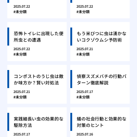
2025.07.22
2025.07.22
未分類
未分類
恐怖トイレに出現した便
もう米びつに虫は湧かな
所虫との遭遇
いコクゾウムシ予防術
2025.07.22
2025.07.21
未分類
未分類
コンポストのうじ虫は敵
偵察スズメバチの行動パ
か味方か？賢い対処法
ターン徹底解説
2025.07.21
2025.07.17
未分類
未分類
実践細長い虫の効果的な
蟻の社会行動と効果的な
駆除方法
対策のヒント
2025.07.17
2025.07.16