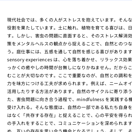
現代社会では、多くの人がストレスを抱えています。そん
役割を果たしています。土に触れ、植物を育てる喜びは、
す。しかし、害虫の問題に直面すると、そのストレス解消
策をメンタルヘルスの観点から捉えることで、自然とのつ
う。庭仕事には、五感を通して自然を感じる喜びがありま
sensory experiences は、心を落ち着かせ、リラ
っかくの癒やしの時間が台無しになりかねません。だから
むことが大切なのです。ここで重要なのが、自然との調和
力を味方につける工夫が求められます。例えば、ニームオ
活用したりする方法があります。自然のサイクルに寄り添
た、害虫問題に向き合う過程で、mindfulness を実践
受け入れる。そんな態度は、自然の一部である私たち自身
はなく「共存する存在」と捉えることで、心の平安を得ら
の手入れをすることで、コミュニケーションを深められま
め、互いの存在を思い合う機会となるでしょう。そして、