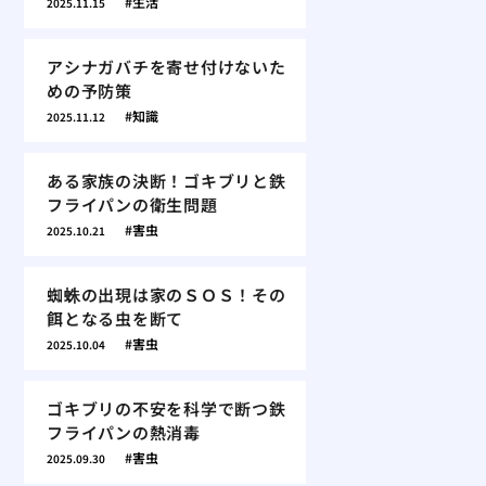
生活
2025.11.15
アシナガバチを寄せ付けないた
めの予防策
知識
2025.11.12
ある家族の決断！ゴキブリと鉄
フライパンの衛生問題
害虫
2025.10.21
蜘蛛の出現は家のＳＯＳ！その
餌となる虫を断て
害虫
2025.10.04
ゴキブリの不安を科学で断つ鉄
フライパンの熱消毒
害虫
2025.09.30