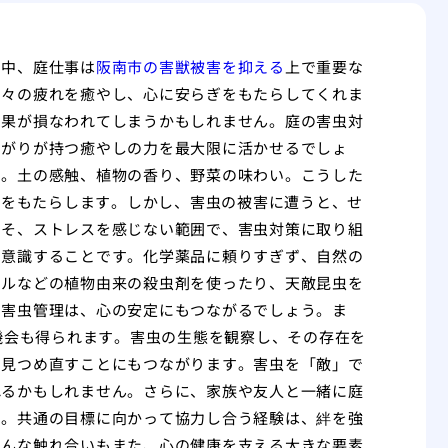
な中、庭仕事は
阪南市の害獣被害を抑える
上で重要な
日々の疲れを癒やし、心に安らぎをもたらしてくれま
効果が損なわれてしまうかもしれません。庭の害虫対
ながりが持つ癒やしの力を最大限に活かせるでしょ
す。土の感触、植物の香り、野菜の味わい。こうした
ックス効果をもたらします。しかし、害虫の被害に遭うと、せ
こそ、ストレスを感じない範囲で、害虫対策に取り組
を意識することです。化学薬品に頼りすぎず、自然の
イルなどの植物由来の殺虫剤を使ったり、天敵昆虫を
う害虫管理は、心の安定にもつながるでしょう。ま
する機会も得られます。害虫の生態を観察し、その存在を
を見つめ直すことにもつながります。害虫を「敵」で
れるかもしれません。さらに、家族や友人と一緒に庭
す。共通の目標に向かって協力し合う経験は、絆を強
そんな触れ合いもまた、心の健康を支える大きな要素