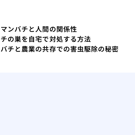
クマンバチと人間の関係性
バチの巣を自宅で対処する方法
ツバチと農業の共存での害虫駆除の秘密