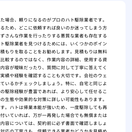
った場合、頼りになるのがプロのハト駆除業者です。
するため、どこに依頼すれば良いのか迷ってしまう方
、ずさんな作業を行ったりする悪質な業者も存在する
ハト駆除業者を見つけるためには、いくつかのポイン
見積もりを取ることをお勧めします。見積もりは無料
で比較するのではなく、作業内容の詳細、使用する資
の内容が曖昧だったり、質問に対して丁寧に答えてく
の実績や経験を確認することも大切です。会社のウェ
れているかチェックしましょう。特に、自宅と同じよ
での駆除経験が豊富であれば、より安心して任せるこ
トの生態や効果的な対策に詳しい可能性もあります。
です。ハトは帰巣本能が強いため、一度駆除しても再
が付いていれば、万が一再発した場合でも無償または
証内容については、契約前に必ず書面で確認しましょ
の対応の丁寧さも、信頼できる業者かどうかを見極め