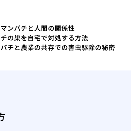
クマンバチと人間の関係性
バチの巣を自宅で対処する方法
ツバチと農業の共存での害虫駆除の秘密
方