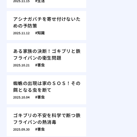
生活
2025.11.15
アシナガバチを寄せ付けないた
めの予防策
知識
2025.11.12
ある家族の決断！ゴキブリと鉄
フライパンの衛生問題
害虫
2025.10.21
蜘蛛の出現は家のＳＯＳ！その
餌となる虫を断て
害虫
2025.10.04
ゴキブリの不安を科学で断つ鉄
フライパンの熱消毒
害虫
2025.09.30