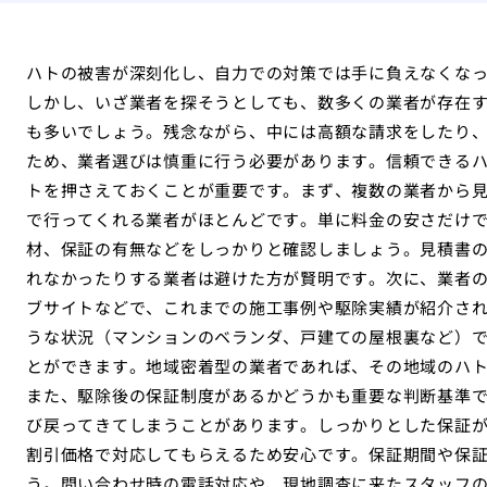
ハトの被害が深刻化し、自力での対策では手に負えなくな
しかし、いざ業者を探そうとしても、数多くの業者が存在
も多いでしょう。残念ながら、中には高額な請求をしたり
ため、業者選びは慎重に行う必要があります。信頼できる
トを押さえておくことが重要です。まず、複数の業者から
で行ってくれる業者がほとんどです。単に料金の安さだけ
材、保証の有無などをしっかりと確認しましょう。見積書
れなかったりする業者は避けた方が賢明です。次に、業者
ブサイトなどで、これまでの施工事例や駆除実績が紹介さ
うな状況（マンションのベランダ、戸建ての屋根裏など）
とができます。地域密着型の業者であれば、その地域のハ
また、駆除後の保証制度があるかどうかも重要な判断基準
び戻ってきてしまうことがあります。しっかりとした保証
割引価格で対応してもらえるため安心です。保証期間や保
う。問い合わせ時の電話対応や、現地調査に来たスタッフ