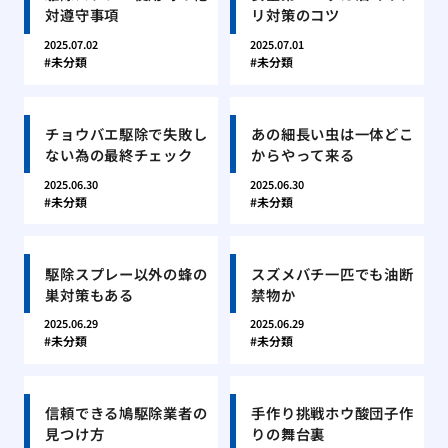
対遵守事項
リ対策のコツ
2025.07.02
2025.07.01
未分類
未分類
チョウバエ駆除で失敗し
あの細長い虫は一体どこ
ない為の最終チェック
からやって来る
2025.06.30
2025.06.30
未分類
未分類
駆除スプレー以外の蜂の
スズメバチ一匹でも油断
巣対策もある
禁物か
2025.06.29
2025.06.29
未分類
未分類
信頼できる鳩駆除業者の
手作り挑戦ホウ酸団子作
見つけ方
りの舞台裏