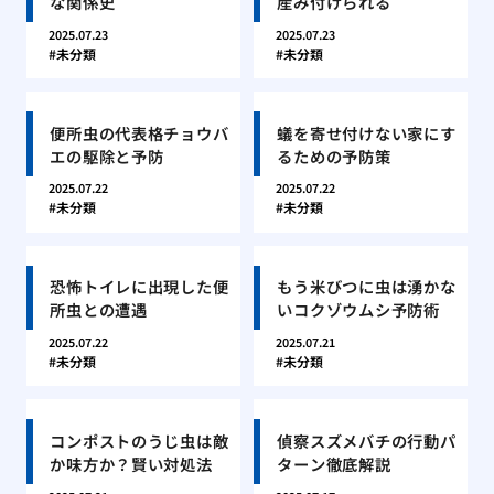
な関係史
産み付けられる
2025.07.23
2025.07.23
未分類
未分類
便所虫の代表格チョウバ
蟻を寄せ付けない家にす
エの駆除と予防
るための予防策
2025.07.22
2025.07.22
未分類
未分類
恐怖トイレに出現した便
もう米びつに虫は湧かな
所虫との遭遇
いコクゾウムシ予防術
2025.07.22
2025.07.21
未分類
未分類
コンポストのうじ虫は敵
偵察スズメバチの行動パ
か味方か？賢い対処法
ターン徹底解説