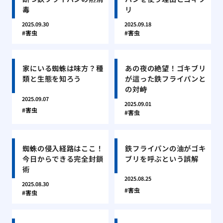
毒
リ
2025.09.30
2025.09.18
害虫
害虫
家にいる蜘蛛は味方？種
あの夜の絶望！ゴキブリ
類と生態を知ろう
が這った鉄フライパンと
の対峙
2025.09.07
2025.09.01
害虫
害虫
蜘蛛の侵入経路はここ！
鉄フライパンの油がゴキ
今日からできる完全封鎖
ブリを呼ぶという誤解
術
2025.08.25
2025.08.30
害虫
害虫