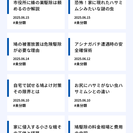
市役所に蜂の巣駆除は頼
恐怖！家に現れたハサミ
めるのか解説
ムシみたいな謎の虫
2025.06.15
2025.06.15
未分類
未分類
鳩の被害放置は危険駆除
アシナガバチ遭遇時の安
が必要な理由
全確保術
2025.06.14
2025.06.12
未分類
未分類
自宅で試せる鳩よけ対策
お尻にハサミがない虫ハ
その限界とは
サミムシとの違い
2025.06.10
2025.06.10
未分類
未分類
家に侵入する小さな蛾そ
鳩駆除の料金相場と費用
の正体と経路
の内訳