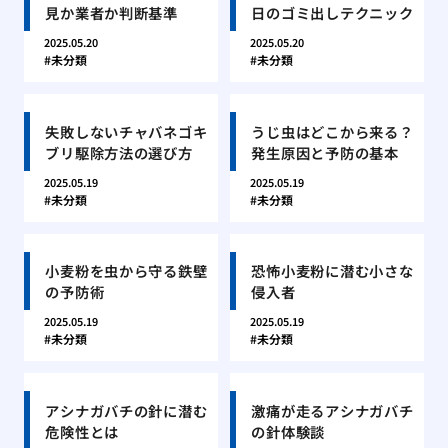
見か業者か判断基準
日のゴミ出しテクニック
2025.05.20
2025.05.20
未分類
未分類
失敗しないチャバネゴキ
うじ虫はどこから来る？
ブリ駆除方法の選び方
発生原因と予防の基本
2025.05.19
2025.05.19
未分類
未分類
小麦粉を虫から守る鉄壁
恐怖小麦粉に潜む小さな
の予防術
侵入者
2025.05.19
2025.05.19
未分類
未分類
アシナガバチの針に潜む
激痛が走るアシナガバチ
危険性とは
の針体験談