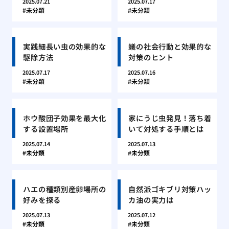
2025.07.21
2025.07.17
未分類
未分類
実践細長い虫の効果的な
蟻の社会行動と効果的な
駆除方法
対策のヒント
2025.07.17
2025.07.16
未分類
未分類
ホウ酸団子効果を最大化
家にうじ虫発見！落ち着
する設置場所
いて対処する手順とは
2025.07.14
2025.07.13
未分類
未分類
ハエの種類別産卵場所の
自然派ゴキブリ対策ハッ
好みを探る
カ油の実力は
2025.07.13
2025.07.12
未分類
未分類