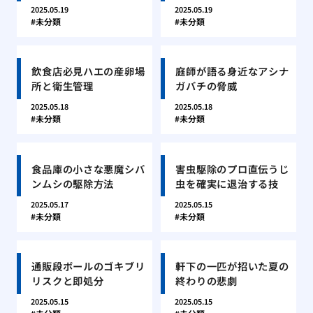
2025.05.19
2025.05.19
未分類
未分類
飲食店必見ハエの産卵場
庭師が語る身近なアシナ
所と衛生管理
ガバチの脅威
2025.05.18
2025.05.18
未分類
未分類
食品庫の小さな悪魔シバ
害虫駆除のプロ直伝うじ
ンムシの駆除方法
虫を確実に退治する技
2025.05.17
2025.05.15
未分類
未分類
通販段ボールのゴキブリ
軒下の一匹が招いた夏の
リスクと即処分
終わりの悲劇
2025.05.15
2025.05.15