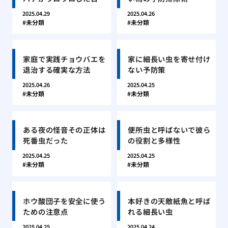
2025.04.29
2025.04.26
未分類
未分類
家庭で実践チョウバエを
家に細長い虫を寄せ付け
退治する確実な方法
ない予防策
2025.04.26
2025.04.25
未分類
未分類
ある夜の怪音その正体は
便所虫と呼ばないで彼ら
死番虫だった
の役割と多様性
2025.04.25
2025.04.25
未分類
未分類
ホウ酸団子を安全に使う
本好きの天敵紙魚と呼ば
ための注意点
れる細長い虫
2025.04.25
2025.04.24