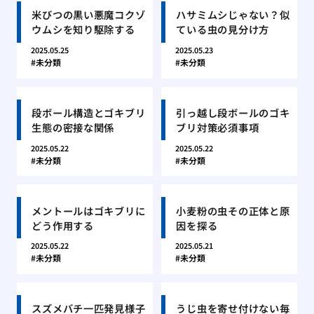
米びつの黒い悪魔コクゾ
ハサミムシじゃない？似
ウムシを知り駆除する
ている虫の見分け方
2025.05.25
2025.05.23
未分類
未分類
段ボール構造とゴキブリ
引っ越し段ボールのゴキ
生態の密接な関係
ブリ対策必須事項
2025.05.22
2025.05.22
未分類
未分類
メントールはゴキブリに
小麦粉の虫その正体と原
どう作用する
因を探る
2025.05.22
2025.05.21
未分類
未分類
スズメバチ一匹発見様子
うじ虫を寄せ付けない毎