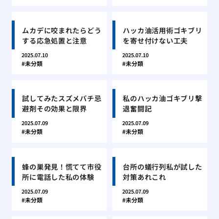
ムカデに咬まれたらどう
ハッカ油活用術ゴキブリ
する応急処置と注意
を寄せ付けない工夫
2025.07.10
2025.07.10
未分類
未分類
試してみたスズメバチ忌
私のハッカ油ゴキブリ撃
避剤その効果と限界
退奮闘記
2025.07.09
2025.07.09
未分類
未分類
蜂の巣発見！慌てて市役
台所の蟻行列私が試した
所に電話した私の体験
対策あれこれ
2025.07.09
2025.07.09
未分類
未分類