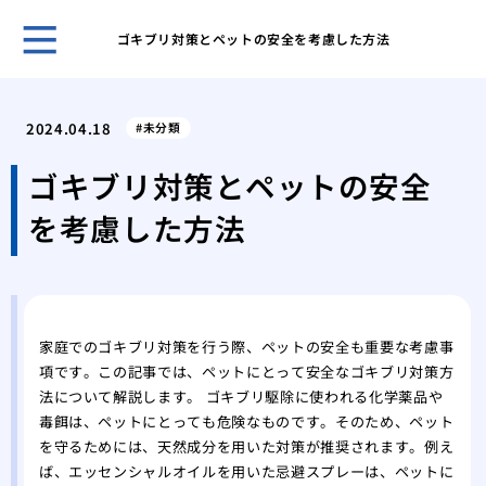
ゴキブリ対策とペットの安全を考慮した方法
クマ
策を
2024.04.18
未分類
アシ
系へ
ゴキブリ対策とペットの安全
クマ
を考慮した方法
クマ
を理
ゴキ
のコ
スズ
家庭でのゴキブリ対策を行う際、ペットの安全も重要な考慮事
る方
項です。この記事では、ペットにとって安全なゴキブリ対策方
スズ
法について解説します。 ゴキブリ駆除に使われる化学薬品や
スズ
毒餌は、ペットにとっても危険なものです。そのため、ペット
の生
を守るためには、天然成分を用いた対策が推奨されます。例え
ミツ
ば、エッセンシャルオイルを用いた忌避スプレーは、ペットに