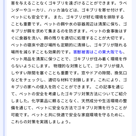
駆除
害を与えることなくゴキブリを遠ざけることができます。ラベ
ンダーやユーカリ、ハッカ油などは、ゴキブリを寄せ付けず、
ミツ
ペットにも安全です。 また、ゴキブリが好む環境を排除する
要性
ことも重要です。ペットの餌や水の容器周辺は清潔に保ち、ゴ
キブリが餌を求めて集まるのを防ぎます。ペットの食事後はす
ぐに食器を洗い、餌の残りを適切に処理することが大切です。
ペットの寝床や遊び場所も定期的に清掃し、ゴキブリが隠れる
場所を減らすことも効果的です。
害獣被害はこの東大阪でも
、
ペット用品を清潔に保つことで、ゴキブリが住み着く環境を作
らないようにします。 物理的な対策として、ゴキブリが侵入
しやすい隙間を塞ぐことも重要です。窓やドアの隙間、換気口
などをチェックし、適切な材料で封鎖します。これにより、ゴ
キブリの家への侵入を防ぐことができます。 この記事を通じ
て、ペットの安全を考慮したゴキブリ対策方法についてご紹介
しました。化学薬品に頼ることなく、天然成分や生活環境の整
備を通じて、ペットに安全な方法でゴキブリ対策を行うことが
可能です。ペットと共に快適で安全な家庭環境を守るために、
これらの対策を実践しましょう。