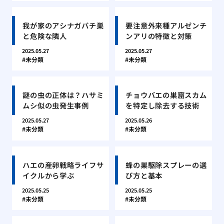
我が家のアシナガバチ巣
要注意外来種アルゼンチ
と危険な隣人
ンアリの特徴と対策
2025.05.27
2025.05.27
未分類
未分類
謎の虫の正体は？ハサミ
チョウバエの巣窟スカム
ムシ似の虫発生事例
を特定し除去する技術
2025.05.27
2025.05.26
未分類
未分類
ハエの産卵戦略ライフサ
蜂の巣駆除スプレーの選
イクルから学ぶ
び方と基本
2025.05.25
2025.05.25
未分類
未分類