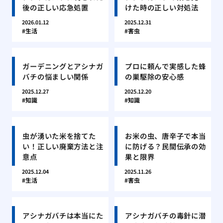
後の正しい応急処置
けた時の正しい対処法
2026.01.12
2025.12.31
生活
害虫
ガーデニングとアシナガ
プロに頼んで実感した蜂
バチの悩ましい関係
の巣駆除の安心感
2025.12.27
2025.12.20
知識
知識
虫が湧いた米を捨てた
お米の虫、唐辛子で本当
い！正しい廃棄方法と注
に防げる？民間伝承の効
意点
果と限界
2025.12.04
2025.11.26
生活
害虫
アシナガバチは本当にた
アシナガバチの毒針に潜