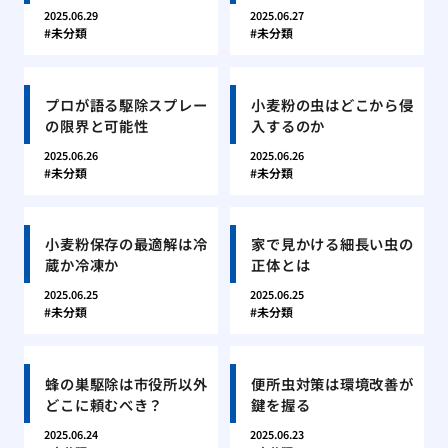
2025.06.29
2025.06.27
未分類
未分類
プロが語る駆除スプレー
小麦粉の虫はどこから侵
の限界と可能性
入するのか
2025.06.26
2025.06.26
未分類
未分類
小麦粉保存の最適解は冷
家で見かける細長い虫の
蔵か冷凍か
正体とは
2025.06.25
2025.06.25
未分類
未分類
蜂の巣駆除は市役所以外
便所虫対策は環境改善が
どこに頼むべき？
鍵を握る
2025.06.24
2025.06.23