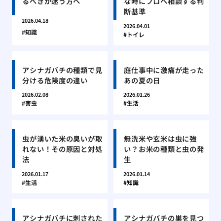
るべきか迷う方へ
な時にプロへ相談する判
断基準
2026.04.18
2026.04.01
知識
トイレ
アシナガバチの種類で見
庭仕事中に激痛が走った
分ける危険度の違い
あの夏の日
2026.02.08
2026.01.26
害虫
生活
虫が湧いた米の臭いが取
無洗米や玄米は虫に強
れない！その原因と対処
い？お米の種類と虫の発
法
生
2026.01.17
2026.01.14
生活
知識
アシナガバチに刺された
アシナガバチの巣を見つ