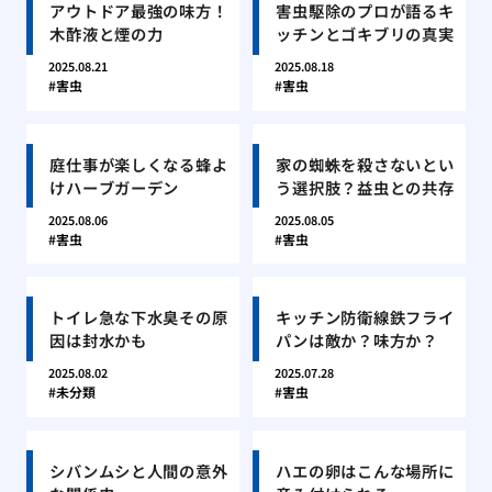
アウトドア最強の味方！
害虫駆除のプロが語るキ
木酢液と煙の力
ッチンとゴキブリの真実
2025.08.21
2025.08.18
害虫
害虫
庭仕事が楽しくなる蜂よ
家の蜘蛛を殺さないとい
けハーブガーデン
う選択肢？益虫との共存
2025.08.06
2025.08.05
害虫
害虫
トイレ急な下水臭その原
キッチン防衛線鉄フライ
因は封水かも
パンは敵か？味方か？
2025.08.02
2025.07.28
未分類
害虫
シバンムシと人間の意外
ハエの卵はこんな場所に