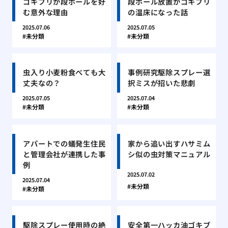
ゴキブリが段ボールを好
段ボール放置がゴキブリ
む意外な理由
の温床になった話
2025.07.06
2025.07.05
未分類
未分類
虫入り小麦粉食べても大
事例研究駆除スプレー選
丈夫なの？
択ミスが招いた悲劇
2025.07.05
2025.07.04
未分類
未分類
アパートでの蟻発生住民
家から追い出すハサミム
と管理会社が連携した事
シ似の虫対策マニュアル
例
2025.07.02
2025.07.04
未分類
未分類
駆除スプレー使用時の絶
安全第一ハッカ油ゴキブ