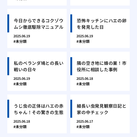
今日からできるコクゾウ
恐怖キッチンにハエの卵
ムシ徹底駆除マニュアル
を発見した日
2025.06.19
2025.06.19
未分類
未分類
私のベランダ鳩との長い
隣の空き地に蜂の巣！市
戦いの日々
役所に相談した事例
2025.06.19
2025.06.18
未分類
未分類
うじ虫の正体はハエの赤
細長い虫発見観察日記と
ちゃん！その驚きの生態
家の中チェック
2025.06.18
2025.06.17
未分類
未分類