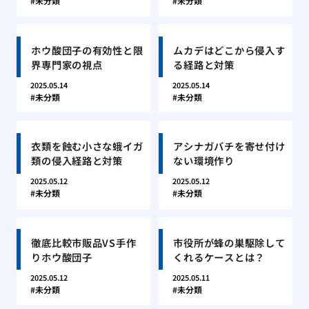
未分類
未分類
ホウ酸団子の有効性と限
ムカデはどこから侵入す
界専門家の視点
る経路と対策
2025.05.14
2025.05.14
未分類
未分類
衣類を蝕む小さな蛾イガ
アシナガバチを寄せ付け
類の侵入経路と対策
ない環境作り
2025.05.12
2025.05.12
未分類
未分類
徹底比較市販品VS手作
市役所が蜂の巣駆除して
りホウ酸団子
くれるケースとは？
2025.05.12
2025.05.11
未分類
未分類