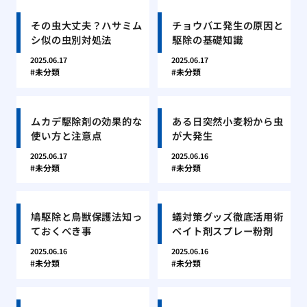
その虫大丈夫？ハサミム
チョウバエ発生の原因と
シ似の虫別対処法
駆除の基礎知識
2025.06.17
2025.06.17
未分類
未分類
ムカデ駆除剤の効果的な
ある日突然小麦粉から虫
使い方と注意点
が大発生
2025.06.17
2025.06.16
未分類
未分類
鳩駆除と鳥獣保護法知っ
蟻対策グッズ徹底活用術
ておくべき事
ベイト剤スプレー粉剤
2025.06.16
2025.06.16
未分類
未分類