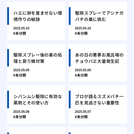
ハエに卵を産ませない環
駆除スプレーでアシナガ
境作りの秘訣
バチの巣に挑む
2025.05.10
2025.05.10
未分類
未分類
駆除スプレー後の巣の処
あの日の悪夢お風呂場の
理と戻り蜂対策
チョウバエ大量発生記
2025.05.09
2025.05.09
未分類
未分類
シバンムシ駆除に有効な
プロが語るスズメバチ一
薬剤とその使い方
匹を見逃さない重要性
2025.05.08
2025.05.07
未分類
未分類