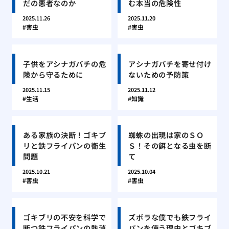
だの悪者なのか
む本当の危険性
2025.11.26
2025.11.20
害虫
害虫
子供をアシナガバチの危
アシナガバチを寄せ付け
険から守るために
ないための予防策
2025.11.15
2025.11.12
生活
知識
ある家族の決断！ゴキブ
蜘蛛の出現は家のＳＯ
リと鉄フライパンの衛生
Ｓ！その餌となる虫を断
問題
て
2025.10.21
2025.10.04
害虫
害虫
ゴキブリの不安を科学で
ズボラな僕でも鉄フライ
断つ鉄フライパンの熱消
パンを使う理由とゴキブ