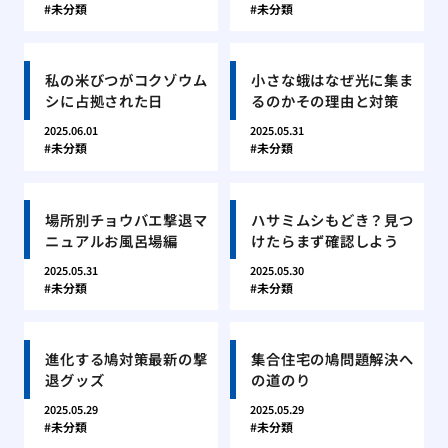
未分類
未分類
私の米びつがコクゾウム
小さな蛾はなぜ光に集ま
シに占拠された日
るのかその理由と対策
2025.06.01
2025.05.31
未分類
未分類
場所別チョウバエ撃退マ
ハサミムシもどき？見つ
ニュアルお風呂場編
けたらまず確認しよう
2025.05.31
2025.05.30
未分類
未分類
進化する鳩対策最新の撃
集合住宅の鳩問題解決へ
退グッズ
の道のり
2025.05.29
2025.05.29
未分類
未分類