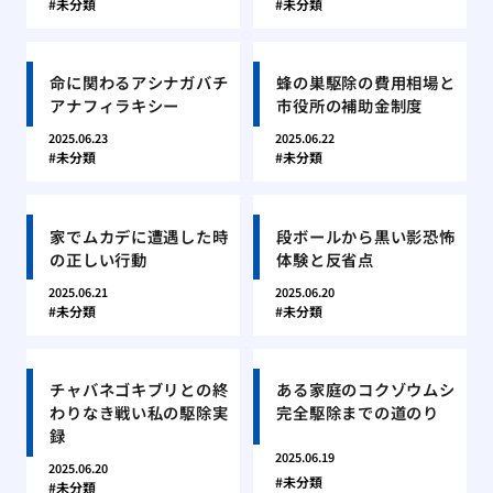
未分類
未分類
命に関わるアシナガバチ
蜂の巣駆除の費用相場と
アナフィラキシー
市役所の補助金制度
2025.06.23
2025.06.22
未分類
未分類
家でムカデに遭遇した時
段ボールから黒い影恐怖
の正しい行動
体験と反省点
2025.06.21
2025.06.20
未分類
未分類
チャバネゴキブリとの終
ある家庭のコクゾウムシ
わりなき戦い私の駆除実
完全駆除までの道のり
録
2025.06.19
2025.06.20
未分類
未分類