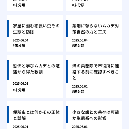
未分類
未分類
家屋に潜む細長い虫その
薬剤に頼らないムカデ対
生態と防除
策自然の力と工夫
2025.06.04
2025.06.04
未分類
未分類
恐怖と学びムカデとの遭
蜂の巣駆除で市役所に連
遇から得た教訓
絡する前に確認すべきこ
と
2025.06.03
2025.06.02
未分類
未分類
便所虫とは何かその正体
小さな蛾との共存は可能
と誤解
か生態系への影響
2025.06.01
2025.06.01