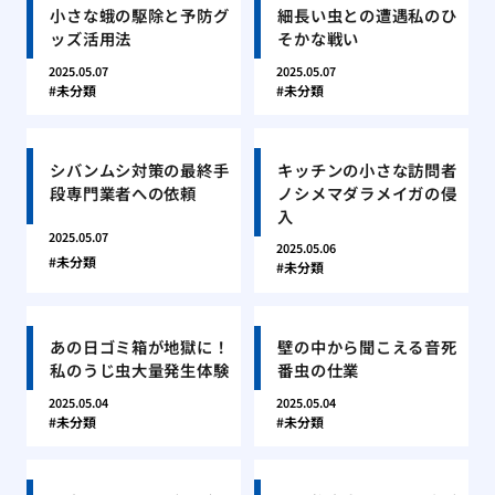
小さな蛾の駆除と予防グ
細長い虫との遭遇私のひ
ッズ活用法
そかな戦い
2025.05.07
2025.05.07
未分類
未分類
シバンムシ対策の最終手
キッチンの小さな訪問者
段専門業者への依頼
ノシメマダラメイガの侵
入
2025.05.07
2025.05.06
未分類
未分類
あの日ゴミ箱が地獄に！
壁の中から聞こえる音死
私のうじ虫大量発生体験
番虫の仕業
2025.05.04
2025.05.04
未分類
未分類