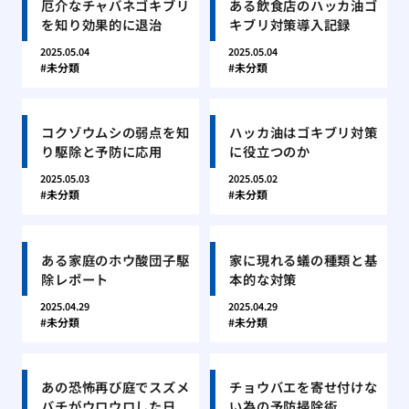
厄介なチャバネゴキブリ
ある飲食店のハッカ油ゴ
を知り効果的に退治
キブリ対策導入記録
2025.05.04
2025.05.04
未分類
未分類
コクゾウムシの弱点を知
ハッカ油はゴキブリ対策
り駆除と予防に応用
に役立つのか
2025.05.03
2025.05.02
未分類
未分類
ある家庭のホウ酸団子駆
家に現れる蟻の種類と基
除レポート
本的な対策
2025.04.29
2025.04.29
未分類
未分類
あの恐怖再び庭でスズメ
チョウバエを寄せ付けな
バチがウロウロした日
い為の予防掃除術