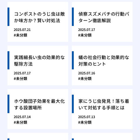
コンポストのうじ虫は敵
偵察スズメバチの行動パ
か味方か？賢い対処法
ターン徹底解説
2025.07.21
2025.07.17
未分類
未分類
実践細長い虫の効果的な
蟻の社会行動と効果的な
駆除方法
対策のヒント
2025.07.17
2025.07.16
未分類
未分類
ホウ酸団子効果を最大化
家にうじ虫発見！落ち着
する設置場所
いて対処する手順とは
2025.07.14
2025.07.13
未分類
未分類