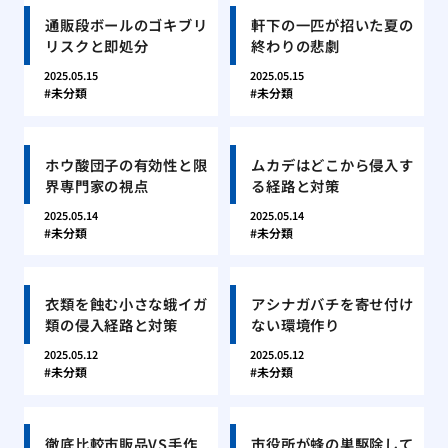
通販段ボールのゴキブリ
軒下の一匹が招いた夏の
リスクと即処分
終わりの悲劇
2025.05.15
2025.05.15
未分類
未分類
ホウ酸団子の有効性と限
ムカデはどこから侵入す
界専門家の視点
る経路と対策
2025.05.14
2025.05.14
未分類
未分類
衣類を蝕む小さな蛾イガ
アシナガバチを寄せ付け
類の侵入経路と対策
ない環境作り
2025.05.12
2025.05.12
未分類
未分類
徹底比較市販品VS手作
市役所が蜂の巣駆除して