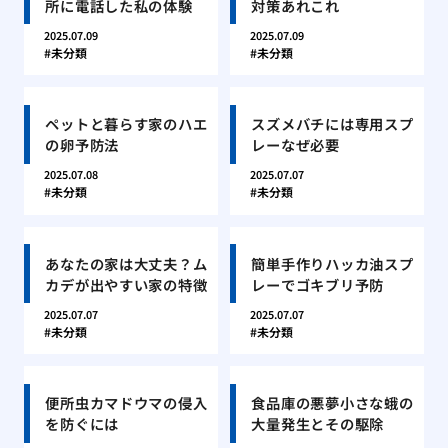
所に電話した私の体験
対策あれこれ
2025.07.09
2025.07.09
未分類
未分類
ペットと暮らす家のハエ
スズメバチには専用スプ
の卵予防法
レーなぜ必要
2025.07.08
2025.07.07
未分類
未分類
あなたの家は大丈夫？ム
簡単手作りハッカ油スプ
カデが出やすい家の特徴
レーでゴキブリ予防
2025.07.07
2025.07.07
未分類
未分類
便所虫カマドウマの侵入
食品庫の悪夢小さな蛾の
を防ぐには
大量発生とその駆除