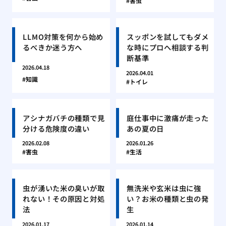
害虫
LLMO対策を何から始め
スッポンを試してもダメ
るべきか迷う方へ
な時にプロへ相談する判
断基準
2026.04.18
2026.04.01
知識
トイレ
アシナガバチの種類で見
庭仕事中に激痛が走った
分ける危険度の違い
あの夏の日
2026.02.08
2026.01.26
害虫
生活
虫が湧いた米の臭いが取
無洗米や玄米は虫に強
れない！その原因と対処
い？お米の種類と虫の発
法
生
2026.01.17
2026.01.14