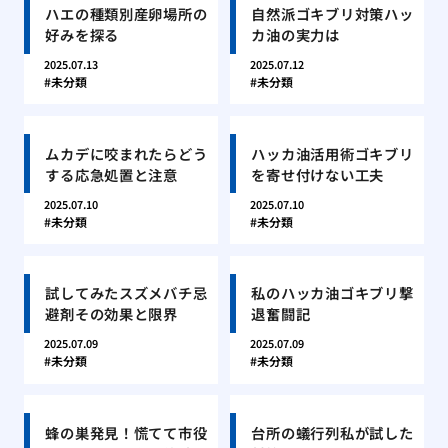
ハエの種類別産卵場所の
自然派ゴキブリ対策ハッ
好みを探る
カ油の実力は
2025.07.13
2025.07.12
未分類
未分類
ムカデに咬まれたらどう
ハッカ油活用術ゴキブリ
する応急処置と注意
を寄せ付けない工夫
2025.07.10
2025.07.10
未分類
未分類
試してみたスズメバチ忌
私のハッカ油ゴキブリ撃
避剤その効果と限界
退奮闘記
2025.07.09
2025.07.09
未分類
未分類
蜂の巣発見！慌てて市役
台所の蟻行列私が試した