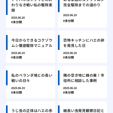
わりなき戦い私の駆除実
完全駆除までの道のり
録
2025.06.19
2025.06.20
未分類
未分類
今日からできるコクゾウ
恐怖キッチンにハエの卵
ムシ徹底駆除マニュアル
を発見した日
2025.06.19
2025.06.19
未分類
未分類
私のベランダ鳩との長い
隣の空き地に蜂の巣！市
戦いの日々
役所に相談した事例
2025.06.19
2025.06.18
未分類
未分類
うじ虫の正体はハエの赤
細長い虫発見観察日記と