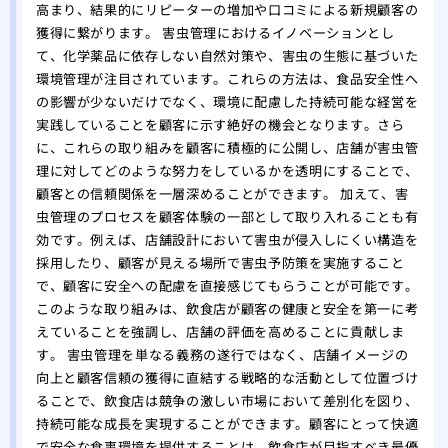
駆除
高まり、結果的にリピーターの増加や口コミによる新規顧客の
獲得に繋がります。 害虫管理におけるイノベーションとし
ミツ
て、化学薬品に依存しない自然対策や、害虫の生態に基づいた
要性
環境管理が注目されています。これらの方法は、食品安全性へ
の影響が少ないだけでなく、環境に配慮した持続可能な経営を
実践していることを顧客に示す絶好の機会となります。さら
に、これらの取り組みを顧客に積極的に公開し、店舗が害虫管
理に対してどのような努力をしているかを透明にすることで、
顧客との信頼関係を一層深めることができます。 加えて、害
虫管理のプロセスを顧客体験の一部として取り入れることも有
効です。例えば、店舗設計において害虫が侵入しにくい構造を
採用したり、顧客が見える場所で害虫予防策を実施すること
で、顧客に安全への配慮を直接感じてもらうことが可能です。
このような取り組みは、飲食店が顧客の健康と安全を第一に考
えていることを強調し、店舗の評価を高めることに貢献しま
す。 害虫管理を単なる義務の遂行ではなく、店舗イメージの
向上と顧客信頼の獲得に直結する戦略的な活動として位置づけ
ることで、飲食店は競争の激しい市場において差別化を図り、
持続可能な成長を実現することができます。顧客にとって快適
で安全な食事環境を提供することは、飲食店が目指すべき最優