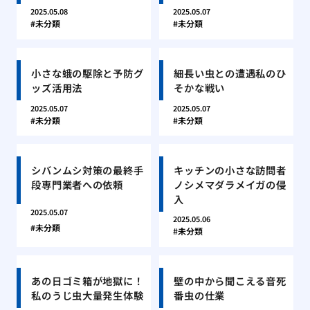
2025.05.08
2025.05.07
未分類
未分類
小さな蛾の駆除と予防グ
細長い虫との遭遇私のひ
ッズ活用法
そかな戦い
2025.05.07
2025.05.07
未分類
未分類
シバンムシ対策の最終手
キッチンの小さな訪問者
段専門業者への依頼
ノシメマダラメイガの侵
入
2025.05.07
2025.05.06
未分類
未分類
あの日ゴミ箱が地獄に！
壁の中から聞こえる音死
私のうじ虫大量発生体験
番虫の仕業