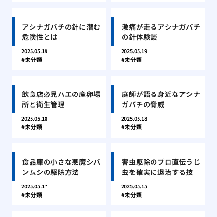
アシナガバチの針に潜む
激痛が走るアシナガバチ
危険性とは
の針体験談
2025.05.19
2025.05.19
未分類
未分類
飲食店必見ハエの産卵場
庭師が語る身近なアシナ
所と衛生管理
ガバチの脅威
2025.05.18
2025.05.18
未分類
未分類
食品庫の小さな悪魔シバ
害虫駆除のプロ直伝うじ
ンムシの駆除方法
虫を確実に退治する技
2025.05.17
2025.05.15
未分類
未分類