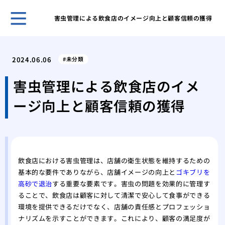
害虫管理による飲食店のイメージ向上と顧客信頼の獲得
クマ
策を
2024.06.06
未分類
アシ
系へ
害虫管理による飲食店のイメ
クマ
ージ向上と顧客信頼の獲得
クマ
を理
ゴキ
のコ
スズ
飲食店における害虫管理は、店舗の衛生状態を維持するための
る方
基本的な要件でありながら、店舗イメージの向上と
ゴキブリを
スズ
高砂で退治
する重要な要素です。害虫の問題を効果的に管理す
スズ
ることで、飲食店は顧客に対して清潔で安心して食事ができる
の生
環境を提供できるだけでなく、店舗の責任感とプロフェッショ
ミツ
ナリズムを示すことができます。これにより、顧客の満足度が