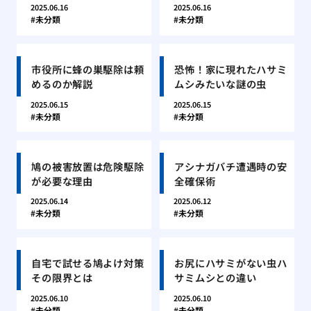
2025.06.16
2025.06.16
未分類
未分類
市役所に蜂の巣駆除は頼
恐怖！家に現れたハサミ
めるのか解説
ムシみたいな謎の虫
2025.06.15
2025.06.15
未分類
未分類
鳩の被害放置は危険駆除
アシナガバチ遭遇時の安
が必要な理由
全確保術
2025.06.14
2025.06.12
未分類
未分類
自宅で試せる鳩よけ対策
お尻にハサミがない虫ハ
その限界とは
サミムシとの違い
2025.06.10
2025.06.10
未分類
未分類