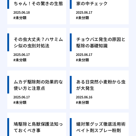
ちゃん！その驚きの生態
家の中チェック
2025.06.18
2025.06.17
未分類
未分類
その虫大丈夫？ハサミム
チョウバエ発生の原因と
シ似の虫別対処法
駆除の基礎知識
2025.06.17
2025.06.17
未分類
未分類
ムカデ駆除剤の効果的な
ある日突然小麦粉から虫
使い方と注意点
が大発生
2025.06.17
2025.06.16
未分類
未分類
鳩駆除と鳥獣保護法知っ
蟻対策グッズ徹底活用術
ておくべき事
ベイト剤スプレー粉剤