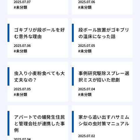
2025.07.07
2025.07.06
未分類
未分類
ゴキブリが段ボールを好
段ボール放置がゴキブリ
む意外な理由
の温床になった話
2025.07.06
2025.07.05
未分類
未分類
虫入り小麦粉食べても大
事例研究駆除スプレー選
丈夫なの？
択ミスが招いた悲劇
2025.07.05
2025.07.04
未分類
未分類
アパートでの蟻発生住民
家から追い出すハサミム
と管理会社が連携した事
シ似の虫対策マニュアル
例
2025.07.02
2025.07.04