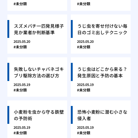
未分類
未分類
スズメバチ一匹発見様子
うじ虫を寄せ付けない毎
見か業者か判断基準
日のゴミ出しテクニック
2025.05.20
2025.05.20
未分類
未分類
失敗しないチャバネゴキ
うじ虫はどこから来る？
ブリ駆除方法の選び方
発生原因と予防の基本
2025.05.19
2025.05.19
未分類
未分類
小麦粉を虫から守る鉄壁
恐怖小麦粉に潜む小さな
の予防術
侵入者
2025.05.19
2025.05.19
未分類
未分類