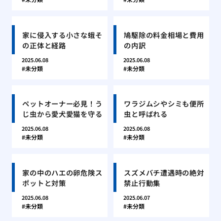
家に侵入する小さな蛾そ
鳩駆除の料金相場と費用
の正体と経路
の内訳
2025.06.08
2025.06.08
未分類
未分類
ペットオーナー必見！う
ワラジムシやシミも便所
じ虫から愛犬愛猫を守る
虫と呼ばれる
2025.06.08
2025.06.08
未分類
未分類
家の中のハエの卵危険ス
スズメバチ遭遇時の絶対
ポットと対策
禁止行動集
2025.06.08
2025.06.07
未分類
未分類