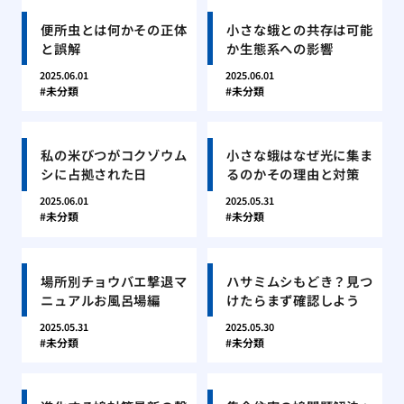
便所虫とは何かその正体
小さな蛾との共存は可能
と誤解
か生態系への影響
2025.06.01
2025.06.01
未分類
未分類
私の米びつがコクゾウム
小さな蛾はなぜ光に集ま
シに占拠された日
るのかその理由と対策
2025.06.01
2025.05.31
未分類
未分類
場所別チョウバエ撃退マ
ハサミムシもどき？見つ
ニュアルお風呂場編
けたらまず確認しよう
2025.05.31
2025.05.30
未分類
未分類