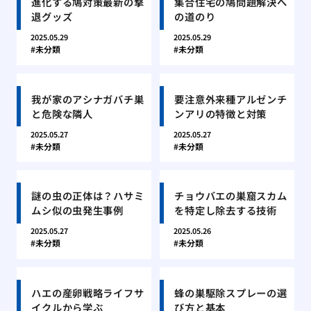
進化する鳩対策最新の撃
集合住宅の鳩問題解決へ
退グッズ
の道のり
2025.05.29
2025.05.29
未分類
未分類
我が家のアシナガバチ巣
要注意外来種アルゼンチ
と危険な隣人
ンアリの特徴と対策
2025.05.27
2025.05.27
未分類
未分類
謎の虫の正体は？ハサミ
チョウバエの巣窟スカム
ムシ似の虫発生事例
を特定し除去する技術
2025.05.27
2025.05.26
未分類
未分類
ハエの産卵戦略ライフサ
蜂の巣駆除スプレーの選
イクルから学ぶ
び方と基本