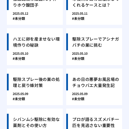
りホウ酸団子
くれるケースとは？
2025.05.12
2025.05.11
未分類
未分類
ハエに卵を産ませない環
駆除スプレーでアシナガ
境作りの秘訣
バチの巣に挑む
2025.05.10
2025.05.10
未分類
未分類
駆除スプレー後の巣の処
あの日の悪夢お風呂場の
理と戻り蜂対策
チョウバエ大量発生記
2025.05.09
2025.05.09
未分類
未分類
シバンムシ駆除に有効な
プロが語るスズメバチ一
薬剤とその使い方
匹を見逃さない重要性