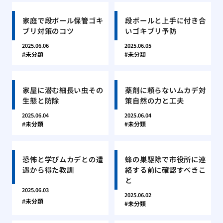
家庭で段ボール保管ゴキ
段ボールと上手に付き合
ブリ対策のコツ
いゴキブリ予防
2025.06.06
2025.06.05
未分類
未分類
家屋に潜む細長い虫その
薬剤に頼らないムカデ対
生態と防除
策自然の力と工夫
2025.06.04
2025.06.04
未分類
未分類
恐怖と学びムカデとの遭
蜂の巣駆除で市役所に連
遇から得た教訓
絡する前に確認すべきこ
と
2025.06.03
2025.06.02
未分類
未分類