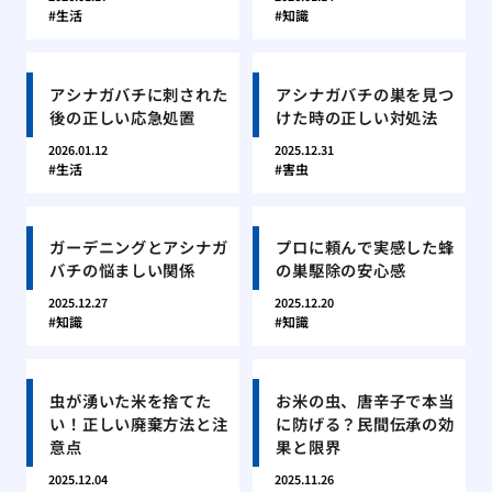
生活
知識
アシナガバチに刺された
アシナガバチの巣を見つ
後の正しい応急処置
けた時の正しい対処法
2026.01.12
2025.12.31
生活
害虫
ガーデニングとアシナガ
プロに頼んで実感した蜂
バチの悩ましい関係
の巣駆除の安心感
2025.12.27
2025.12.20
知識
知識
虫が湧いた米を捨てた
お米の虫、唐辛子で本当
い！正しい廃棄方法と注
に防げる？民間伝承の効
意点
果と限界
2025.12.04
2025.11.26