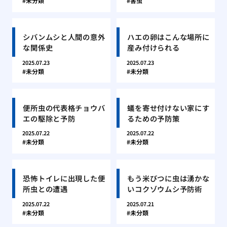
未分類
害虫
シバンムシと人間の意外
ハエの卵はこんな場所に
な関係史
産み付けられる
2025.07.23
2025.07.23
未分類
未分類
便所虫の代表格チョウバ
蟻を寄せ付けない家にす
エの駆除と予防
るための予防策
2025.07.22
2025.07.22
未分類
未分類
恐怖トイレに出現した便
もう米びつに虫は湧かな
所虫との遭遇
いコクゾウムシ予防術
2025.07.22
2025.07.21
未分類
未分類