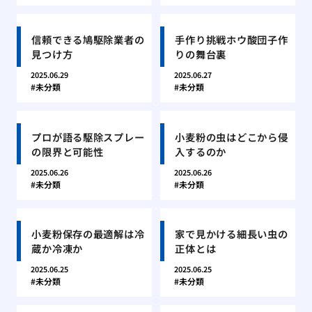
信頼できる鳩駆除業者の
手作り挑戦ホウ酸団子作
見つけ方
りの舞台裏
2025.06.29
2025.06.27
未分類
未分類
プロが語る駆除スプレー
小麦粉の虫はどこから侵
の限界と可能性
入するのか
2025.06.26
2025.06.26
未分類
未分類
小麦粉保存の最適解は冷
家で見かける細長い虫の
蔵か冷凍か
正体とは
2025.06.25
2025.06.25
未分類
未分類