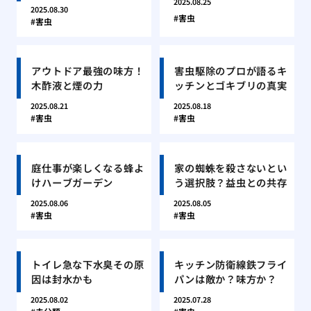
2025.08.25
2025.08.30
害虫
害虫
アウトドア最強の味方！
害虫駆除のプロが語るキ
木酢液と煙の力
ッチンとゴキブリの真実
2025.08.21
2025.08.18
害虫
害虫
庭仕事が楽しくなる蜂よ
家の蜘蛛を殺さないとい
けハーブガーデン
う選択肢？益虫との共存
2025.08.06
2025.08.05
害虫
害虫
トイレ急な下水臭その原
キッチン防衛線鉄フライ
因は封水かも
パンは敵か？味方か？
2025.08.02
2025.07.28