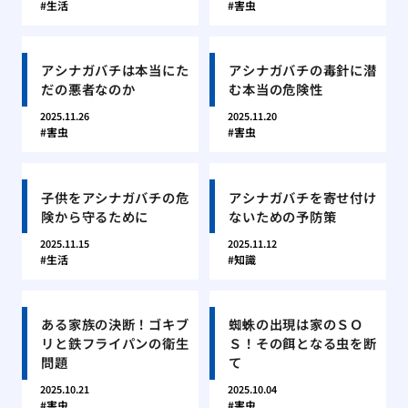
生活
害虫
アシナガバチは本当にた
アシナガバチの毒針に潜
だの悪者なのか
む本当の危険性
2025.11.26
2025.11.20
害虫
害虫
子供をアシナガバチの危
アシナガバチを寄せ付け
険から守るために
ないための予防策
2025.11.15
2025.11.12
生活
知識
ある家族の決断！ゴキブ
蜘蛛の出現は家のＳＯ
リと鉄フライパンの衛生
Ｓ！その餌となる虫を断
問題
て
2025.10.21
2025.10.04
害虫
害虫