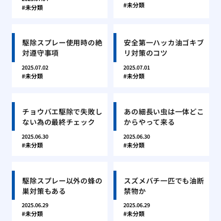
未分類
未分類
駆除スプレー使用時の絶
安全第一ハッカ油ゴキブ
対遵守事項
リ対策のコツ
2025.07.02
2025.07.01
未分類
未分類
チョウバエ駆除で失敗し
あの細長い虫は一体どこ
ない為の最終チェック
からやって来る
2025.06.30
2025.06.30
未分類
未分類
駆除スプレー以外の蜂の
スズメバチ一匹でも油断
巣対策もある
禁物か
2025.06.29
2025.06.29
未分類
未分類