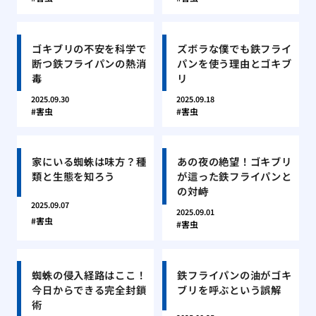
ゴキブリの不安を科学で
ズボラな僕でも鉄フライ
断つ鉄フライパンの熱消
パンを使う理由とゴキブ
毒
リ
2025.09.30
2025.09.18
害虫
害虫
家にいる蜘蛛は味方？種
あの夜の絶望！ゴキブリ
類と生態を知ろう
が這った鉄フライパンと
の対峙
2025.09.07
2025.09.01
害虫
害虫
蜘蛛の侵入経路はここ！
鉄フライパンの油がゴキ
今日からできる完全封鎖
ブリを呼ぶという誤解
術