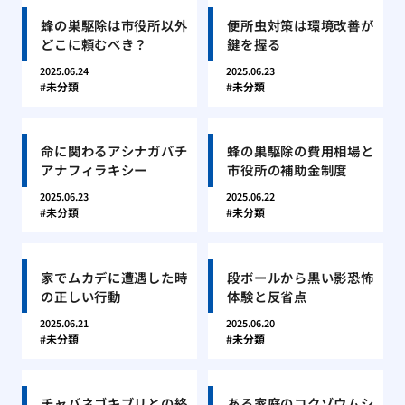
蜂の巣駆除は市役所以外
便所虫対策は環境改善が
どこに頼むべき？
鍵を握る
2025.06.24
2025.06.23
未分類
未分類
命に関わるアシナガバチ
蜂の巣駆除の費用相場と
アナフィラキシー
市役所の補助金制度
2025.06.23
2025.06.22
未分類
未分類
家でムカデに遭遇した時
段ボールから黒い影恐怖
の正しい行動
体験と反省点
2025.06.21
2025.06.20
未分類
未分類
チャバネゴキブリとの終
ある家庭のコクゾウムシ