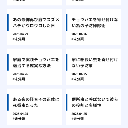
あの恐怖再び庭でスズメ
チョウバエを寄せ付けな
バチがウロウロした日
い為の予防掃除術
2025.04.29
2025.04.26
未分類
未分類
家庭で実践チョウバエを
家に細長い虫を寄せ付け
退治する確実な方法
ない予防策
2025.04.26
2025.04.25
未分類
未分類
ある夜の怪音その正体は
便所虫と呼ばないで彼ら
死番虫だった
の役割と多様性
2025.04.25
2025.04.25
未分類
未分類