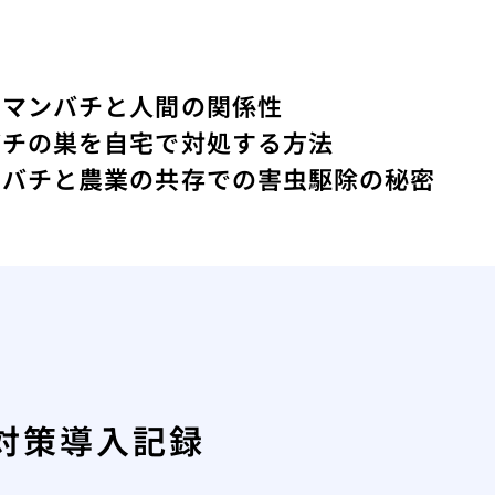
クマンバチと人間の関係性
バチの巣を自宅で対処する方法
ツバチと農業の共存での害虫駆除の秘密
対策導入記録