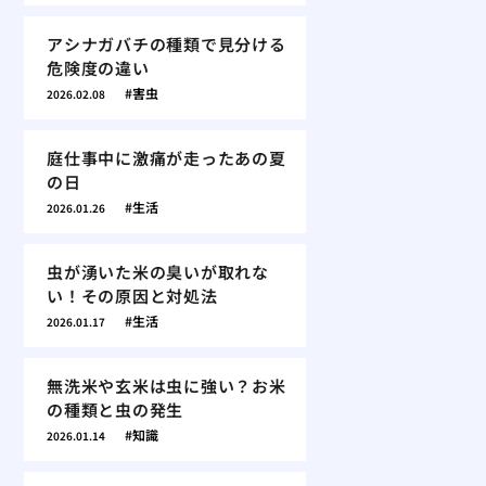
アシナガバチの種類で見分ける
危険度の違い
害虫
2026.02.08
庭仕事中に激痛が走ったあの夏
の日
生活
2026.01.26
虫が湧いた米の臭いが取れな
い！その原因と対処法
生活
2026.01.17
無洗米や玄米は虫に強い？お米
の種類と虫の発生
知識
2026.01.14