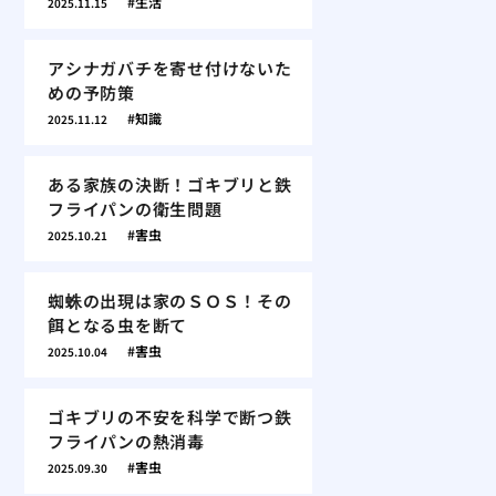
生活
2025.11.15
アシナガバチを寄せ付けないた
めの予防策
知識
2025.11.12
ある家族の決断！ゴキブリと鉄
フライパンの衛生問題
害虫
2025.10.21
蜘蛛の出現は家のＳＯＳ！その
餌となる虫を断て
害虫
2025.10.04
ゴキブリの不安を科学で断つ鉄
フライパンの熱消毒
害虫
2025.09.30