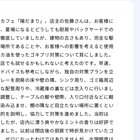
なカフェ「陽だまり」。店主の佐藤さんは、お客様に
が、夏場になるとどうしても厨房やバックヤードでの
ん徹底していましたが、建物の古さもあり、完全な駆
う場所であることや、お客様への影響を考えると使用
ッカ油を使ったゴキブリ対策について耳にしました。
ら店でも試せるかもしれないと考えたのです。早速、
アドバイスも参考にしながら、独自の対策プランを立
プレーを厨房の床や壁の隅、シンク周り、ゴミ箱周辺
うな配管周りや、冷蔵庫の裏などは念入りに行いまし
を調整し、テーブルの脚や壁際、入り口付近などに軽
滴染み込ませ、棚の隅など目立たない場所に置くとい
目的を説明し、協力して対策を進めました。当初は
ましたが、店内に漂う爽やかなミントの香りは好評で
れました。以前は閉店後の厨房で時折見かけていたゴ
ん、ゼロになったわけではありませんが、出現頻度は