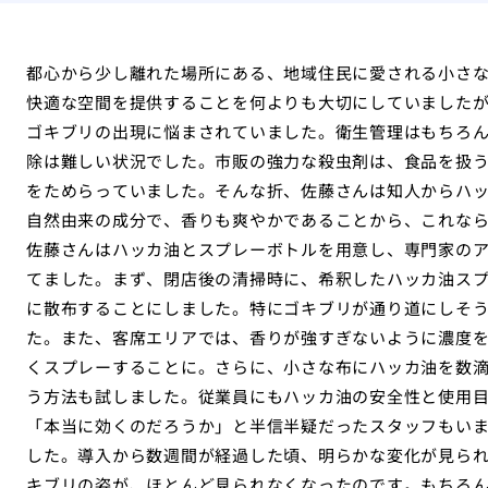
都心から少し離れた場所にある、地域住民に愛される小さ
快適な空間を提供することを何よりも大切にしていました
ゴキブリの出現に悩まされていました。衛生管理はもちろ
除は難しい状況でした。市販の強力な殺虫剤は、食品を扱
をためらっていました。そんな折、佐藤さんは知人からハ
自然由来の成分で、香りも爽やかであることから、これな
佐藤さんはハッカ油とスプレーボトルを用意し、専門家の
てました。まず、閉店後の清掃時に、希釈したハッカ油ス
に散布することにしました。特にゴキブリが通り道にしそ
た。また、客席エリアでは、香りが強すぎないように濃度
くスプレーすることに。さらに、小さな布にハッカ油を数
う方法も試しました。従業員にもハッカ油の安全性と使用
「本当に効くのだろうか」と半信半疑だったスタッフもい
した。導入から数週間が経過した頃、明らかな変化が見ら
キブリの姿が、ほとんど見られなくなったのです。もちろ