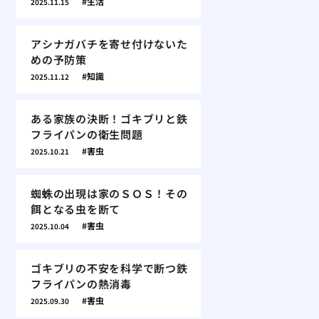
生活
2025.11.15
アシナガバチを寄せ付けないた
めの予防策
知識
2025.11.12
ある家族の決断！ゴキブリと鉄
フライパンの衛生問題
害虫
2025.10.21
蜘蛛の出現は家のＳＯＳ！その
餌となる虫を断て
害虫
2025.10.04
ゴキブリの不安を科学で断つ鉄
フライパンの熱消毒
害虫
2025.09.30