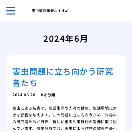
害虫駆除業者おすすめ
クマ
策を
2024年6月
アシ
系へ
クマ
クマ
害虫問題に立ち向かう研究
を理
ゴキ
者たち
のコ
スズ
2024.06.28
未分類
る方
スズ
害虫による被害は、農業生産や人々の健康、生活環境に大
スズ
きな影響を与えます。この問題に立ち向かうため、世界中
の生
の研究者たちが日夜、新しい害虫対策技術の開発に取り組
ミツ
んでいます。農業分野では、害虫による作物の被害を最小