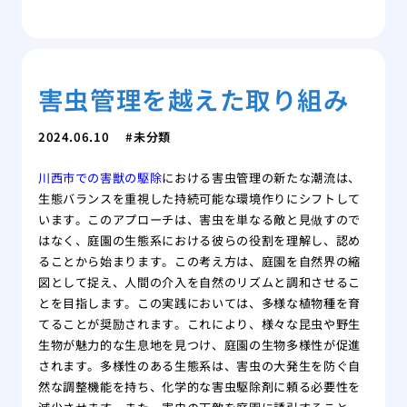
害虫管理を越えた取り組み
2024.06.10
未分類
川西市での害獣の駆除
における害虫管理の新たな潮流は、
生態バランスを重視した持続可能な環境作りにシフトして
います。このアプローチは、害虫を単なる敵と見做すので
はなく、庭園の生態系における彼らの役割を理解し、認め
ることから始まります。この考え方は、庭園を自然界の縮
図として捉え、人間の介入を自然のリズムと調和させるこ
とを目指します。この実践においては、多様な植物種を育
てることが奨励されます。これにより、様々な昆虫や野生
生物が魅力的な生息地を見つけ、庭園の生物多様性が促進
されます。多様性のある生態系は、害虫の大発生を防ぐ自
然な調整機能を持ち、化学的な害虫駆除剤に頼る必要性を