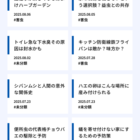
けハーブガーデン
う選択肢？益虫との共存
2025.08.06
2025.08.05
害虫
害虫
トイレ急な下水臭その原
キッチン防衛線鉄フライ
因は封水かも
パンは敵か？味方か？
2025.08.02
2025.07.28
未分類
害虫
シバンムシと人間の意外
ハエの卵はこんな場所に
な関係史
産み付けられる
2025.07.23
2025.07.23
未分類
未分類
便所虫の代表格チョウバ
蟻を寄せ付けない家にす
エの駆除と予防
るための予防策