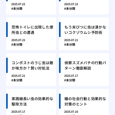
2025.07.22
2025.07.22
未分類
未分類
恐怖トイレに出現した便
もう米びつに虫は湧かな
所虫との遭遇
いコクゾウムシ予防術
2025.07.22
2025.07.21
未分類
未分類
コンポストのうじ虫は敵
偵察スズメバチの行動パ
か味方か？賢い対処法
ターン徹底解説
2025.07.21
2025.07.17
未分類
未分類
実践細長い虫の効果的な
蟻の社会行動と効果的な
駆除方法
対策のヒント
2025.07.17
2025.07.16