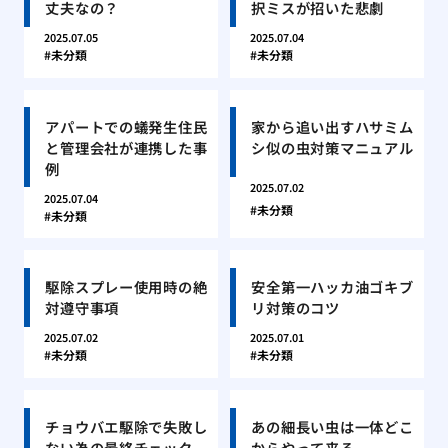
丈夫なの？
択ミスが招いた悲劇
2025.07.05
2025.07.04
未分類
未分類
アパートでの蟻発生住民
家から追い出すハサミム
と管理会社が連携した事
シ似の虫対策マニュアル
例
2025.07.02
2025.07.04
未分類
未分類
駆除スプレー使用時の絶
安全第一ハッカ油ゴキブ
対遵守事項
リ対策のコツ
2025.07.02
2025.07.01
未分類
未分類
チョウバエ駆除で失敗し
あの細長い虫は一体どこ
ない為の最終チェック
からやって来る