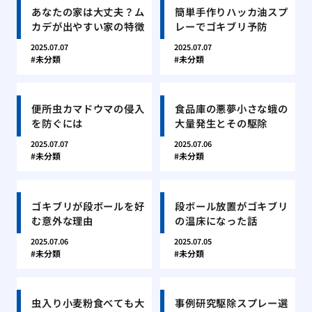
あなたの家は大丈夫？ム
簡単手作りハッカ油スプ
カデが出やすい家の特徴
レーでゴキブリ予防
2025.07.07
2025.07.07
未分類
未分類
便所虫カマドウマの侵入
食品庫の悪夢小さな蛾の
を防ぐには
大量発生とその駆除
2025.07.07
2025.07.06
未分類
未分類
ゴキブリが段ボールを好
段ボール放置がゴキブリ
む意外な理由
の温床になった話
2025.07.06
2025.07.05
未分類
未分類
虫入り小麦粉食べても大
事例研究駆除スプレー選