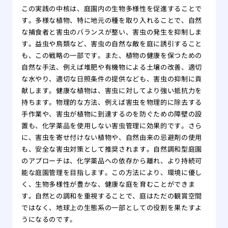
この実践の中核は、庭園内の生物多様性を促進することで
す。多様な植物、特に地元の種を取り入れることで、自然
な捕食者と害虫のバランスが整い、害虫の発生を抑制しま
す。益虫や鳥類など、害虫の自然な敵を庭に誘引すること
も、この戦略の一部です。また、植物の健康を保つための
自然な手法、例えば堆肥や有機物による土壌の改善、適切
な水やり、適切な日照条件の提供なども、害虫の抑制に貢
献します。健康な植物は、害虫に対してより強い抵抗力を
持ちます。物理的な方法、例えば害虫を物理的に除去する
手作業や、害虫が植物に到達するのを防ぐための障壁の設
置も、化学薬品を使用しない害虫管理に効果的です。さら
に、害虫を寄せ付けない植物や、自然由来の忌避剤の使用
も、安全な害虫対策として推奨されます。自然調和型庭園
のアプローチは、化学薬品への依存から離れ、より持続可
能な庭園管理を目指します。この方法により、環境に優し
く、生物多様性が豊かな、健康な庭を育むことができま
す。自然との調和を重視することで、庭はただの観賞空間
ではなく、地球上の生態系の一部としての役割を果たすよ
うになるのです。