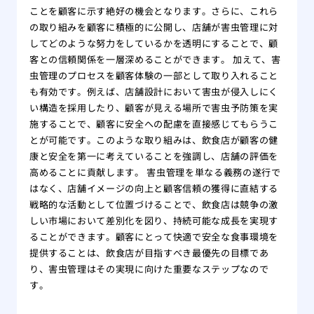
ことを顧客に示す絶好の機会となります。さらに、これら
の取り組みを顧客に積極的に公開し、店舗が害虫管理に対
してどのような努力をしているかを透明にすることで、顧
客との信頼関係を一層深めることができます。 加えて、害
虫管理のプロセスを顧客体験の一部として取り入れること
も有効です。例えば、店舗設計において害虫が侵入しにく
い構造を採用したり、顧客が見える場所で害虫予防策を実
施することで、顧客に安全への配慮を直接感じてもらうこ
とが可能です。このような取り組みは、飲食店が顧客の健
康と安全を第一に考えていることを強調し、店舗の評価を
高めることに貢献します。 害虫管理を単なる義務の遂行で
はなく、店舗イメージの向上と顧客信頼の獲得に直結する
戦略的な活動として位置づけることで、飲食店は競争の激
しい市場において差別化を図り、持続可能な成長を実現す
ることができます。顧客にとって快適で安全な食事環境を
提供することは、飲食店が目指すべき最優先の目標であ
り、害虫管理はその実現に向けた重要なステップなので
す。