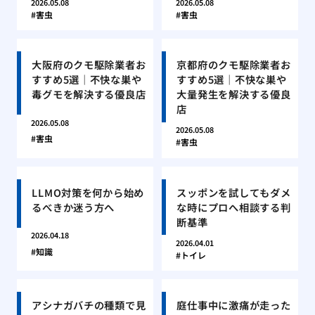
2026.05.08
2026.05.08
害虫
害虫
大阪府のクモ駆除業者お
京都府のクモ駆除業者お
すすめ5選｜不快な巣や
すすめ5選｜不快な巣や
毒グモを解決する優良店
大量発生を解決する優良
店
2026.05.08
2026.05.08
害虫
害虫
LLMO対策を何から始め
スッポンを試してもダメ
るべきか迷う方へ
な時にプロへ相談する判
断基準
2026.04.18
2026.04.01
知識
トイレ
アシナガバチの種類で見
庭仕事中に激痛が走った