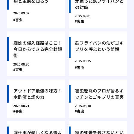
類と生態を知ろう
が這った鉄フライパンと
の対峙
2025.09.07
2025.09.01
害虫
害虫
蜘蛛の侵入経路はここ！
鉄フライパンの油がゴキ
今日からできる完全封鎖
ブリを呼ぶという誤解
術
2025.08.25
2025.08.30
害虫
害虫
アウトドア最強の味方！
害虫駆除のプロが語るキ
木酢液と煙の力
ッチンとゴキブリの真実
2025.08.21
2025.08.18
害虫
害虫
庭仕事が楽しくなる蜂よ
家の蜘蛛を殺さないとい