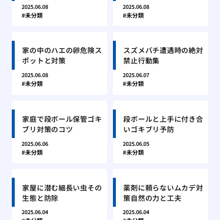
2025.06.08
2025.06.08
未分類
未分類
家の中のハエの卵危険ス
スズメバチ遭遇時の絶対
ポットと対策
禁止行動集
2025.06.08
2025.06.07
未分類
未分類
家庭で段ボール保管ゴキ
段ボールと上手に付き合
ブリ対策のコツ
いゴキブリ予防
2025.06.06
2025.06.05
未分類
未分類
家屋に潜む細長い虫その
薬剤に頼らないムカデ対
生態と防除
策自然の力と工夫
2025.06.04
2025.06.04