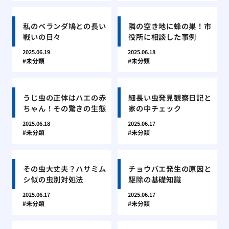
私のベランダ鳩との長い
隣の空き地に蜂の巣！市
戦いの日々
役所に相談した事例
2025.06.19
2025.06.18
未分類
未分類
うじ虫の正体はハエの赤
細長い虫発見観察日記と
ちゃん！その驚きの生態
家の中チェック
2025.06.18
2025.06.17
未分類
未分類
その虫大丈夫？ハサミム
チョウバエ発生の原因と
シ似の虫別対処法
駆除の基礎知識
2025.06.17
2025.06.17
未分類
未分類