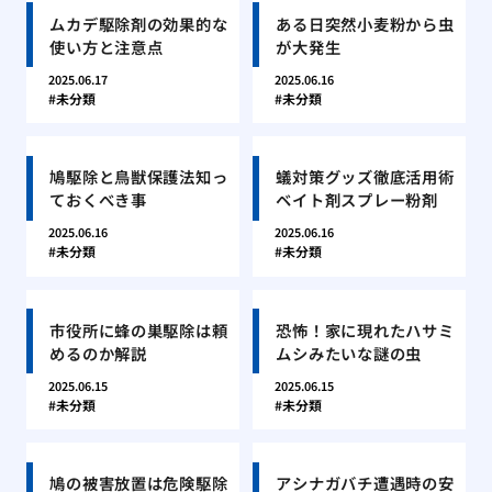
ムカデ駆除剤の効果的な
ある日突然小麦粉から虫
使い方と注意点
が大発生
2025.06.17
2025.06.16
未分類
未分類
鳩駆除と鳥獣保護法知っ
蟻対策グッズ徹底活用術
ておくべき事
ベイト剤スプレー粉剤
2025.06.16
2025.06.16
未分類
未分類
市役所に蜂の巣駆除は頼
恐怖！家に現れたハサミ
めるのか解説
ムシみたいな謎の虫
2025.06.15
2025.06.15
未分類
未分類
鳩の被害放置は危険駆除
アシナガバチ遭遇時の安