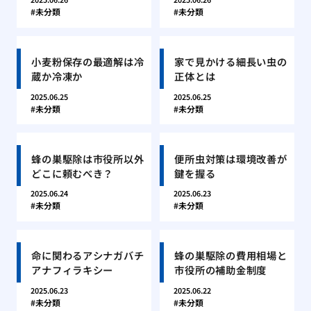
未分類
未分類
小麦粉保存の最適解は冷
家で見かける細長い虫の
蔵か冷凍か
正体とは
2025.06.25
2025.06.25
未分類
未分類
蜂の巣駆除は市役所以外
便所虫対策は環境改善が
どこに頼むべき？
鍵を握る
2025.06.24
2025.06.23
未分類
未分類
命に関わるアシナガバチ
蜂の巣駆除の費用相場と
アナフィラキシー
市役所の補助金制度
2025.06.23
2025.06.22
未分類
未分類