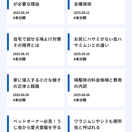
が必要な理由
全確保術
2025.06.14
2025.06.12
未分類
未分類
自宅で試せる鳩よけ対策
お尻にハサミがない虫ハ
その限界とは
サミムシとの違い
2025.06.10
2025.06.10
未分類
未分類
家に侵入する小さな蛾そ
鳩駆除の料金相場と費用
の正体と経路
の内訳
2025.06.08
2025.06.08
未分類
未分類
ペットオーナー必見！う
ワラジムシやシミも便所
じ虫から愛犬愛猫を守る
虫と呼ばれる