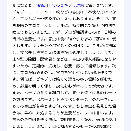
夏になると、
猪名川町でのゴキブリ対策
に悩まされます。
ゴキブリ、アリ、ハエ、蚊などの害虫は、不快なだけでな
く、アレルギーや感染症のリスクもあります。そこで、害
虫駆除のプロフェッショナルに、効果的な対策と予防法を
教えてもらいました。まず、プロが強調するのは、日頃の
清掃の重要性です。害虫は食べ物や水を求めて家の中に侵
入します。キッチンや浴室などの水回りは、こまめに掃除
し、食べ残しや生ゴミは速やかに処理しましょう。また、
床や壁の隙間、配管周りなどは、害虫の侵入経路になりや
すいため、定期的に点検し、必要に応じて補修します。次
に、プロが勧めるのは、害虫を寄せ付けない環境作りで
す。例えば、ゴキブリは暗くて湿気の多い場所を好むた
め、部屋を明るく保ち、換気を心がけることが大切です。
また、ハーブの香りを利用して、害虫を遠ざけるのも一つ
の方法です。ペパーミントやラベンダーなどのハーブは、
多くの害虫が苦手とする匂いです。もし害虫を発見した場
合は、早めに対処することが重要だと、プロは言います。
市販の殺虫剤を使う際は、説明書をよく読み、適切に使用
しましょう。また、プロに相談するのも一つの選択肢で