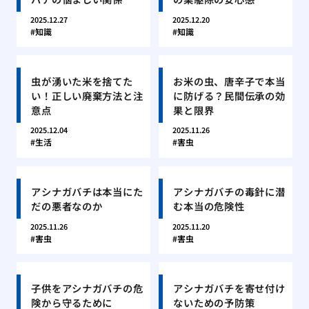
2025.12.27
2025.12.20
知識
知識
虫が湧いた米を捨てた
お米の虫、唐辛子で本当
い！正しい廃棄方法と注
に防げる？民間伝承の効
意点
果と限界
2025.12.04
2025.11.26
生活
害虫
アシナガバチは本当にた
アシナガバチの毒針に潜
だの悪者なのか
む本当の危険性
2025.11.26
2025.11.20
害虫
害虫
子供をアシナガバチの危
アシナガバチを寄せ付け
険から守るために
ないための予防策