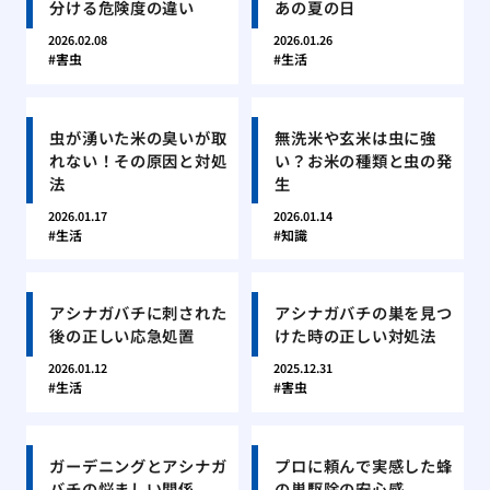
分ける危険度の違い
あの夏の日
2026.02.08
2026.01.26
害虫
生活
虫が湧いた米の臭いが取
無洗米や玄米は虫に強
れない！その原因と対処
い？お米の種類と虫の発
法
生
2026.01.17
2026.01.14
生活
知識
アシナガバチに刺された
アシナガバチの巣を見つ
後の正しい応急処置
けた時の正しい対処法
2026.01.12
2025.12.31
生活
害虫
ガーデニングとアシナガ
プロに頼んで実感した蜂
バチの悩ましい関係
の巣駆除の安心感