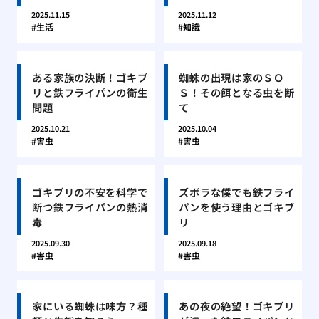
2025.11.15
2025.11.12
生活
知識
ある家族の決断！ゴキブ
蜘蛛の出現は家のＳＯ
リと鉄フライパンの衛生
Ｓ！その餌となる虫を断
問題
て
2025.10.21
2025.10.04
害虫
害虫
ゴキブリの不安を科学で
ズボラな僕でも鉄フライ
断つ鉄フライパンの熱消
パンを使う理由とゴキブ
毒
リ
2025.09.30
2025.09.18
害虫
害虫
家にいる蜘蛛は味方？種
あの夜の絶望！ゴキブリ