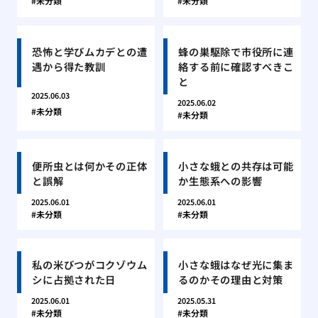
未分類
未分類
恐怖と学びムカデとの遭
蜂の巣駆除で市役所に連
遇から得た教訓
絡する前に確認すべきこ
と
2025.06.03
2025.06.02
未分類
未分類
便所虫とは何かその正体
小さな蛾との共存は可能
と誤解
か生態系への影響
2025.06.01
2025.06.01
未分類
未分類
私の米びつがコクゾウム
小さな蛾はなぜ光に集ま
シに占拠された日
るのかその理由と対策
2025.06.01
2025.05.31
未分類
未分類