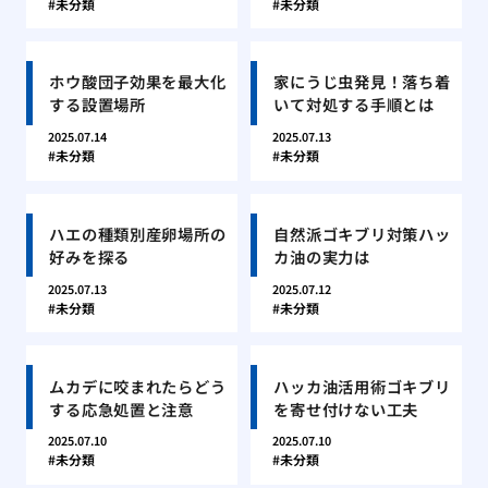
未分類
未分類
ホウ酸団子効果を最大化
家にうじ虫発見！落ち着
する設置場所
いて対処する手順とは
2025.07.14
2025.07.13
未分類
未分類
ハエの種類別産卵場所の
自然派ゴキブリ対策ハッ
好みを探る
カ油の実力は
2025.07.13
2025.07.12
未分類
未分類
ムカデに咬まれたらどう
ハッカ油活用術ゴキブリ
する応急処置と注意
を寄せ付けない工夫
2025.07.10
2025.07.10
未分類
未分類