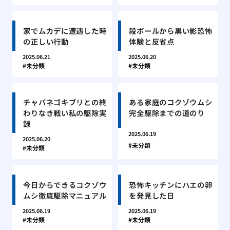
家でムカデに遭遇した時
段ボールから黒い影恐怖
の正しい行動
体験と反省点
2025.06.21
2025.06.20
未分類
未分類
チャバネゴキブリとの終
ある家庭のコクゾウムシ
わりなき戦い私の駆除実
完全駆除までの道のり
録
2025.06.19
2025.06.20
未分類
未分類
今日からできるコクゾウ
恐怖キッチンにハエの卵
ムシ徹底駆除マニュアル
を発見した日
2025.06.19
2025.06.19
未分類
未分類