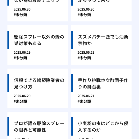
2025.06.30
2025.06.30
未分類
未分類
駆除スプレー以外の蜂の
スズメバチ一匹でも油断
巣対策もある
禁物か
2025.06.29
2025.06.29
未分類
未分類
信頼できる鳩駆除業者の
手作り挑戦ホウ酸団子作
見つけ方
りの舞台裏
2025.06.29
2025.06.27
未分類
未分類
プロが語る駆除スプレー
小麦粉の虫はどこから侵
の限界と可能性
入するのか
2025.06.26
2025.06.26