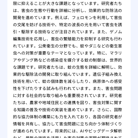
駆除
限に抑えることが大きな課題となっています。研究者たち
は、害虫の生態や行動を詳細に分析し、効果的な防除法の
ミツ
開発を進めています。例えば、フェロモンを利用して害虫
要性
の交尾を妨げる技術や、特定の波長の光を用いて害虫を誘
引・駆除する技術などが注目されています。また、ゲノム
編集技術を応用し、害虫の繁殖能力を抑制する研究も行わ
れています。公衆衛生の分野でも、蚊やダニなどの衛生害
虫への対策が重要なテーマとなっています。特に、マラリ
アやデング熱などの感染症を媒介する蚊の制御は、世界的
な課題です。研究者たちは、蚊の生態を詳細に解明し、効
果的な駆除法の開発に取り組んでいます。遺伝子組み換え
技術を用いて、蚊の個体数を減らしたり、病原体への感受
性を下げたりする試みも行われています。また、害虫問題
に対する社会的な取り組みも重要視されています。研究者
たちは、農家や地域住民との連携を図り、害虫対策に関す
る知識の普及や技術の実装を進めています。さらに、国際
的な協力体制の構築にも力を入れており、各国の研究者が
情報を共有し、協力して害虫問題に立ち向かう体制づくり
が進められています。将来的には、AIやビッグデータ解析
など、最新の技術を活用した害虫対策の実現が期待されて