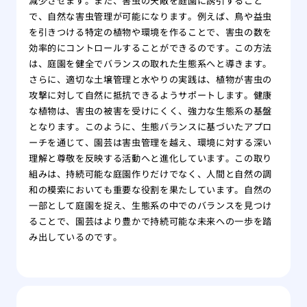
減少させます。また、害虫の天敵を庭園に誘引すること
で、自然な害虫管理が可能になります。例えば、鳥や益虫
を引きつける特定の植物や環境を作ることで、害虫の数を
効率的にコントロールすることができるのです。この方法
は、庭園を健全でバランスの取れた生態系へと導きます。
さらに、適切な土壌管理と水やりの実践は、植物が害虫の
攻撃に対して自然に抵抗できるようサポートします。健康
な植物は、害虫の被害を受けにくく、強力な生態系の基盤
となります。このように、生態バランスに基づいたアプロ
ーチを通じて、園芸は害虫管理を越え、環境に対する深い
理解と尊敬を反映する活動へと進化しています。この取り
組みは、持続可能な庭園作りだけでなく、人間と自然の調
和の模索においても重要な役割を果たしています。自然の
一部として庭園を捉え、生態系の中でのバランスを見つけ
ることで、園芸はより豊かで持続可能な未来への一歩を踏
み出しているのです。