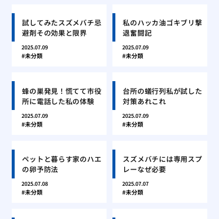
試してみたスズメバチ忌
私のハッカ油ゴキブリ撃
避剤その効果と限界
退奮闘記
2025.07.09
2025.07.09
未分類
未分類
蜂の巣発見！慌てて市役
台所の蟻行列私が試した
所に電話した私の体験
対策あれこれ
2025.07.09
2025.07.09
未分類
未分類
ペットと暮らす家のハエ
スズメバチには専用スプ
の卵予防法
レーなぜ必要
2025.07.08
2025.07.07
未分類
未分類