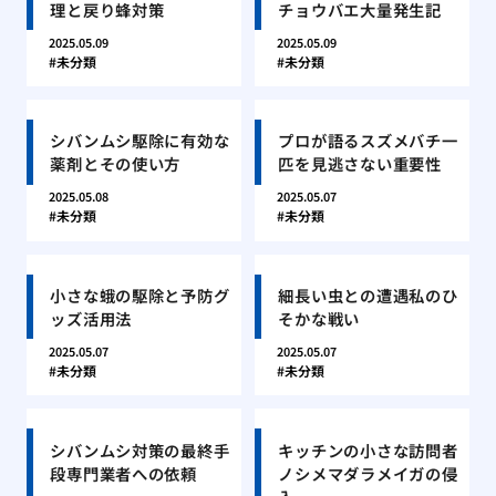
理と戻り蜂対策
チョウバエ大量発生記
2025.05.09
2025.05.09
未分類
未分類
シバンムシ駆除に有効な
プロが語るスズメバチ一
薬剤とその使い方
匹を見逃さない重要性
2025.05.08
2025.05.07
未分類
未分類
小さな蛾の駆除と予防グ
細長い虫との遭遇私のひ
ッズ活用法
そかな戦い
2025.05.07
2025.05.07
未分類
未分類
シバンムシ対策の最終手
キッチンの小さな訪問者
段専門業者への依頼
ノシメマダラメイガの侵