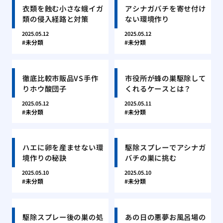
衣類を蝕む小さな蛾イガ
アシナガバチを寄せ付け
類の侵入経路と対策
ない環境作り
2025.05.12
2025.05.12
未分類
未分類
徹底比較市販品VS手作
市役所が蜂の巣駆除して
りホウ酸団子
くれるケースとは？
2025.05.12
2025.05.11
未分類
未分類
ハエに卵を産ませない環
駆除スプレーでアシナガ
境作りの秘訣
バチの巣に挑む
2025.05.10
2025.05.10
未分類
未分類
駆除スプレー後の巣の処
あの日の悪夢お風呂場の