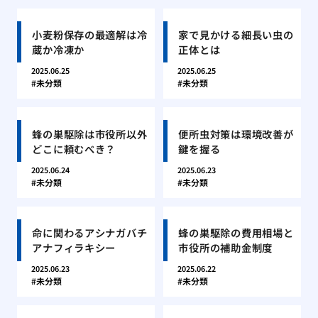
小麦粉保存の最適解は冷
家で見かける細長い虫の
蔵か冷凍か
正体とは
2025.06.25
2025.06.25
未分類
未分類
蜂の巣駆除は市役所以外
便所虫対策は環境改善が
どこに頼むべき？
鍵を握る
2025.06.24
2025.06.23
未分類
未分類
命に関わるアシナガバチ
蜂の巣駆除の費用相場と
アナフィラキシー
市役所の補助金制度
2025.06.23
2025.06.22
未分類
未分類