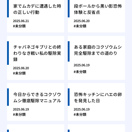
家でムカデに遭遇した時
段ボールから黒い影恐怖
の正しい行動
体験と反省点
2025.06.21
2025.06.20
未分類
未分類
チャバネゴキブリとの終
ある家庭のコクゾウムシ
わりなき戦い私の駆除実
完全駆除までの道のり
録
2025.06.19
2025.06.20
未分類
未分類
今日からできるコクゾウ
恐怖キッチンにハエの卵
ムシ徹底駆除マニュアル
を発見した日
2025.06.19
2025.06.19
未分類
未分類