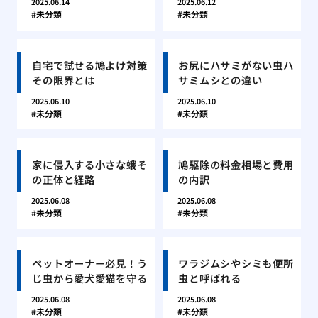
2025.06.14
2025.06.12
未分類
未分類
自宅で試せる鳩よけ対策
お尻にハサミがない虫ハ
その限界とは
サミムシとの違い
2025.06.10
2025.06.10
未分類
未分類
家に侵入する小さな蛾そ
鳩駆除の料金相場と費用
の正体と経路
の内訳
2025.06.08
2025.06.08
未分類
未分類
ペットオーナー必見！う
ワラジムシやシミも便所
じ虫から愛犬愛猫を守る
虫と呼ばれる
2025.06.08
2025.06.08
未分類
未分類