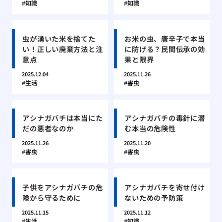
知識
知識
虫が湧いた米を捨てた
お米の虫、唐辛子で本当
い！正しい廃棄方法と注
に防げる？民間伝承の効
意点
果と限界
2025.12.04
2025.11.26
生活
害虫
アシナガバチは本当にた
アシナガバチの毒針に潜
だの悪者なのか
む本当の危険性
2025.11.26
2025.11.20
害虫
害虫
子供をアシナガバチの危
アシナガバチを寄せ付け
険から守るために
ないための予防策
2025.11.15
2025.11.12
生活
知識