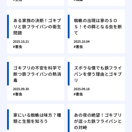
ある家族の決断！ゴキブ
蜘蛛の出現は家のＳＯ
リと鉄フライパンの衛生
Ｓ！その餌となる虫を断
問題
て
2025.10.21
2025.10.04
害虫
害虫
ゴキブリの不安を科学で
ズボラな僕でも鉄フライ
断つ鉄フライパンの熱消
パンを使う理由とゴキブ
毒
リ
2025.09.30
2025.09.18
害虫
害虫
家にいる蜘蛛は味方？種
あの夜の絶望！ゴキブリ
類と生態を知ろう
が這った鉄フライパンと
の対峙