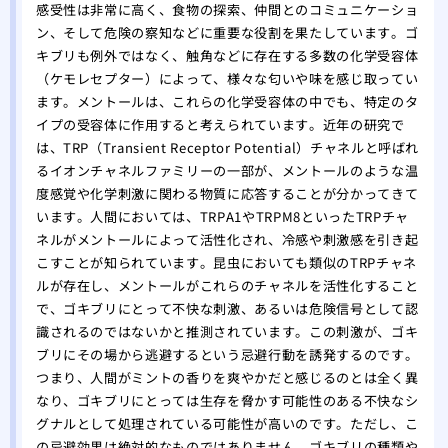
駆除
感受性は非常に高く、食物の探索、仲間とのコミュニケーショ
ン、そして危険の察知などに重要な役割を果たしています。ゴ
ミツ
キブリも例外ではなく、触角などに存在する多数の化学受容体
要性
（ケモレセプター）によって、様々な匂いや味を感じ取ってい
ます。メントールは、これらの化学受容体の中でも、特定のタ
イプの受容体に作用すると考えられています。近年の研究で
は、TRP（Transient Receptor Potential）チャネルと呼ばれ
るイオンチャネルファミリーの一部が、メントールのような温
度感覚や化学刺激に関わる物質に応答することが分かってきて
います。人間においては、TRPA1やTRPM8といったTRPチャ
ネルがメントールによって活性化され、冷感や刺激感を引き起
こすことが知られています。昆虫においても類似のTRPチャネ
ルが存在し、メントールがこれらのチャネルを活性化すること
で、ゴキブリにとって不快な刺激、あるいは危険信号として認
識されるのではないかと推測されています。この刺激が、ゴキ
ブリにその場から逃避するという忌避行動を誘発するのです。
つまり、人間がミントの香りを爽やかだと感じるのとは全く異
なり、ゴキブリにとっては生存を脅かす可能性のある不快なシ
グナルとして処理されている可能性が高いのです。ただし、こ
の忌避効果は絶対的なものではありません。ゴキブリの種類や