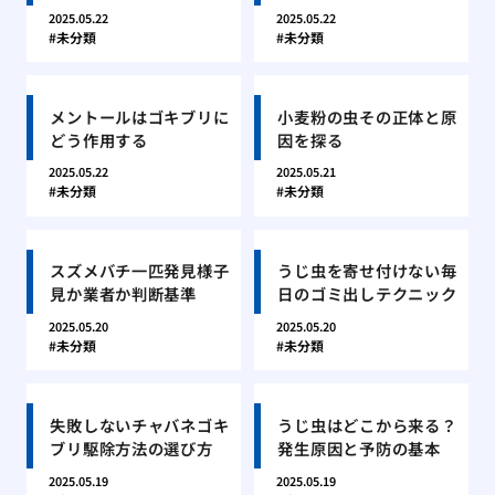
2025.05.22
2025.05.22
未分類
未分類
メントールはゴキブリに
小麦粉の虫その正体と原
どう作用する
因を探る
2025.05.22
2025.05.21
未分類
未分類
スズメバチ一匹発見様子
うじ虫を寄せ付けない毎
見か業者か判断基準
日のゴミ出しテクニック
2025.05.20
2025.05.20
未分類
未分類
失敗しないチャバネゴキ
うじ虫はどこから来る？
ブリ駆除方法の選び方
発生原因と予防の基本
2025.05.19
2025.05.19