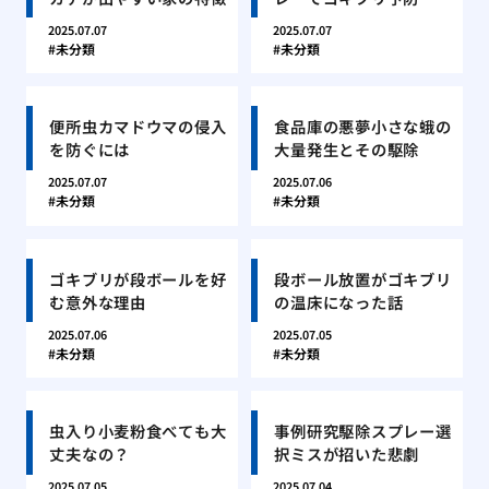
2025.07.07
2025.07.07
未分類
未分類
便所虫カマドウマの侵入
食品庫の悪夢小さな蛾の
を防ぐには
大量発生とその駆除
2025.07.07
2025.07.06
未分類
未分類
ゴキブリが段ボールを好
段ボール放置がゴキブリ
む意外な理由
の温床になった話
2025.07.06
2025.07.05
未分類
未分類
虫入り小麦粉食べても大
事例研究駆除スプレー選
丈夫なの？
択ミスが招いた悲劇
2025.07.05
2025.07.04