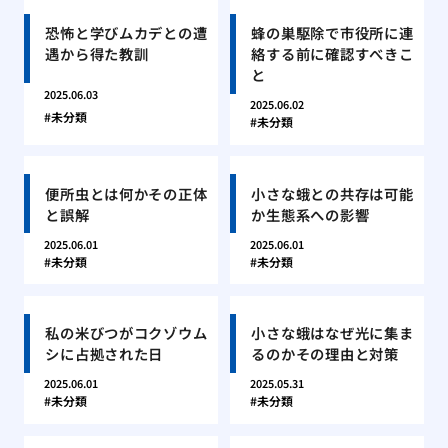
恐怖と学びムカデとの遭
蜂の巣駆除で市役所に連
遇から得た教訓
絡する前に確認すべきこ
と
2025.06.03
2025.06.02
未分類
未分類
便所虫とは何かその正体
小さな蛾との共存は可能
と誤解
か生態系への影響
2025.06.01
2025.06.01
未分類
未分類
私の米びつがコクゾウム
小さな蛾はなぜ光に集ま
シに占拠された日
るのかその理由と対策
2025.06.01
2025.05.31
未分類
未分類