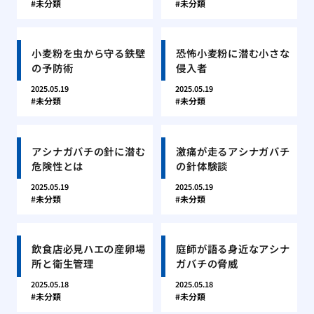
未分類
未分類
小麦粉を虫から守る鉄壁
恐怖小麦粉に潜む小さな
の予防術
侵入者
2025.05.19
2025.05.19
未分類
未分類
アシナガバチの針に潜む
激痛が走るアシナガバチ
危険性とは
の針体験談
2025.05.19
2025.05.19
未分類
未分類
飲食店必見ハエの産卵場
庭師が語る身近なアシナ
所と衛生管理
ガバチの脅威
2025.05.18
2025.05.18
未分類
未分類