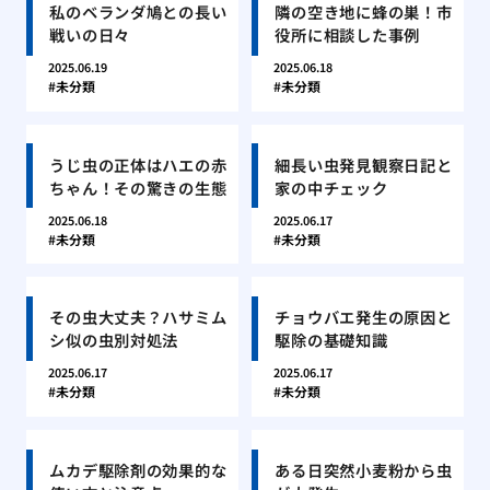
私のベランダ鳩との長い
隣の空き地に蜂の巣！市
戦いの日々
役所に相談した事例
2025.06.19
2025.06.18
未分類
未分類
うじ虫の正体はハエの赤
細長い虫発見観察日記と
ちゃん！その驚きの生態
家の中チェック
2025.06.18
2025.06.17
未分類
未分類
その虫大丈夫？ハサミム
チョウバエ発生の原因と
シ似の虫別対処法
駆除の基礎知識
2025.06.17
2025.06.17
未分類
未分類
ムカデ駆除剤の効果的な
ある日突然小麦粉から虫