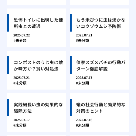
恐怖トイレに出現した便
もう米びつに虫は湧かな
所虫との遭遇
いコクゾウムシ予防術
2025.07.22
2025.07.21
未分類
未分類
コンポストのうじ虫は敵
偵察スズメバチの行動パ
か味方か？賢い対処法
ターン徹底解説
2025.07.21
2025.07.17
未分類
未分類
実践細長い虫の効果的な
蟻の社会行動と効果的な
駆除方法
対策のヒント
2025.07.17
2025.07.16
未分類
未分類