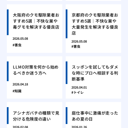
大阪府のクモ駆除業者お
京都府のクモ駆除業者お
すすめ5選｜不快な巣や
すすめ5選｜不快な巣や
毒グモを解決する優良店
大量発生を解決する優良
店
2026.05.08
2026.05.08
害虫
害虫
LLMO対策を何から始め
スッポンを試してもダメ
るべきか迷う方へ
な時にプロへ相談する判
断基準
2026.04.18
2026.04.01
知識
トイレ
アシナガバチの種類で見
庭仕事中に激痛が走った
分ける危険度の違い
あの夏の日
2026.02.08
2026.01.26