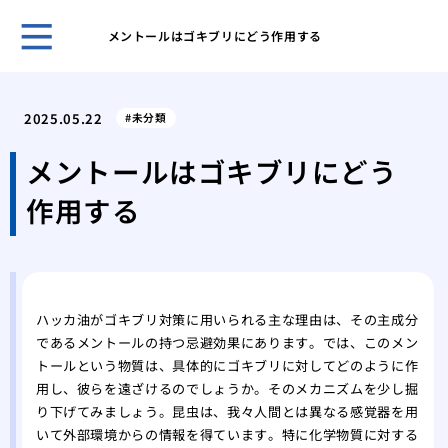
メントールはゴキブリにどう作用する
クマ
策を
2025.05.22
未分類
アシ
系へ
メントールはゴキブリにどう
クマ
作用する
クマ
を理
ゴキ
のコ
スズ
ハッカ油がゴキブリ対策に用いられる主な理由は、その主成分
る方
であるメントールの持つ忌避効果にあります。では、このメン
スズ
トールという物質は、具体的にゴキブリに対してどのように作
スズ
用し、彼らを遠ざけるのでしょうか。そのメカニズムを少し掘
の生
り下げてみましょう。昆虫は、我々人間とは異なる感覚器を用
ミツ
いて外部環境からの情報を得ています。特に化学物質に対する