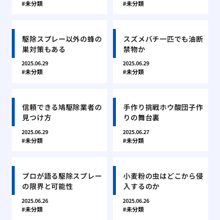
未分類
未分類
駆除スプレー以外の蜂の
スズメバチ一匹でも油断
巣対策もある
禁物か
2025.06.29
2025.06.29
未分類
未分類
信頼できる鳩駆除業者の
手作り挑戦ホウ酸団子作
見つけ方
りの舞台裏
2025.06.29
2025.06.27
未分類
未分類
プロが語る駆除スプレー
小麦粉の虫はどこから侵
の限界と可能性
入するのか
2025.06.26
2025.06.26
未分類
未分類