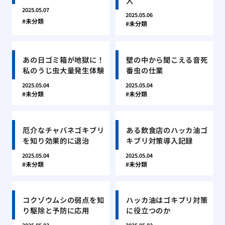
入
2025.05.07
2025.05.06
未分類
未分類
あの日ゴミ箱が地獄に！
壁の中から聞こえる音死
私のうじ虫大量発生体験
番虫の仕業
2025.05.04
2025.05.04
未分類
未分類
厄介なチャバネゴキブリ
ある飲食店のハッカ油ゴ
を知り効果的に退治
キブリ対策導入記録
2025.05.04
2025.05.04
未分類
未分類
コクゾウムシの弱点を知
ハッカ油はゴキブリ対策
り駆除と予防に応用
に役立つのか