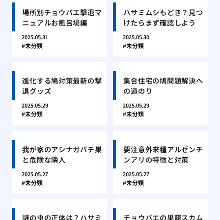
場所別チョウバエ撃退マ
ハサミムシもどき？見つ
ニュアルお風呂場編
けたらまず確認しよう
2025.05.31
2025.05.30
未分類
未分類
進化する鳩対策最新の撃
集合住宅の鳩問題解決へ
退グッズ
の道のり
2025.05.29
2025.05.29
未分類
未分類
我が家のアシナガバチ巣
要注意外来種アルゼンチ
と危険な隣人
ンアリの特徴と対策
2025.05.27
2025.05.27
未分類
未分類
謎の虫の正体は？ハサミ
チョウバエの巣窟スカム