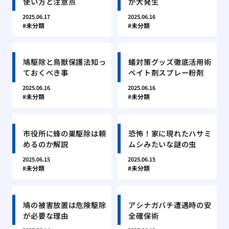
使い方と注意点
が大発生
2025.06.17
2025.06.16
未分類
未分類
鳩駆除と鳥獣保護法知っ
蟻対策グッズ徹底活用術
ておくべき事
ベイト剤スプレー粉剤
2025.06.16
2025.06.16
未分類
未分類
市役所に蜂の巣駆除は頼
恐怖！家に現れたハサミ
めるのか解説
ムシみたいな謎の虫
2025.06.15
2025.06.15
未分類
未分類
鳩の被害放置は危険駆除
アシナガバチ遭遇時の安
が必要な理由
全確保術