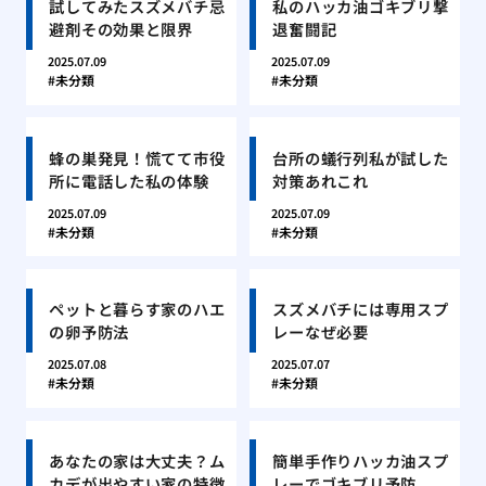
試してみたスズメバチ忌
私のハッカ油ゴキブリ撃
避剤その効果と限界
退奮闘記
2025.07.09
2025.07.09
未分類
未分類
蜂の巣発見！慌てて市役
台所の蟻行列私が試した
所に電話した私の体験
対策あれこれ
2025.07.09
2025.07.09
未分類
未分類
ペットと暮らす家のハエ
スズメバチには専用スプ
の卵予防法
レーなぜ必要
2025.07.08
2025.07.07
未分類
未分類
あなたの家は大丈夫？ム
簡単手作りハッカ油スプ
カデが出やすい家の特徴
レーでゴキブリ予防