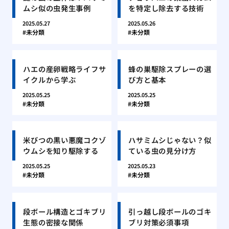
ムシ似の虫発生事例
を特定し除去する技術
2025.05.27
2025.05.26
未分類
未分類
ハエの産卵戦略ライフサ
蜂の巣駆除スプレーの選
イクルから学ぶ
び方と基本
2025.05.25
2025.05.25
未分類
未分類
米びつの黒い悪魔コクゾ
ハサミムシじゃない？似
ウムシを知り駆除する
ている虫の見分け方
2025.05.25
2025.05.23
未分類
未分類
段ボール構造とゴキブリ
引っ越し段ボールのゴキ
生態の密接な関係
ブリ対策必須事項