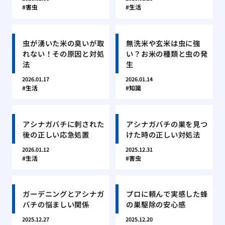
害虫
生活
虫が湧いた米の臭いが取
無洗米や玄米は虫に強
れない！その原因と対処
い？お米の種類と虫の発
法
生
2026.01.17
2026.01.14
生活
知識
アシナガバチに刺された
アシナガバチの巣を見つ
後の正しい応急処置
けた時の正しい対処法
2026.01.12
2025.12.31
生活
害虫
ガーデニングとアシナガ
プロに頼んで実感した蜂
バチの悩ましい関係
の巣駆除の安心感
2025.12.27
2025.12.20