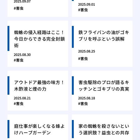
2025.09.07
2025.09.01
害虫
害虫
蜘蛛の侵入経路はここ！
鉄フライパンの油がゴキ
今日からできる完全封鎖
ブリを呼ぶという誤解
術
2025.08.25
2025.08.30
害虫
害虫
アウトドア最強の味方！
害虫駆除のプロが語るキ
木酢液と煙の力
ッチンとゴキブリの真実
2025.08.21
2025.08.18
害虫
害虫
庭仕事が楽しくなる蜂よ
家の蜘蛛を殺さないとい
けハーブガーデン
う選択肢？益虫との共存