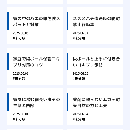
家の中のハエの卵危険ス
スズメバチ遭遇時の絶対
ポットと対策
禁止行動集
2025.06.08
2025.06.07
未分類
未分類
家庭で段ボール保管ゴキ
段ボールと上手に付き合
ブリ対策のコツ
いゴキブリ予防
2025.06.06
2025.06.05
未分類
未分類
家屋に潜む細長い虫その
薬剤に頼らないムカデ対
生態と防除
策自然の力と工夫
2025.06.04
2025.06.04
未分類
未分類