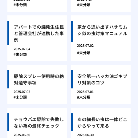
未分類
未分類
アパートでの蟻発生住民
家から追い出すハサミム
と管理会社が連携した事
シ似の虫対策マニュアル
例
2025.07.02
2025.07.04
未分類
未分類
駆除スプレー使用時の絶
安全第一ハッカ油ゴキブ
対遵守事項
リ対策のコツ
2025.07.02
2025.07.01
未分類
未分類
チョウバエ駆除で失敗し
あの細長い虫は一体どこ
ない為の最終チェック
からやって来る
2025.06.30
2025.06.30