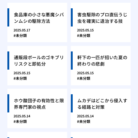
食品庫の小さな悪魔シバ
害虫駆除のプロ直伝うじ
ンムシの駆除方法
虫を確実に退治する技
2025.05.17
2025.05.15
未分類
未分類
通販段ボールのゴキブリ
軒下の一匹が招いた夏の
リスクと即処分
終わりの悲劇
2025.05.15
2025.05.15
未分類
未分類
ホウ酸団子の有効性と限
ムカデはどこから侵入す
界専門家の視点
る経路と対策
2025.05.14
2025.05.14
未分類
未分類