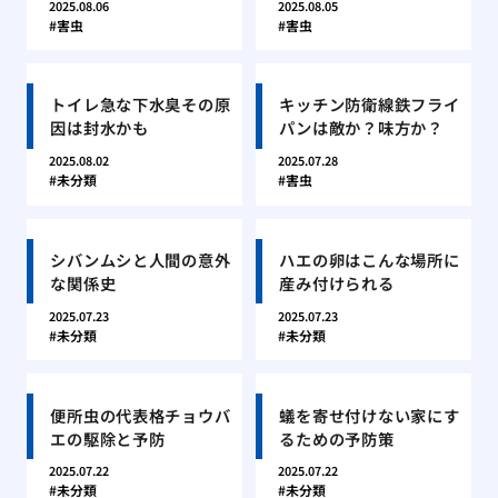
2025.08.06
2025.08.05
害虫
害虫
トイレ急な下水臭その原
キッチン防衛線鉄フライ
因は封水かも
パンは敵か？味方か？
2025.08.02
2025.07.28
未分類
害虫
シバンムシと人間の意外
ハエの卵はこんな場所に
な関係史
産み付けられる
2025.07.23
2025.07.23
未分類
未分類
便所虫の代表格チョウバ
蟻を寄せ付けない家にす
エの駆除と予防
るための予防策
2025.07.22
2025.07.22
未分類
未分類