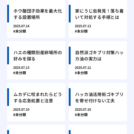
ホウ酸団子効果を最大化
家にうじ虫発見！落ち着
する設置場所
いて対処する手順とは
2025.07.14
2025.07.13
未分類
未分類
ハエの種類別産卵場所の
自然派ゴキブリ対策ハッ
好みを探る
カ油の実力は
2025.07.13
2025.07.12
未分類
未分類
ムカデに咬まれたらどう
ハッカ油活用術ゴキブリ
する応急処置と注意
を寄せ付けない工夫
2025.07.10
2025.07.10
未分類
未分類