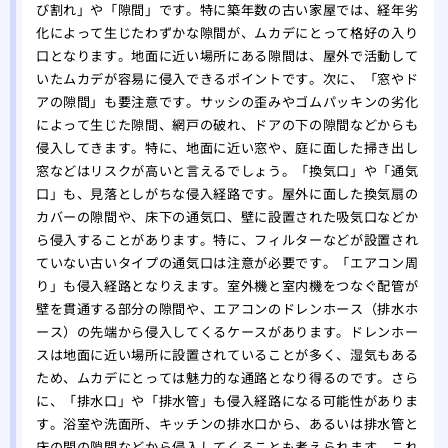
駆除
び割れ」や「隙間」です。特に築年数の古い家屋では、経年劣
化によって生じたわずかな隙間が、ムカデにとって格好の入り
ミツ
口となります。地面に近い場所にある隙間は、屋外で活動して
要性
いたムカデが容易に侵入できるポイントです。次に、「窓やド
アの隙間」も要注意です。サッシの歪みやゴムパッキンの劣化
によって生じた隙間、網戸の破れ、ドアの下の隙間などからも
侵入してきます。特に、地面に近い窓や、庭に面した掃き出し
窓などはリスクが高いと言えるでしょう。「換気口」や「通気
口」も、見落としがちな侵入経路です。屋外に面した換気扇の
カバーの隙間や、床下の通気口、壁に設置された吸気口などか
ら侵入することがあります。特に、フィルターなどが設置され
ていない古いタイプの通気口は注意が必要です。「エアコン周
り」も侵入経路となりえます。室外機と室内機をつなぐ配管が
壁を貫通する部分の隙間や、エアコンのドレンホース（排水ホ
ース）の先端から侵入してくるケースがあります。ドレンホー
スは地面に近い場所に設置されていることが多く、湿気もある
ため、ムカデにとっては魅力的な通路となり得るのです。さら
に、「排水口」や「排水管」も侵入経路になる可能性がありま
す。浴室や洗面所、キッチンの排水口から、あるいは排水管と
床の間の隙間などから侵入してくることも考えられます。これ