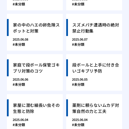
未分類
未分類
家の中のハエの卵危険ス
スズメバチ遭遇時の絶対
ポットと対策
禁止行動集
2025.06.08
2025.06.07
未分類
未分類
家庭で段ボール保管ゴキ
段ボールと上手に付き合
ブリ対策のコツ
いゴキブリ予防
2025.06.06
2025.06.05
未分類
未分類
家屋に潜む細長い虫その
薬剤に頼らないムカデ対
生態と防除
策自然の力と工夫
2025.06.04
2025.06.04
未分類
未分類