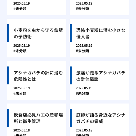
2025.05.19
2025.05.19
未分類
未分類
小麦粉を虫から守る鉄壁
恐怖小麦粉に潜む小さな
の予防術
侵入者
2025.05.19
2025.05.19
未分類
未分類
アシナガバチの針に潜む
激痛が走るアシナガバチ
危険性とは
の針体験談
2025.05.19
2025.05.19
未分類
未分類
飲食店必見ハエの産卵場
庭師が語る身近なアシナ
所と衛生管理
ガバチの脅威
2025.05.18
2025.05.18
未分類
未分類