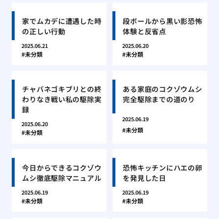
家でムカデに遭遇した時
段ボールから黒い影恐怖
の正しい行動
体験と反省点
2025.06.21
2025.06.20
未分類
未分類
チャバネゴキブリとの終
ある家庭のコクゾウムシ
わりなき戦い私の駆除実
完全駆除までの道のり
録
2025.06.19
2025.06.20
未分類
未分類
今日からできるコクゾウ
恐怖キッチンにハエの卵
ムシ徹底駆除マニュアル
を発見した日
2025.06.19
2025.06.19
未分類
未分類