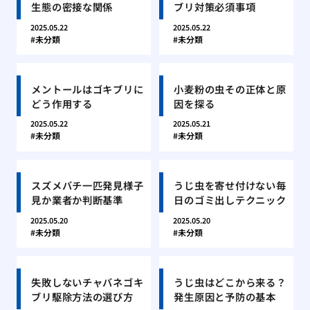
生態の密接な関係
ブリ対策必須事項
2025.05.22
2025.05.22
未分類
未分類
メントールはゴキブリに
小麦粉の虫その正体と原
どう作用する
因を探る
2025.05.22
2025.05.21
未分類
未分類
スズメバチ一匹発見様子
うじ虫を寄せ付けない毎
見か業者か判断基準
日のゴミ出しテクニック
2025.05.20
2025.05.20
未分類
未分類
失敗しないチャバネゴキ
うじ虫はどこから来る？
ブリ駆除方法の選び方
発生原因と予防の基本