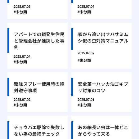
2025.07.05
2025.07.04
未分類
未分類
アパートでの蟻発生住民
家から追い出すハサミム
と管理会社が連携した事
シ似の虫対策マニュアル
例
2025.07.02
2025.07.04
未分類
未分類
駆除スプレー使用時の絶
安全第一ハッカ油ゴキブ
対遵守事項
リ対策のコツ
2025.07.02
2025.07.01
未分類
未分類
チョウバエ駆除で失敗し
あの細長い虫は一体どこ
ない為の最終チェック
からやって来る