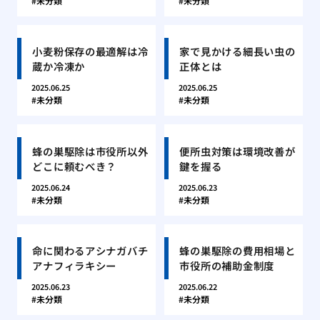
未分類
未分類
小麦粉保存の最適解は冷
家で見かける細長い虫の
蔵か冷凍か
正体とは
2025.06.25
2025.06.25
未分類
未分類
蜂の巣駆除は市役所以外
便所虫対策は環境改善が
どこに頼むべき？
鍵を握る
2025.06.24
2025.06.23
未分類
未分類
命に関わるアシナガバチ
蜂の巣駆除の費用相場と
アナフィラキシー
市役所の補助金制度
2025.06.23
2025.06.22
未分類
未分類