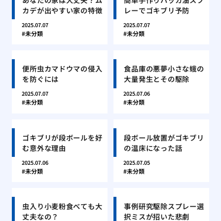
カデが出やすい家の特徴
レーでゴキブリ予防
2025.07.07
2025.07.07
未分類
未分類
便所虫カマドウマの侵入
食品庫の悪夢小さな蛾の
を防ぐには
大量発生とその駆除
2025.07.07
2025.07.06
未分類
未分類
ゴキブリが段ボールを好
段ボール放置がゴキブリ
む意外な理由
の温床になった話
2025.07.06
2025.07.05
未分類
未分類
虫入り小麦粉食べても大
事例研究駆除スプレー選
丈夫なの？
択ミスが招いた悲劇