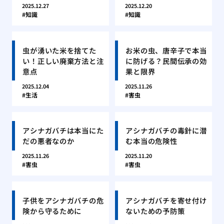
2025.12.27
2025.12.20
知識
知識
虫が湧いた米を捨てた
お米の虫、唐辛子で本当
い！正しい廃棄方法と注
に防げる？民間伝承の効
意点
果と限界
2025.12.04
2025.11.26
生活
害虫
アシナガバチは本当にた
アシナガバチの毒針に潜
だの悪者なのか
む本当の危険性
2025.11.26
2025.11.20
害虫
害虫
子供をアシナガバチの危
アシナガバチを寄せ付け
険から守るために
ないための予防策