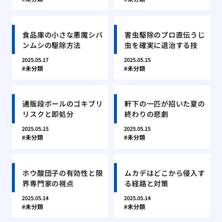
食品庫の小さな悪魔シバ
害虫駆除のプロ直伝うじ
ンムシの駆除方法
虫を確実に退治する技
2025.05.17
2025.05.15
未分類
未分類
通販段ボールのゴキブリ
軒下の一匹が招いた夏の
リスクと即処分
終わりの悲劇
2025.05.15
2025.05.15
未分類
未分類
ホウ酸団子の有効性と限
ムカデはどこから侵入す
界専門家の視点
る経路と対策
2025.05.14
2025.05.14
未分類
未分類