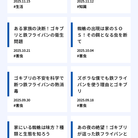
2025.11.15
2025.11.12
生活
知識
ある家族の決断！ゴキブ
蜘蛛の出現は家のＳＯ
リと鉄フライパンの衛生
Ｓ！その餌となる虫を断
問題
て
2025.10.21
2025.10.04
害虫
害虫
ゴキブリの不安を科学で
ズボラな僕でも鉄フライ
断つ鉄フライパンの熱消
パンを使う理由とゴキブ
毒
リ
2025.09.30
2025.09.18
害虫
害虫
家にいる蜘蛛は味方？種
あの夜の絶望！ゴキブリ
類と生態を知ろう
が這った鉄フライパンと