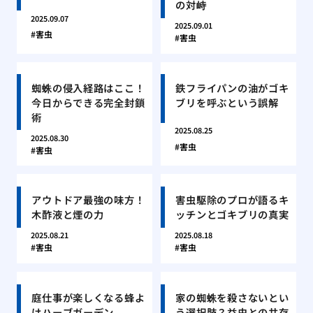
の対峙
2025.09.07
2025.09.01
害虫
害虫
蜘蛛の侵入経路はここ！
鉄フライパンの油がゴキ
今日からできる完全封鎖
ブリを呼ぶという誤解
術
2025.08.25
2025.08.30
害虫
害虫
アウトドア最強の味方！
害虫駆除のプロが語るキ
木酢液と煙の力
ッチンとゴキブリの真実
2025.08.21
2025.08.18
害虫
害虫
庭仕事が楽しくなる蜂よ
家の蜘蛛を殺さないとい
けハーブガーデン
う選択肢？益虫との共存