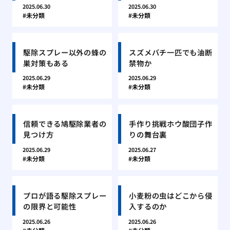
2025.06.30
2025.06.30
未分類
未分類
駆除スプレー以外の蜂の
スズメバチ一匹でも油断
巣対策もある
禁物か
2025.06.29
2025.06.29
未分類
未分類
信頼できる鳩駆除業者の
手作り挑戦ホウ酸団子作
見つけ方
りの舞台裏
2025.06.29
2025.06.27
未分類
未分類
プロが語る駆除スプレー
小麦粉の虫はどこから侵
の限界と可能性
入するのか
2025.06.26
2025.06.26