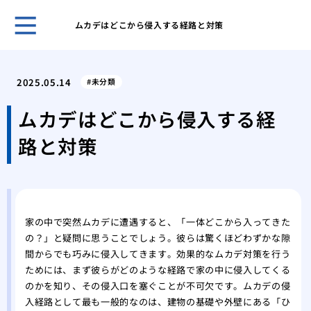
ムカデはどこから侵入する経路と対策
クマ
策を
2025.05.14
未分類
アシ
系へ
ムカデはどこから侵入する経
クマ
路と対策
クマ
を理
ゴキ
のコ
スズ
家の中で突然ムカデに遭遇すると、「一体どこから入ってきた
る方
の？」と疑問に思うことでしょう。彼らは驚くほどわずかな隙
スズ
間からでも巧みに侵入してきます。効果的なムカデ対策を行う
スズ
ためには、まず彼らがどのような経路で家の中に侵入してくる
の生
のかを知り、その侵入口を塞ぐことが不可欠です。ムカデの侵
ミツ
入経路として最も一般的なのは、建物の基礎や外壁にある「ひ