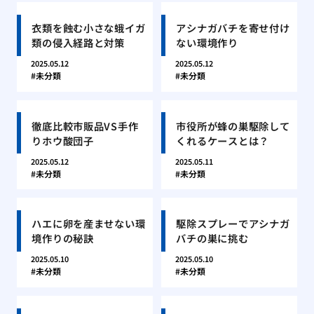
衣類を蝕む小さな蛾イガ
アシナガバチを寄せ付け
類の侵入経路と対策
ない環境作り
2025.05.12
2025.05.12
未分類
未分類
徹底比較市販品VS手作
市役所が蜂の巣駆除して
りホウ酸団子
くれるケースとは？
2025.05.12
2025.05.11
未分類
未分類
ハエに卵を産ませない環
駆除スプレーでアシナガ
境作りの秘訣
バチの巣に挑む
2025.05.10
2025.05.10
未分類
未分類