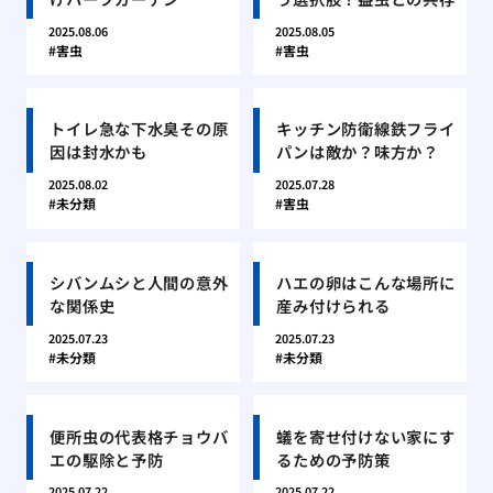
2025.08.06
2025.08.05
害虫
害虫
トイレ急な下水臭その原
キッチン防衛線鉄フライ
因は封水かも
パンは敵か？味方か？
2025.08.02
2025.07.28
未分類
害虫
シバンムシと人間の意外
ハエの卵はこんな場所に
な関係史
産み付けられる
2025.07.23
2025.07.23
未分類
未分類
便所虫の代表格チョウバ
蟻を寄せ付けない家にす
エの駆除と予防
るための予防策
2025.07.22
2025.07.22