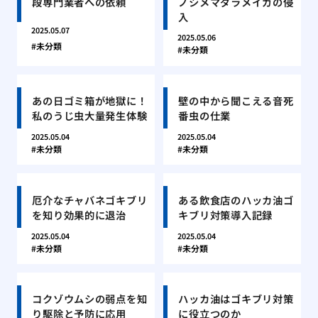
段専門業者への依頼
ノシメマダラメイガの侵
入
2025.05.07
2025.05.06
未分類
未分類
あの日ゴミ箱が地獄に！
壁の中から聞こえる音死
私のうじ虫大量発生体験
番虫の仕業
2025.05.04
2025.05.04
未分類
未分類
厄介なチャバネゴキブリ
ある飲食店のハッカ油ゴ
を知り効果的に退治
キブリ対策導入記録
2025.05.04
2025.05.04
未分類
未分類
コクゾウムシの弱点を知
ハッカ油はゴキブリ対策
り駆除と予防に応用
に役立つのか