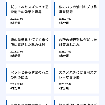
試してみたスズメバチ忌
私のハッカ油ゴキブリ撃
避剤その効果と限界
退奮闘記
2025.07.09
2025.07.09
未分類
未分類
蜂の巣発見！慌てて市役
台所の蟻行列私が試した
所に電話した私の体験
対策あれこれ
2025.07.09
2025.07.09
未分類
未分類
ペットと暮らす家のハエ
スズメバチには専用スプ
の卵予防法
レーなぜ必要
2025.07.08
2025.07.07
未分類
未分類
あなたの家は大丈夫？ム
簡単手作りハッカ油スプ