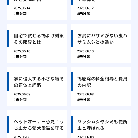
2025.06.14
2025.06.12
未分類
未分類
自宅で試せる鳩よけ対策
お尻にハサミがない虫ハ
その限界とは
サミムシとの違い
2025.06.10
2025.06.10
未分類
未分類
家に侵入する小さな蛾そ
鳩駆除の料金相場と費用
の正体と経路
の内訳
2025.06.08
2025.06.08
未分類
未分類
ペットオーナー必見！う
ワラジムシやシミも便所
じ虫から愛犬愛猫を守る
虫と呼ばれる
2025.06.08
2025.06.08