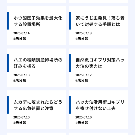
ホウ酸団子効果を最大化
家にうじ虫発見！落ち着
する設置場所
いて対処する手順とは
2025.07.14
2025.07.13
未分類
未分類
ハエの種類別産卵場所の
自然派ゴキブリ対策ハッ
好みを探る
カ油の実力は
2025.07.13
2025.07.12
未分類
未分類
ムカデに咬まれたらどう
ハッカ油活用術ゴキブリ
する応急処置と注意
を寄せ付けない工夫
2025.07.10
2025.07.10
未分類
未分類