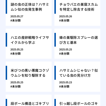
謎の虫の正体は？ハサミ
チョウバエの巣窟スカム
ムシ似の虫発生事例
を特定し除去する技術
2025.05.27
2025.05.26
未分類
未分類
ハエの産卵戦略ライフサ
蜂の巣駆除スプレーの選
イクルから学ぶ
び方と基本
2025.05.25
2025.05.25
未分類
未分類
米びつの黒い悪魔コクゾ
ハサミムシじゃない？似
ウムシを知り駆除する
ている虫の見分け方
2025.05.25
2025.05.23
未分類
未分類
段ボール構造とゴキブリ
引っ越し段ボールのゴキ