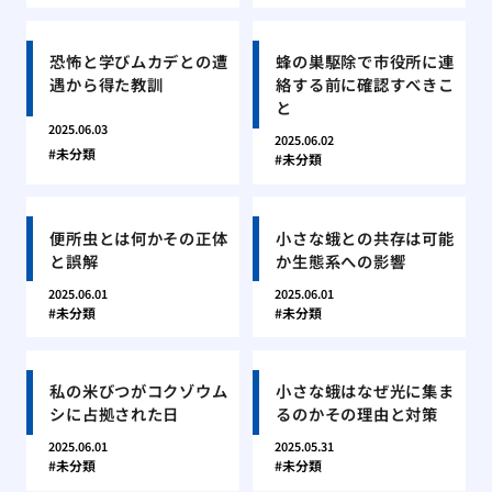
恐怖と学びムカデとの遭
蜂の巣駆除で市役所に連
遇から得た教訓
絡する前に確認すべきこ
と
2025.06.03
2025.06.02
未分類
未分類
便所虫とは何かその正体
小さな蛾との共存は可能
と誤解
か生態系への影響
2025.06.01
2025.06.01
未分類
未分類
私の米びつがコクゾウム
小さな蛾はなぜ光に集ま
シに占拠された日
るのかその理由と対策
2025.06.01
2025.05.31
未分類
未分類