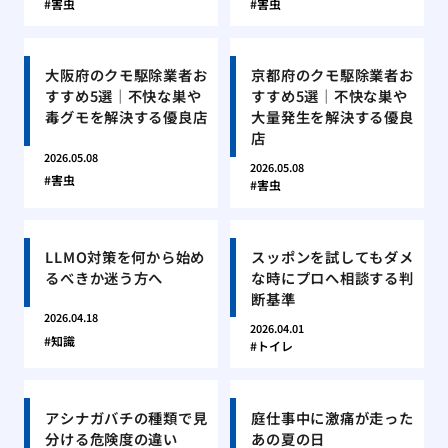
害虫
害虫
大阪府のクモ駆除業者お
京都府のクモ駆除業者お
すすめ5選｜不快な巣や
すすめ5選｜不快な巣や
毒グモを解決する優良店
大量発生を解決する優良
店
2026.05.08
2026.05.08
害虫
害虫
LLMO対策を何から始め
スッポンを試してもダメ
るべきか迷う方へ
な時にプロへ相談する判
断基準
2026.04.18
2026.04.01
知識
トイレ
アシナガバチの種類で見
庭仕事中に激痛が走った
分ける危険度の違い
あの夏の日