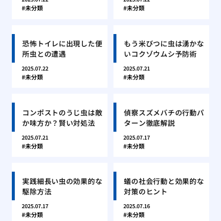
未分類
未分類
恐怖トイレに出現した便
もう米びつに虫は湧かな
所虫との遭遇
いコクゾウムシ予防術
2025.07.22
2025.07.21
未分類
未分類
コンポストのうじ虫は敵
偵察スズメバチの行動パ
か味方か？賢い対処法
ターン徹底解説
2025.07.21
2025.07.17
未分類
未分類
実践細長い虫の効果的な
蟻の社会行動と効果的な
駆除方法
対策のヒント
2025.07.17
2025.07.16
未分類
未分類