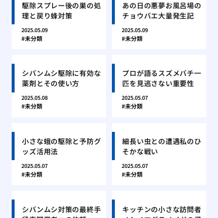
駆除スプレー後の巣の処
あの日の悪夢お風呂場の
理と戻り蜂対策
チョウバエ大量発生記
2025.05.09
2025.05.09
未分類
未分類
シバンムシ駆除に有効な
プロが語るスズメバチ一
薬剤とその使い方
匹を見逃さない重要性
2025.05.08
2025.05.07
未分類
未分類
小さな蛾の駆除と予防グ
細長い虫との遭遇私のひ
ッズ活用法
そかな戦い
2025.05.07
2025.05.07
未分類
未分類
シバンムシ対策の最終手
キッチンの小さな訪問者