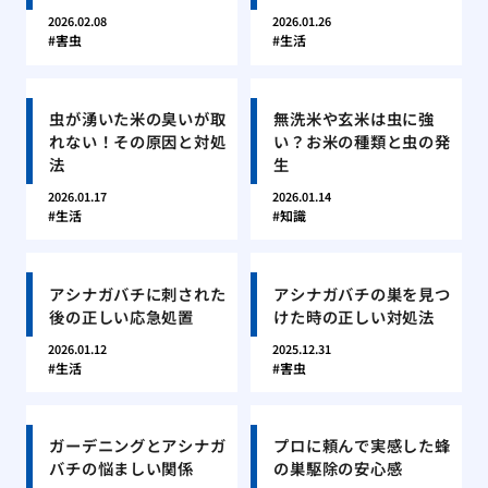
2026.02.08
2026.01.26
害虫
生活
虫が湧いた米の臭いが取
無洗米や玄米は虫に強
れない！その原因と対処
い？お米の種類と虫の発
法
生
2026.01.17
2026.01.14
生活
知識
アシナガバチに刺された
アシナガバチの巣を見つ
後の正しい応急処置
けた時の正しい対処法
2026.01.12
2025.12.31
生活
害虫
ガーデニングとアシナガ
プロに頼んで実感した蜂
バチの悩ましい関係
の巣駆除の安心感