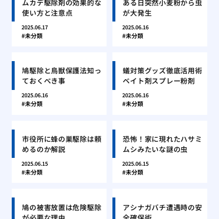
ムカデ駆除剤の効果的な
ある日突然小麦粉から虫
使い方と注意点
が大発生
2025.06.17
2025.06.16
未分類
未分類
鳩駆除と鳥獣保護法知っ
蟻対策グッズ徹底活用術
ておくべき事
ベイト剤スプレー粉剤
2025.06.16
2025.06.16
未分類
未分類
市役所に蜂の巣駆除は頼
恐怖！家に現れたハサミ
めるのか解説
ムシみたいな謎の虫
2025.06.15
2025.06.15
未分類
未分類
鳩の被害放置は危険駆除
アシナガバチ遭遇時の安
が必要な理由
全確保術