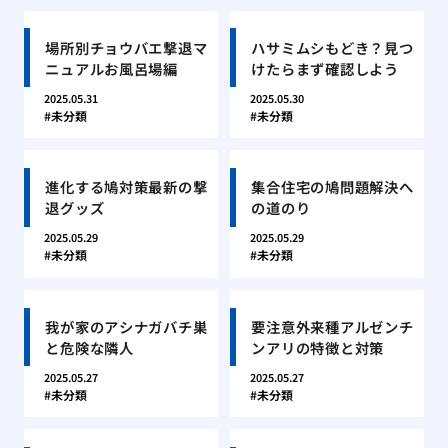
場所別チョウバエ撃退マ
ハサミムシもどき？見つ
ニュアルお風呂場編
けたらまず確認しよう
2025.05.31
2025.05.30
未分類
未分類
進化する鳩対策最新の撃
集合住宅の鳩問題解決へ
退グッズ
の道のり
2025.05.29
2025.05.29
未分類
未分類
我が家のアシナガバチ巣
要注意外来種アルゼンチ
と危険な隣人
ンアリの特徴と対策
2025.05.27
2025.05.27
未分類
未分類