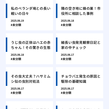
私のベランダ鳩との長い
隣の空き地に蜂の巣！市
戦いの日々
役所に相談した事例
2025.06.19
2025.06.18
未分類
未分類
うじ虫の正体はハエの赤
細長い虫発見観察日記と
ちゃん！その驚きの生態
家の中チェック
2025.06.18
2025.06.17
未分類
未分類
その虫大丈夫？ハサミム
チョウバエ発生の原因と
シ似の虫別対処法
駆除の基礎知識
2025.06.17
2025.06.17
未分類
未分類