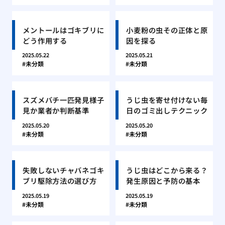
メントールはゴキブリに
小麦粉の虫その正体と原
どう作用する
因を探る
2025.05.22
2025.05.21
未分類
未分類
スズメバチ一匹発見様子
うじ虫を寄せ付けない毎
見か業者か判断基準
日のゴミ出しテクニック
2025.05.20
2025.05.20
未分類
未分類
失敗しないチャバネゴキ
うじ虫はどこから来る？
ブリ駆除方法の選び方
発生原因と予防の基本
2025.05.19
2025.05.19
未分類
未分類