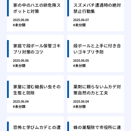
家の中のハエの卵危険ス
スズメバチ遭遇時の絶対
ポットと対策
禁止行動集
2025.06.08
2025.06.07
未分類
未分類
家庭で段ボール保管ゴキ
段ボールと上手に付き合
ブリ対策のコツ
いゴキブリ予防
2025.06.06
2025.06.05
未分類
未分類
家屋に潜む細長い虫その
薬剤に頼らないムカデ対
生態と防除
策自然の力と工夫
2025.06.04
2025.06.04
未分類
未分類
恐怖と学びムカデとの遭
蜂の巣駆除で市役所に連