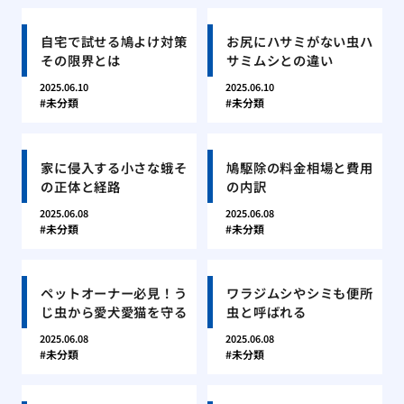
自宅で試せる鳩よけ対策
お尻にハサミがない虫ハ
その限界とは
サミムシとの違い
2025.06.10
2025.06.10
未分類
未分類
家に侵入する小さな蛾そ
鳩駆除の料金相場と費用
の正体と経路
の内訳
2025.06.08
2025.06.08
未分類
未分類
ペットオーナー必見！う
ワラジムシやシミも便所
じ虫から愛犬愛猫を守る
虫と呼ばれる
2025.06.08
2025.06.08
未分類
未分類