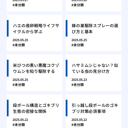
未分類
未分類
ハエの産卵戦略ライフサ
蜂の巣駆除スプレーの選
イクルから学ぶ
び方と基本
2025.05.25
2025.05.25
未分類
未分類
米びつの黒い悪魔コクゾ
ハサミムシじゃない？似
ウムシを知り駆除する
ている虫の見分け方
2025.05.25
2025.05.23
未分類
未分類
段ボール構造とゴキブリ
引っ越し段ボールのゴキ
生態の密接な関係
ブリ対策必須事項
2025.05.22
2025.05.22
未分類
未分類