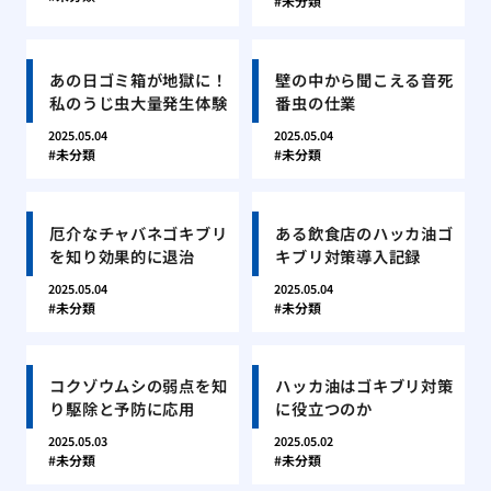
未分類
あの日ゴミ箱が地獄に！
壁の中から聞こえる音死
私のうじ虫大量発生体験
番虫の仕業
2025.05.04
2025.05.04
未分類
未分類
厄介なチャバネゴキブリ
ある飲食店のハッカ油ゴ
を知り効果的に退治
キブリ対策導入記録
2025.05.04
2025.05.04
未分類
未分類
コクゾウムシの弱点を知
ハッカ油はゴキブリ対策
り駆除と予防に応用
に役立つのか
2025.05.03
2025.05.02
未分類
未分類