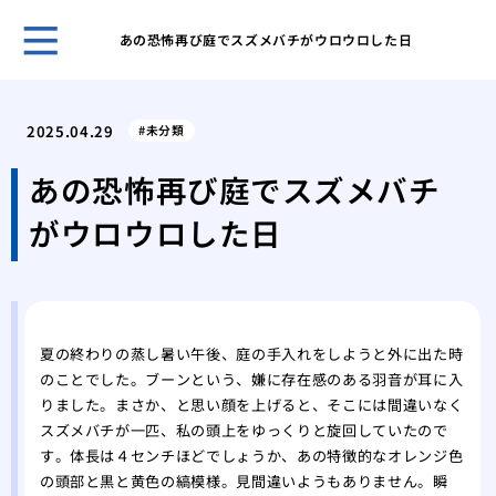
あの恐怖再び庭でスズメバチがウロウロした日
クマ
策を
2025.04.29
未分類
アシ
系へ
あの恐怖再び庭でスズメバチ
クマ
がウロウロした日
クマ
を理
ゴキ
のコ
スズ
夏の終わりの蒸し暑い午後、庭の手入れをしようと外に出た時
る方
のことでした。ブーンという、嫌に存在感のある羽音が耳に入
スズ
りました。まさか、と思い顔を上げると、そこには間違いなく
スズ
スズメバチが一匹、私の頭上をゆっくりと旋回していたので
の生
す。体長は４センチほどでしょうか、あの特徴的なオレンジ色
ミツ
の頭部と黒と黄色の縞模様。見間違いようもありません。瞬