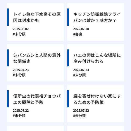
トイレ急な下水臭その原
キッチン防衛線鉄フライ
因は封水かも
パンは敵か？味方か？
2025.08.02
2025.07.28
未分類
害虫
シバンムシと人間の意外
ハエの卵はこんな場所に
な関係史
産み付けられる
2025.07.23
2025.07.23
未分類
未分類
便所虫の代表格チョウバ
蟻を寄せ付けない家にす
エの駆除と予防
るための予防策
2025.07.22
2025.07.22
未分類
未分類