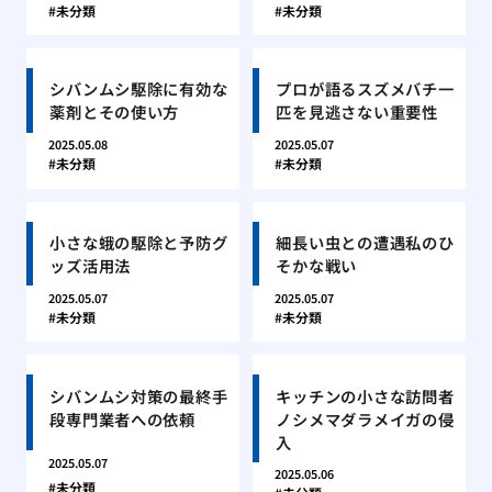
未分類
未分類
シバンムシ駆除に有効な
プロが語るスズメバチ一
薬剤とその使い方
匹を見逃さない重要性
2025.05.08
2025.05.07
未分類
未分類
小さな蛾の駆除と予防グ
細長い虫との遭遇私のひ
ッズ活用法
そかな戦い
2025.05.07
2025.05.07
未分類
未分類
シバンムシ対策の最終手
キッチンの小さな訪問者
段専門業者への依頼
ノシメマダラメイガの侵
入
2025.05.07
2025.05.06
未分類