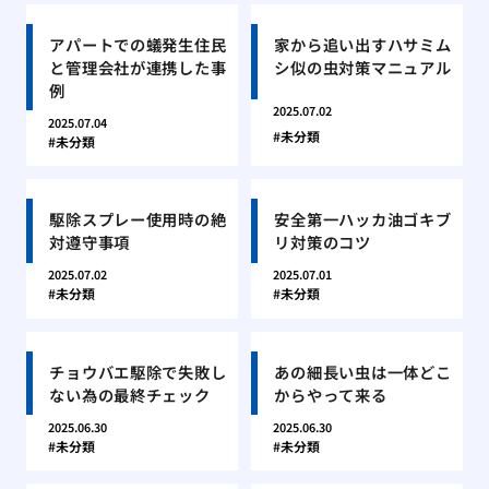
アパートでの蟻発生住民
家から追い出すハサミム
と管理会社が連携した事
シ似の虫対策マニュアル
例
2025.07.02
2025.07.04
未分類
未分類
駆除スプレー使用時の絶
安全第一ハッカ油ゴキブ
対遵守事項
リ対策のコツ
2025.07.02
2025.07.01
未分類
未分類
チョウバエ駆除で失敗し
あの細長い虫は一体どこ
ない為の最終チェック
からやって来る
2025.06.30
2025.06.30
未分類
未分類