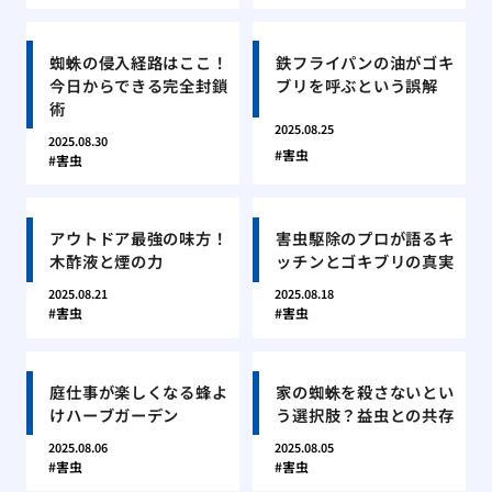
蜘蛛の侵入経路はここ！
鉄フライパンの油がゴキ
今日からできる完全封鎖
ブリを呼ぶという誤解
術
2025.08.25
2025.08.30
害虫
害虫
アウトドア最強の味方！
害虫駆除のプロが語るキ
木酢液と煙の力
ッチンとゴキブリの真実
2025.08.21
2025.08.18
害虫
害虫
庭仕事が楽しくなる蜂よ
家の蜘蛛を殺さないとい
けハーブガーデン
う選択肢？益虫との共存
2025.08.06
2025.08.05
害虫
害虫