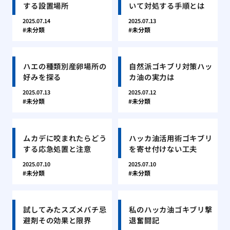
する設置場所
いて対処する手順とは
2025.07.14
2025.07.13
未分類
未分類
ハエの種類別産卵場所の
自然派ゴキブリ対策ハッ
好みを探る
カ油の実力は
2025.07.13
2025.07.12
未分類
未分類
ムカデに咬まれたらどう
ハッカ油活用術ゴキブリ
する応急処置と注意
を寄せ付けない工夫
2025.07.10
2025.07.10
未分類
未分類
試してみたスズメバチ忌
私のハッカ油ゴキブリ撃
避剤その効果と限界
退奮闘記