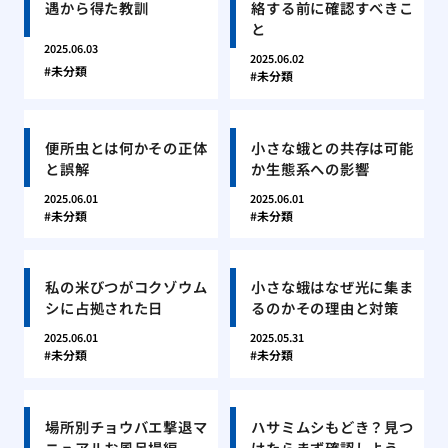
遇から得た教訓
絡する前に確認すべきこ
と
2025.06.03
2025.06.02
未分類
未分類
便所虫とは何かその正体
小さな蛾との共存は可能
と誤解
か生態系への影響
2025.06.01
2025.06.01
未分類
未分類
私の米びつがコクゾウム
小さな蛾はなぜ光に集ま
シに占拠された日
るのかその理由と対策
2025.06.01
2025.05.31
未分類
未分類
場所別チョウバエ撃退マ
ハサミムシもどき？見つ
ニュアルお風呂場編
けたらまず確認しよう