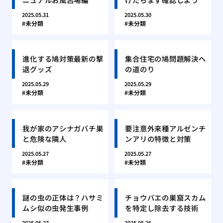
2025.05.31
2025.05.30
未分類
未分類
進化する鳩対策最新の撃
集合住宅の鳩問題解決へ
退グッズ
の道のり
2025.05.29
2025.05.29
未分類
未分類
我が家のアシナガバチ巣
要注意外来種アルゼンチ
と危険な隣人
ンアリの特徴と対策
2025.05.27
2025.05.27
未分類
未分類
謎の虫の正体は？ハサミ
チョウバエの巣窟スカム
ムシ似の虫発生事例
を特定し除去する技術
2025.05.27
2025.05.26