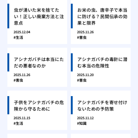
虫が湧いた米を捨てた
お米の虫、唐辛子で本当
い！正しい廃棄方法と注
に防げる？民間伝承の効
意点
果と限界
2025.12.04
2025.11.26
生活
害虫
アシナガバチは本当にた
アシナガバチの毒針に潜
だの悪者なのか
む本当の危険性
2025.11.26
2025.11.20
害虫
害虫
子供をアシナガバチの危
アシナガバチを寄せ付け
険から守るために
ないための予防策
2025.11.15
2025.11.12
生活
知識