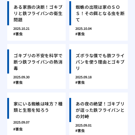
ある家族の決断！ゴキブ
蜘蛛の出現は家のＳＯ
リと鉄フライパンの衛生
Ｓ！その餌となる虫を断
問題
て
2025.10.21
2025.10.04
害虫
害虫
ゴキブリの不安を科学で
ズボラな僕でも鉄フライ
断つ鉄フライパンの熱消
パンを使う理由とゴキブ
毒
リ
2025.09.30
2025.09.18
害虫
害虫
家にいる蜘蛛は味方？種
あの夜の絶望！ゴキブリ
類と生態を知ろう
が這った鉄フライパンと
の対峙
2025.09.07
2025.09.01
害虫
害虫