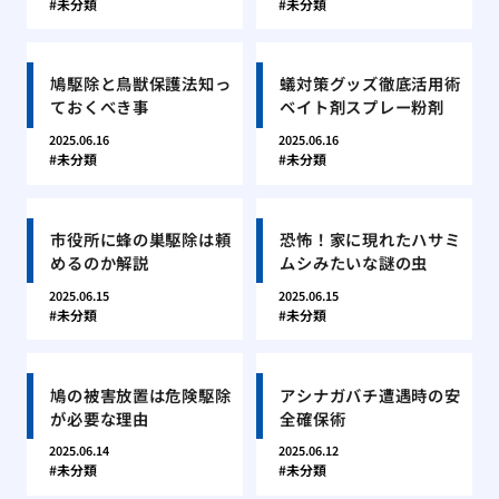
未分類
未分類
鳩駆除と鳥獣保護法知っ
蟻対策グッズ徹底活用術
ておくべき事
ベイト剤スプレー粉剤
2025.06.16
2025.06.16
未分類
未分類
市役所に蜂の巣駆除は頼
恐怖！家に現れたハサミ
めるのか解説
ムシみたいな謎の虫
2025.06.15
2025.06.15
未分類
未分類
鳩の被害放置は危険駆除
アシナガバチ遭遇時の安
が必要な理由
全確保術
2025.06.14
2025.06.12
未分類
未分類