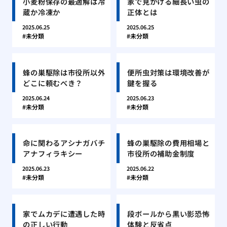
小麦粉保存の最適解は冷
家で見かける細長い虫の
蔵か冷凍か
正体とは
2025.06.25
2025.06.25
未分類
未分類
蜂の巣駆除は市役所以外
便所虫対策は環境改善が
どこに頼むべき？
鍵を握る
2025.06.24
2025.06.23
未分類
未分類
命に関わるアシナガバチ
蜂の巣駆除の費用相場と
アナフィラキシー
市役所の補助金制度
2025.06.23
2025.06.22
未分類
未分類
家でムカデに遭遇した時
段ボールから黒い影恐怖
の正しい行動
体験と反省点