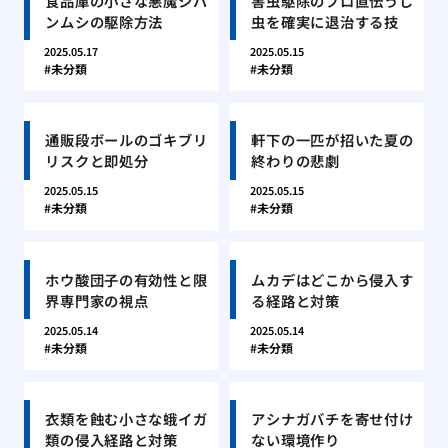
食品庫の小さな悪魔シバ
害虫駆除のプロ直伝うじ
ンムシの駆除方法
虫を確実に退治する技
2025.05.17
2025.05.15
未分類
未分類
通販段ボールのゴキブリ
軒下の一匹が招いた夏の
リスクと即処分
終わりの悲劇
2025.05.15
2025.05.15
未分類
未分類
ホウ酸団子の有効性と限
ムカデはどこから侵入す
界専門家の視点
る経路と対策
2025.05.14
2025.05.14
未分類
未分類
衣類を蝕む小さな蛾イガ
アシナガバチを寄せ付け
類の侵入経路と対策
ない環境作り