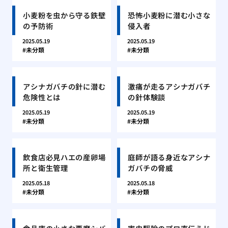
小麦粉を虫から守る鉄壁
恐怖小麦粉に潜む小さな
の予防術
侵入者
2025.05.19
2025.05.19
未分類
未分類
アシナガバチの針に潜む
激痛が走るアシナガバチ
危険性とは
の針体験談
2025.05.19
2025.05.19
未分類
未分類
飲食店必見ハエの産卵場
庭師が語る身近なアシナ
所と衛生管理
ガバチの脅威
2025.05.18
2025.05.18
未分類
未分類