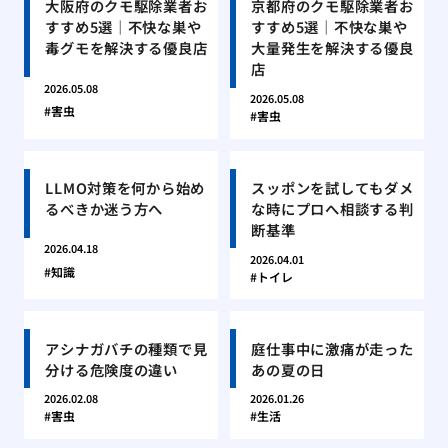
大阪府のクモ駆除業者お
京都府のクモ駆除業者お
すすめ5選｜不快な巣や
すすめ5選｜不快な巣や
毒グモを解決する優良店
大量発生を解決する優良
店
2026.05.08
2026.05.08
害虫
害虫
LLMO対策を何から始め
スッポンを試してもダメ
るべきか迷う方へ
な時にプロへ相談する判
断基準
2026.04.18
2026.04.01
知識
トイレ
アシナガバチの種類で見
庭仕事中に激痛が走った
分ける危険度の違い
あの夏の日
2026.02.08
2026.01.26
害虫
生活