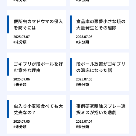
便所虫カマドウマの侵入
食品庫の悪夢小さな蛾の
を防ぐには
大量発生とその駆除
2025.07.07
2025.07.06
未分類
未分類
ゴキブリが段ボールを好
段ボール放置がゴキブリ
む意外な理由
の温床になった話
2025.07.06
2025.07.05
未分類
未分類
虫入り小麦粉食べても大
事例研究駆除スプレー選
丈夫なの？
択ミスが招いた悲劇
2025.07.05
2025.07.04
未分類
未分類