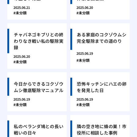
2025.06.21
2025.06.20
未分類
未分類
チャバネゴキブリとの終
ある家庭のコクゾウムシ
わりなき戦い私の駆除実
完全駆除までの道のり
録
2025.06.19
2025.06.20
未分類
未分類
今日からできるコクゾウ
恐怖キッチンにハエの卵
ムシ徹底駆除マニュアル
を発見した日
2025.06.19
2025.06.19
未分類
未分類
私のベランダ鳩との長い
隣の空き地に蜂の巣！市
戦いの日々
役所に相談した事例