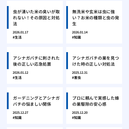
虫が湧いた米の臭いが取
無洗米や玄米は虫に強
れない！その原因と対処
い？お米の種類と虫の発
法
生
2026.01.17
2026.01.14
生活
知識
アシナガバチに刺された
アシナガバチの巣を見つ
後の正しい応急処置
けた時の正しい対処法
2026.01.12
2025.12.31
生活
害虫
ガーデニングとアシナガ
プロに頼んで実感した蜂
バチの悩ましい関係
の巣駆除の安心感
2025.12.27
2025.12.20
知識
知識