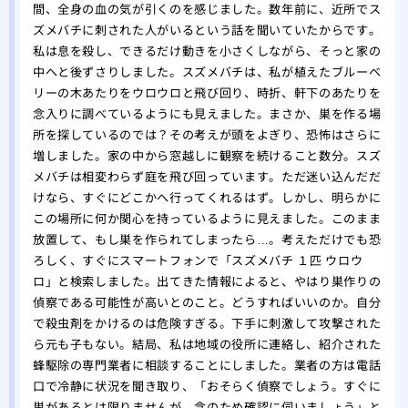
駆除
間、全身の血の気が引くのを感じました。数年前に、近所でス
ズメバチに刺された人がいるという話を聞いていたからです。
ミツ
私は息を殺し、できるだけ動きを小さくしながら、そっと家の
要性
中へと後ずさりしました。スズメバチは、私が植えたブルーベ
リーの木あたりをウロウロと飛び回り、時折、軒下のあたりを
念入りに調べているようにも見えました。まさか、巣を作る場
所を探しているのでは？その考えが頭をよぎり、恐怖はさらに
増しました。家の中から窓越しに観察を続けること数分。スズ
メバチは相変わらず庭を飛び回っています。ただ迷い込んだだ
けなら、すぐにどこかへ行ってくれるはず。しかし、明らかに
この場所に何か関心を持っているように見えました。このまま
放置して、もし巣を作られてしまったら…。考えただけでも恐
ろしく、すぐにスマートフォンで「スズメバチ １匹 ウロウ
ロ」と検索しました。出てきた情報によると、やはり巣作りの
偵察である可能性が高いとのこと。どうすればいいのか。自分
で殺虫剤をかけるのは危険すぎる。下手に刺激して攻撃された
ら元も子もない。結局、私は地域の役所に連絡し、紹介された
蜂駆除の専門業者に相談することにしました。業者の方は電話
口で冷静に状況を聞き取り、「おそらく偵察でしょう。すぐに
巣があるとは限りませんが、念のため確認に伺いましょう」と