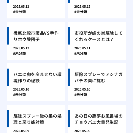
2025.05.12
2025.05.12
未分類
未分類
徹底比較市販品VS手作
市役所が蜂の巣駆除して
りホウ酸団子
くれるケースとは？
2025.05.12
2025.05.11
未分類
未分類
ハエに卵を産ませない環
駆除スプレーでアシナガ
境作りの秘訣
バチの巣に挑む
2025.05.10
2025.05.10
未分類
未分類
駆除スプレー後の巣の処
あの日の悪夢お風呂場の
理と戻り蜂対策
チョウバエ大量発生記
2025.05.09
2025.05.09