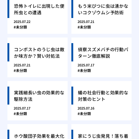
恐怖トイレに出現した便
もう米びつに虫は湧かな
所虫との遭遇
いコクゾウムシ予防術
2025.07.22
2025.07.21
未分類
未分類
コンポストのうじ虫は敵
偵察スズメバチの行動パ
か味方か？賢い対処法
ターン徹底解説
2025.07.21
2025.07.17
未分類
未分類
実践細長い虫の効果的な
蟻の社会行動と効果的な
駆除方法
対策のヒント
2025.07.17
2025.07.16
未分類
未分類
ホウ酸団子効果を最大化
家にうじ虫発見！落ち着