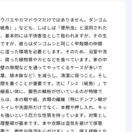
ョウバエやカマドウマだけではありません。ダンゴム
（紙魚）」なども、しばしば「便所虫」と混同された
も、基本的には不快害虫として扱われますが、その生
」ですが、彼らはダンゴムシと同じく甲殻類の仲間
常に湿った環境を必要とします。そのため、浴室や洗
し、腐った植物質やカビなどを食べています。家の中
は壁の隙間などを通ってやってくるケースが多いで
ち葉、植木鉢など）を減らし、清潔に保つこと。そし
隙間を塞ぐことが重要です。次に「シミ（紙魚）」で
の細長い体に、銀色の鱗粉が付いているのが特徴で
彼らは、本の糊や紙、衣類の繊維（特にデンプン糊が
。トイレや洗面所だけでなく、本棚や押し入れ、キッ
にも強いという厄介な性質を持っています。対策とし
整理整頓が基本です。本や衣類は湿気を避けて保管
重要で、換気や除湿を心がけましょう。侵入経路とな