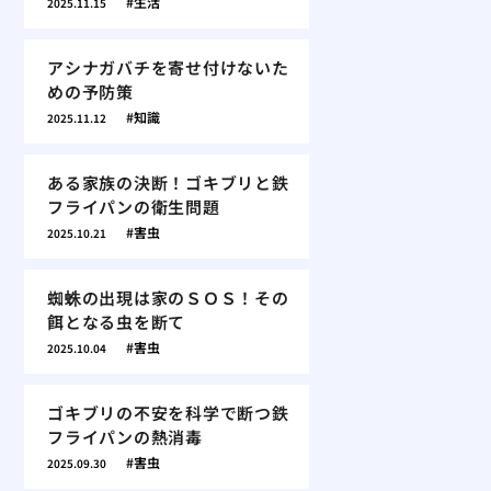
生活
2025.11.15
アシナガバチを寄せ付けないた
めの予防策
知識
2025.11.12
ある家族の決断！ゴキブリと鉄
フライパンの衛生問題
害虫
2025.10.21
蜘蛛の出現は家のＳＯＳ！その
餌となる虫を断て
害虫
2025.10.04
ゴキブリの不安を科学で断つ鉄
フライパンの熱消毒
害虫
2025.09.30