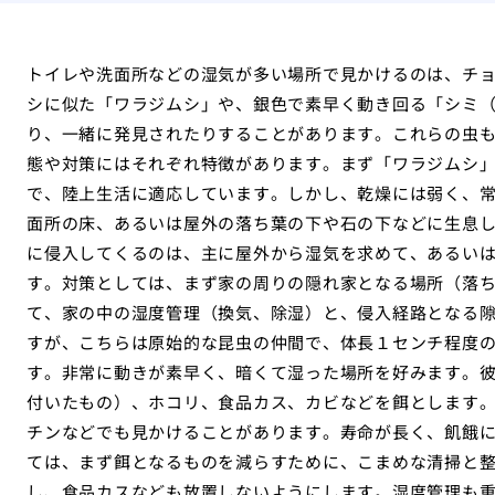
トイレや洗面所などの湿気が多い場所で見かけるのは、チ
シに似た「ワラジムシ」や、銀色で素早く動き回る「シミ
り、一緒に発見されたりすることがあります。これらの虫
態や対策にはそれぞれ特徴があります。まず「ワラジムシ
で、陸上生活に適応しています。しかし、乾燥には弱く、
面所の床、あるいは屋外の落ち葉の下や石の下などに生息
に侵入してくるのは、主に屋外から湿気を求めて、あるい
す。対策としては、まず家の周りの隠れ家となる場所（落
て、家の中の湿度管理（換気、除湿）と、侵入経路となる
すが、こちらは原始的な昆虫の仲間で、体長１センチ程度
す。非常に動きが素早く、暗くて湿った場所を好みます。
付いたもの）、ホコリ、食品カス、カビなどを餌とします
チンなどでも見かけることがあります。寿命が長く、飢餓
ては、まず餌となるものを減らすために、こまめな清掃と
し、食品カスなども放置しないようにします。湿度管理も