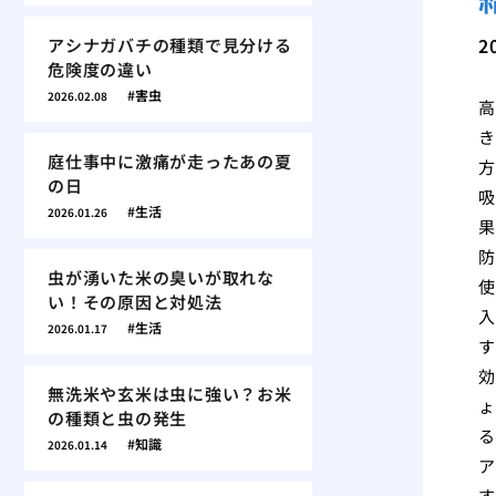
2
アシナガバチの種類で見分ける
危険度の違い
害虫
2026.02.08
高
き
庭仕事中に激痛が走ったあの夏
方
の日
吸
生活
2026.01.26
果
防
虫が湧いた米の臭いが取れな
使
い！その原因と対処法
入
生活
2026.01.17
す
効
無洗米や玄米は虫に強い？お米
ょ
の種類と虫の発生
る
知識
2026.01.14
ア
す