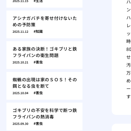
生活
2025.11.15
ハ
ン
ハ
アシナガバチを寄せ付けないた
めの予防策
レ
知識
2025.11.12
ッ
時
ある家族の決断！ゴキブリと鉄
8
フライパンの衛生問題
せ
害虫
2025.10.21
汚
万
蜘蛛の出現は家のＳＯＳ！その
め
餌となる虫を断て
ー
害虫
2025.10.04
す
ゴキブリの不安を科学で断つ鉄
フライパンの熱消毒
害虫
2025.09.30