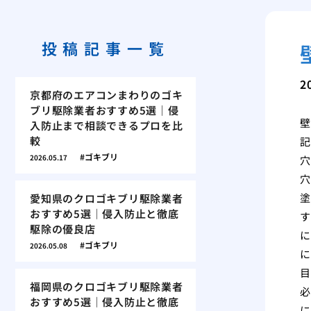
投稿記事一覧
2
京都府のエアコンまわりのゴキ
ブリ駆除業者おすすめ5選｜侵
壁
入防止まで相談できるプロを比
較
記
ゴキブリ
2026.05.17
穴
穴
塗
愛知県のクロゴキブリ駆除業者
おすすめ5選｜侵入防止と徹底
す
駆除の優良店
に
ゴキブリ
2026.05.08
に
目
福岡県のクロゴキブリ駆除業者
必
おすすめ5選｜侵入防止と徹底
に