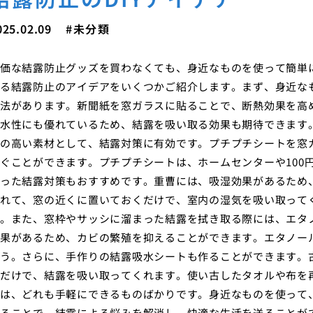
025.02.09
未分類
価な結露防止グッズを買わなくても、身近なものを使って簡単に
る結露防止のアイデアをいくつかご紹介します。まず、身近な
法があります。新聞紙を窓ガラスに貼ることで、断熱効果を高
水性にも優れているため、結露を吸い取る効果も期待できます
の高い素材として、結露対策に有効です。プチプチシートを窓
ぐことができます。プチプチシートは、ホームセンターや100
った結露対策もおすすめです。重曹には、吸湿効果があるため
れて、窓の近くに置いておくだけで、室内の湿気を吸い取って
。また、窓枠やサッシに溜まった結露を拭き取る際には、エタ
果があるため、カビの繁殖を抑えることができます。エタノー
う。さらに、手作りの結露吸水シートも作ることができます。
だけで、結露を吸い取ってくれます。使い古したタオルや布を再
は、どれも手軽にできるものばかりです。身近なものを使って、
ることで、結露による悩みを解消し、快適な生活を送ることが