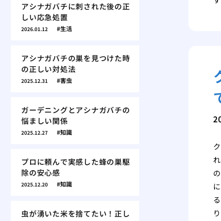
アシナガバチに刺された後の正
しい応急処置
生活
2026.01.12
アシナガバチの巣を見つけた時
の正しい対処法
害虫
2025.12.31
ガーデニングとアシナガバチの
2
悩ましい関係
知識
2025.12.27
ク
れ
プロに頼んで実感した蜂の巣駆
除の安心感
の
知識
2025.12.20
に
る
り
虫が湧いた米を捨てたい！正し