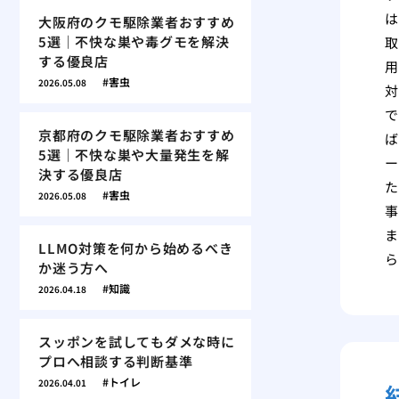
は
大阪府のクモ駆除業者おすすめ
5選｜不快な巣や毒グモを解決
取
する優良店
用
害虫
2026.05.08
対
で
京都府のクモ駆除業者おすすめ
ば
5選｜不快な巣や大量発生を解
ー
決する優良店
た
害虫
2026.05.08
事
ま
LLMO対策を何から始めるべき
ら
か迷う方へ
知識
2026.04.18
スッポンを試してもダメな時に
プロへ相談する判断基準
トイレ
2026.04.01