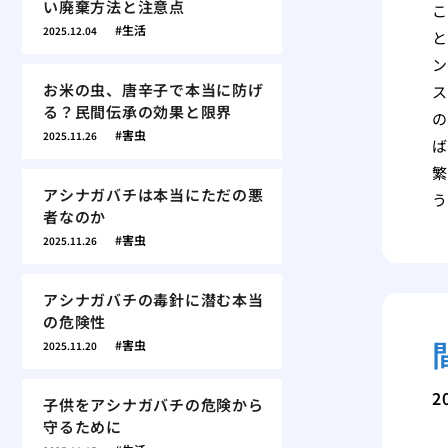
い廃棄方法と注意点
こ
生活
2025.12.04
と
ン
お米の虫、唐辛子で本当に防げ
ス
る？民間伝承の効果と限界
の
害虫
2025.11.26
ば
繁
アシナガバチは本当にただの悪
う
者なのか
害虫
2025.11.26
アシナガバチの毒針に潜む本当
の危険性
害虫
2025.11.20
2
子供をアシナガバチの危険から
守るために