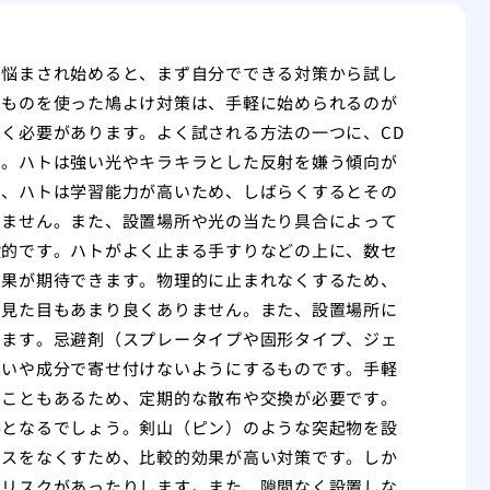
に悩まされ始めると、まず自分でできる対策から試し
なものを使った鳩よけ対策は、手軽に始められるのが
く必要があります。よく試される方法の一つに、CD
す。ハトは強い光やキラキラとした反射を嫌う傾向が
し、ハトは学習能力が高いため、しばらくするとその
りません。また、設置場所や光の当たり具合によって
般的です。ハトがよく止まる手すりなどの上に、数セ
効果が期待できます。物理的に止まれなくするため、
、見た目もあまり良くありません。また、設置場所に
ります。忌避剤（スプレータイプや固形タイプ、ジェ
臭いや成分で寄せ付けないようにするものです。手軽
うこともあるため、定期的な散布や交換が必要です。
要となるでしょう。剣山（ピン）のような突起物を設
ースをなくすため、比較的効果が高い対策です。しか
るリスクがあったりします。また、隙間なく設置しな