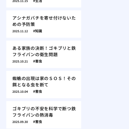
生活
2025.11.15
アシナガバチを寄せ付けないた
めの予防策
知識
2025.11.12
ある家族の決断！ゴキブリと鉄
フライパンの衛生問題
害虫
2025.10.21
蜘蛛の出現は家のＳＯＳ！その
餌となる虫を断て
害虫
2025.10.04
ゴキブリの不安を科学で断つ鉄
フライパンの熱消毒
害虫
2025.09.30