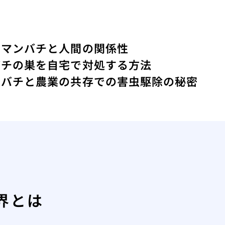
クマンバチと人間の関係性
バチの巣を自宅で対処する方法
ツバチと農業の共存での害虫駆除の秘密
界とは