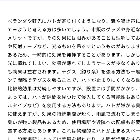
ベランダや軒先にハトが寄り付くようになり、糞や鳴き声
てみようと考える方は多いでしょう。市販のグッズや身近
メリットですが、その効果には限界があることも理解してお
や反射テープなど、光るものを吊るすというものがありま
あるため、一時的に効果を発揮することがあります。しか
光に慣れてしまい、効果が薄れてしまうケースが少なくあ
も効果は左右されます。テグス（釣り糸）を張る方法も一
ンチ間隔でテグスを張ることで、ハトが止まりにくくなる
比較的効果は持続しやすいですが、設置には手間がかかり
よっては、ハトが隙間を見つけて侵入してくる可能性もあ
ルタイプなど）を使用する方法もあります。ハトが嫌がる
に使えますが、効果の持続期間が短く、雨風で流れてしま
臭いが強い製品もあるため、使用場所や近隣への配慮も必
置する方法もあります。これは物理的にハトが止まるスペ
し、設置場所によっては美観を損ねたり、人間が怪我をす