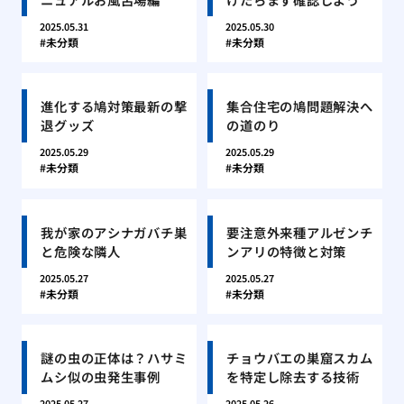
2025.05.31
2025.05.30
未分類
未分類
進化する鳩対策最新の撃
集合住宅の鳩問題解決へ
退グッズ
の道のり
2025.05.29
2025.05.29
未分類
未分類
我が家のアシナガバチ巣
要注意外来種アルゼンチ
と危険な隣人
ンアリの特徴と対策
2025.05.27
2025.05.27
未分類
未分類
謎の虫の正体は？ハサミ
チョウバエの巣窟スカム
ムシ似の虫発生事例
を特定し除去する技術
2025.05.27
2025.05.26