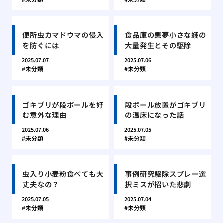
便所虫カマドウマの侵入
食品庫の悪夢小さな蛾の
を防ぐには
大量発生とその駆除
2025.07.07
2025.07.06
未分類
未分類
ゴキブリが段ボールを好
段ボール放置がゴキブリ
む意外な理由
の温床になった話
2025.07.06
2025.07.05
未分類
未分類
虫入り小麦粉食べても大
事例研究駆除スプレー選
丈夫なの？
択ミスが招いた悲劇
2025.07.05
2025.07.04
未分類
未分類