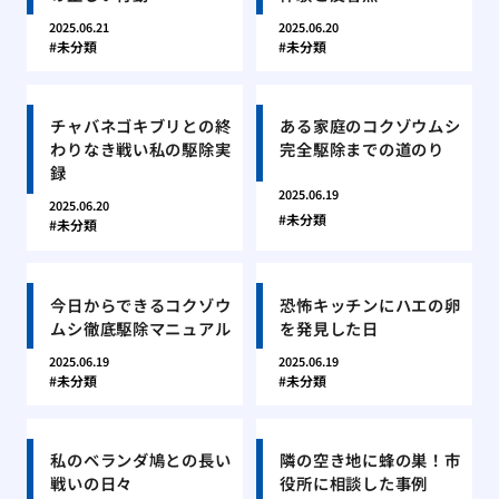
2025.06.21
2025.06.20
未分類
未分類
チャバネゴキブリとの終
ある家庭のコクゾウムシ
わりなき戦い私の駆除実
完全駆除までの道のり
録
2025.06.19
2025.06.20
未分類
未分類
今日からできるコクゾウ
恐怖キッチンにハエの卵
ムシ徹底駆除マニュアル
を発見した日
2025.06.19
2025.06.19
未分類
未分類
私のベランダ鳩との長い
隣の空き地に蜂の巣！市
戦いの日々
役所に相談した事例