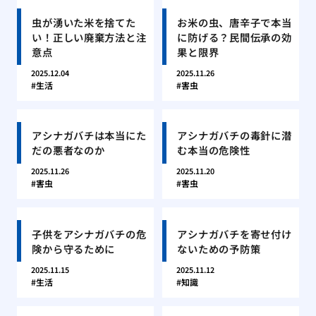
虫が湧いた米を捨てた
お米の虫、唐辛子で本当
い！正しい廃棄方法と注
に防げる？民間伝承の効
意点
果と限界
2025.12.04
2025.11.26
生活
害虫
アシナガバチは本当にた
アシナガバチの毒針に潜
だの悪者なのか
む本当の危険性
2025.11.26
2025.11.20
害虫
害虫
子供をアシナガバチの危
アシナガバチを寄せ付け
険から守るために
ないための予防策
2025.11.15
2025.11.12
生活
知識