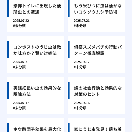
恐怖トイレに出現した便
もう米びつに虫は湧かな
所虫との遭遇
いコクゾウムシ予防術
2025.07.22
2025.07.21
未分類
未分類
コンポストのうじ虫は敵
偵察スズメバチの行動パ
か味方か？賢い対処法
ターン徹底解説
2025.07.21
2025.07.17
未分類
未分類
実践細長い虫の効果的な
蟻の社会行動と効果的な
駆除方法
対策のヒント
2025.07.17
2025.07.16
未分類
未分類
ホウ酸団子効果を最大化
家にうじ虫発見！落ち着