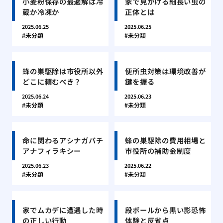
小麦粉保存の最適解は冷
家で見かける細長い虫の
蔵か冷凍か
正体とは
2025.06.25
2025.06.25
未分類
未分類
蜂の巣駆除は市役所以外
便所虫対策は環境改善が
どこに頼むべき？
鍵を握る
2025.06.24
2025.06.23
未分類
未分類
命に関わるアシナガバチ
蜂の巣駆除の費用相場と
アナフィラキシー
市役所の補助金制度
2025.06.23
2025.06.22
未分類
未分類
家でムカデに遭遇した時
段ボールから黒い影恐怖
の正しい行動
体験と反省点