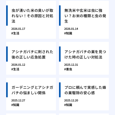
虫が湧いた米の臭いが取
無洗米や玄米は虫に強
れない！その原因と対処
い？お米の種類と虫の発
法
生
2026.01.17
2026.01.14
生活
知識
アシナガバチに刺された
アシナガバチの巣を見つ
後の正しい応急処置
けた時の正しい対処法
2026.01.12
2025.12.31
生活
害虫
ガーデニングとアシナガ
プロに頼んで実感した蜂
バチの悩ましい関係
の巣駆除の安心感
2025.12.27
2025.12.20
知識
知識