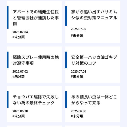
アパートでの蟻発生住民
家から追い出すハサミム
と管理会社が連携した事
シ似の虫対策マニュアル
例
2025.07.02
2025.07.04
未分類
未分類
駆除スプレー使用時の絶
安全第一ハッカ油ゴキブ
対遵守事項
リ対策のコツ
2025.07.02
2025.07.01
未分類
未分類
チョウバエ駆除で失敗し
あの細長い虫は一体どこ
ない為の最終チェック
からやって来る
2025.06.30
2025.06.30
未分類
未分類