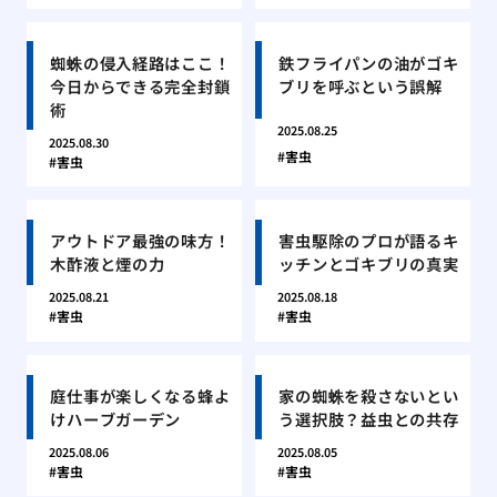
蜘蛛の侵入経路はここ！
鉄フライパンの油がゴキ
今日からできる完全封鎖
ブリを呼ぶという誤解
術
2025.08.25
2025.08.30
害虫
害虫
アウトドア最強の味方！
害虫駆除のプロが語るキ
木酢液と煙の力
ッチンとゴキブリの真実
2025.08.21
2025.08.18
害虫
害虫
庭仕事が楽しくなる蜂よ
家の蜘蛛を殺さないとい
けハーブガーデン
う選択肢？益虫との共存
2025.08.06
2025.08.05
害虫
害虫