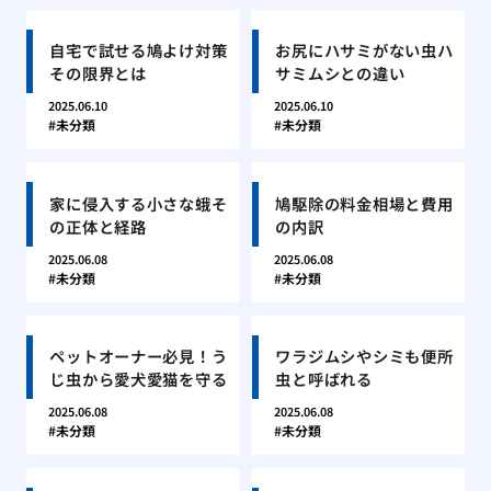
自宅で試せる鳩よけ対策
お尻にハサミがない虫ハ
その限界とは
サミムシとの違い
2025.06.10
2025.06.10
未分類
未分類
家に侵入する小さな蛾そ
鳩駆除の料金相場と費用
の正体と経路
の内訳
2025.06.08
2025.06.08
未分類
未分類
ペットオーナー必見！う
ワラジムシやシミも便所
じ虫から愛犬愛猫を守る
虫と呼ばれる
2025.06.08
2025.06.08
未分類
未分類