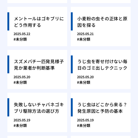
メントールはゴキブリに
小麦粉の虫その正体と原
どう作用する
因を探る
2025.05.22
2025.05.21
未分類
未分類
スズメバチ一匹発見様子
うじ虫を寄せ付けない毎
見か業者か判断基準
日のゴミ出しテクニック
2025.05.20
2025.05.20
未分類
未分類
失敗しないチャバネゴキ
うじ虫はどこから来る？
ブリ駆除方法の選び方
発生原因と予防の基本
2025.05.19
2025.05.19
未分類
未分類