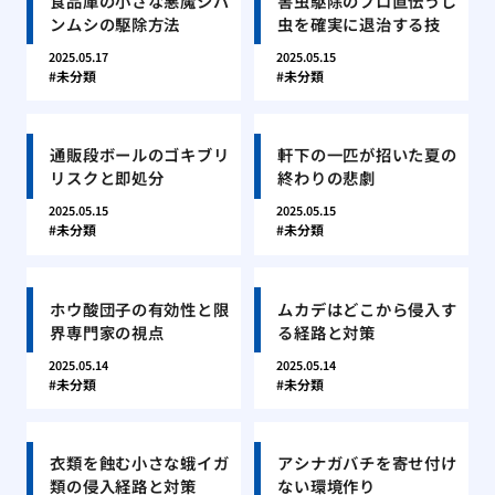
食品庫の小さな悪魔シバ
害虫駆除のプロ直伝うじ
ンムシの駆除方法
虫を確実に退治する技
2025.05.17
2025.05.15
未分類
未分類
通販段ボールのゴキブリ
軒下の一匹が招いた夏の
リスクと即処分
終わりの悲劇
2025.05.15
2025.05.15
未分類
未分類
ホウ酸団子の有効性と限
ムカデはどこから侵入す
界専門家の視点
る経路と対策
2025.05.14
2025.05.14
未分類
未分類
衣類を蝕む小さな蛾イガ
アシナガバチを寄せ付け
類の侵入経路と対策
ない環境作り