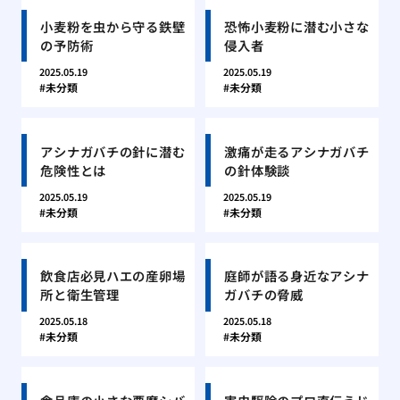
小麦粉を虫から守る鉄壁
恐怖小麦粉に潜む小さな
の予防術
侵入者
2025.05.19
2025.05.19
未分類
未分類
アシナガバチの針に潜む
激痛が走るアシナガバチ
危険性とは
の針体験談
2025.05.19
2025.05.19
未分類
未分類
飲食店必見ハエの産卵場
庭師が語る身近なアシナ
所と衛生管理
ガバチの脅威
2025.05.18
2025.05.18
未分類
未分類