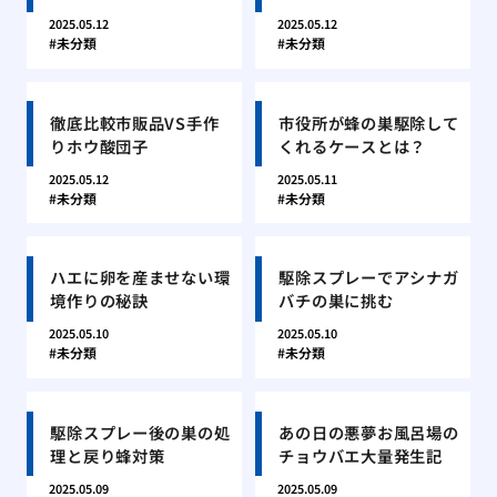
2025.05.12
2025.05.12
未分類
未分類
徹底比較市販品VS手作
市役所が蜂の巣駆除して
りホウ酸団子
くれるケースとは？
2025.05.12
2025.05.11
未分類
未分類
ハエに卵を産ませない環
駆除スプレーでアシナガ
境作りの秘訣
バチの巣に挑む
2025.05.10
2025.05.10
未分類
未分類
駆除スプレー後の巣の処
あの日の悪夢お風呂場の
理と戻り蜂対策
チョウバエ大量発生記
2025.05.09
2025.05.09