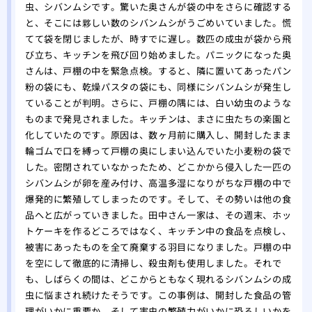
駆除
虫、シバンムシです。驚いた奥さんが袋の中をさらに確認する
と、そこには夥しい数のシバンムシがうごめいていました。慌
ミツ
てて袋を閉じましたが、時すでに遅し。数匹の成虫が袋から飛
要性
び立ち、キッチンを飛び回り始めました。パニックになった奥
さんは、戸棚の中を緊急点検。すると、隣に置いてあったパン
粉の袋にも、乾燥パスタの袋にも、同様にシバンムシが発生し
ていることが判明。さらに、戸棚の隅には、白い幼虫のような
ものまで発見されました。キッチンは、まさに虫たちの楽園と
化していたのです。原因は、数ヶ月前に購入し、開封したまま
輪ゴムで口を縛って戸棚の奥にしまい込んでいた小麦粉の袋で
した。密閉されていなかったため、どこかから侵入した一匹の
シバンムシが卵を産み付け、高温多湿になりがちな戸棚の中で
爆発的に繁殖してしまったのです。そして、その勢いは他の食
品へと広がっていきました。田中さん一家は、その週末、ホッ
トケーキを作るどころではなく、キッチン中の食品を点検し、
被害にあったものを全て廃棄する羽目になりました。戸棚の中
を空にして徹底的に清掃し、殺虫剤も使用しました。それで
も、しばらくの間は、どこからともなく現れるシバンムシの成
虫に悩まされ続けたそうです。この事例は、開封した食品の管
理がいかに重要か、そして害虫の繁殖力がいかに恐ろしいかを