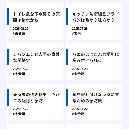
トイレ急な下水臭その原
キッチン防衛線鉄フライ
因は封水かも
パンは敵か？味方か？
2025.08.02
2025.07.28
未分類
害虫
シバンムシと人間の意外
ハエの卵はこんな場所に
な関係史
産み付けられる
2025.07.23
2025.07.23
未分類
未分類
便所虫の代表格チョウバ
蟻を寄せ付けない家にす
エの駆除と予防
るための予防策
2025.07.22
2025.07.22
未分類
未分類