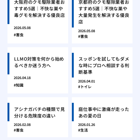
大阪府のクモ駆除業者お
京都府のクモ駆除業者お
すすめ5選｜不快な巣や
すすめ5選｜不快な巣や
毒グモを解決する優良店
大量発生を解決する優良
店
2026.05.08
2026.05.08
害虫
害虫
LLMO対策を何から始め
スッポンを試してもダメ
るべきか迷う方へ
な時にプロへ相談する判
断基準
2026.04.18
2026.04.01
知識
トイレ
アシナガバチの種類で見
庭仕事中に激痛が走った
分ける危険度の違い
あの夏の日
2026.02.08
2026.01.26
害虫
生活