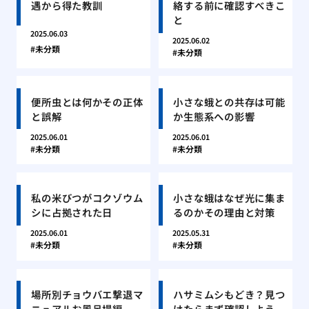
遇から得た教訓
絡する前に確認すべきこ
と
2025.06.03
2025.06.02
未分類
未分類
便所虫とは何かその正体
小さな蛾との共存は可能
と誤解
か生態系への影響
2025.06.01
2025.06.01
未分類
未分類
私の米びつがコクゾウム
小さな蛾はなぜ光に集ま
シに占拠された日
るのかその理由と対策
2025.06.01
2025.05.31
未分類
未分類
場所別チョウバエ撃退マ
ハサミムシもどき？見つ
ニュアルお風呂場編
けたらまず確認しよう