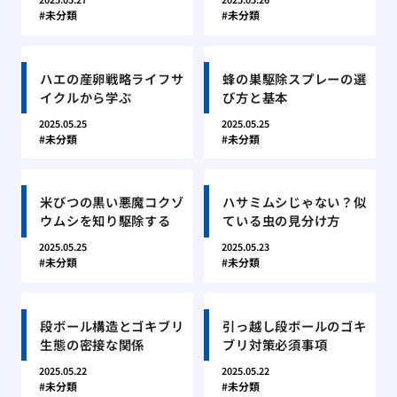
未分類
未分類
ハエの産卵戦略ライフサ
蜂の巣駆除スプレーの選
イクルから学ぶ
び方と基本
2025.05.25
2025.05.25
未分類
未分類
米びつの黒い悪魔コクゾ
ハサミムシじゃない？似
ウムシを知り駆除する
ている虫の見分け方
2025.05.25
2025.05.23
未分類
未分類
段ボール構造とゴキブリ
引っ越し段ボールのゴキ
生態の密接な関係
ブリ対策必須事項
2025.05.22
2025.05.22
未分類
未分類