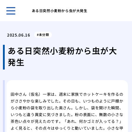
ある日突然小麦粉から虫が大発生
クマ
策を
2025.06.16
未分類
アシ
系へ
ある日突然小麦粉から虫が大
クマ
発生
クマ
を理
ゴキ
のコ
スズ
田中さん（仮名）一家は、週末に家族でホットケーキを作るの
る方
がささやかな楽しみでした。その日も、いつものように戸棚か
スズ
ら小麦粉の袋を取り出した奥さん。しかし、袋を開けた瞬間、
スズ
いつもと違う異変に気づきました。粉の表面に、無数の小さな
の生
茶色い点々が見えたのです。「あれ、何かゴミが入ってる？」
ミツ
よく見ると、その点々はゆっくりと動いていました。小さな甲