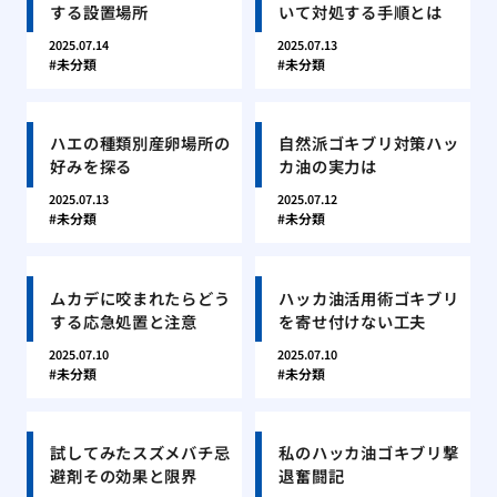
する設置場所
いて対処する手順とは
2025.07.14
2025.07.13
未分類
未分類
ハエの種類別産卵場所の
自然派ゴキブリ対策ハッ
好みを探る
カ油の実力は
2025.07.13
2025.07.12
未分類
未分類
ムカデに咬まれたらどう
ハッカ油活用術ゴキブリ
する応急処置と注意
を寄せ付けない工夫
2025.07.10
2025.07.10
未分類
未分類
試してみたスズメバチ忌
私のハッカ油ゴキブリ撃
避剤その効果と限界
退奮闘記