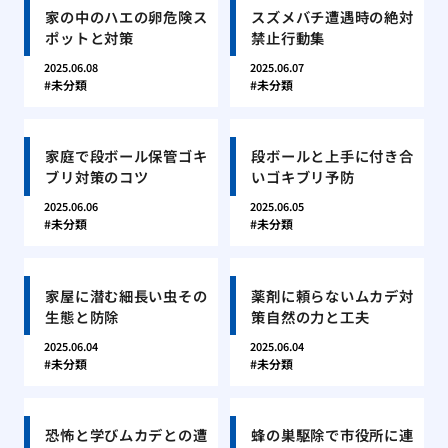
家の中のハエの卵危険ス
スズメバチ遭遇時の絶対
ポットと対策
禁止行動集
2025.06.08
2025.06.07
未分類
未分類
家庭で段ボール保管ゴキ
段ボールと上手に付き合
ブリ対策のコツ
いゴキブリ予防
2025.06.06
2025.06.05
未分類
未分類
家屋に潜む細長い虫その
薬剤に頼らないムカデ対
生態と防除
策自然の力と工夫
2025.06.04
2025.06.04
未分類
未分類
恐怖と学びムカデとの遭
蜂の巣駆除で市役所に連