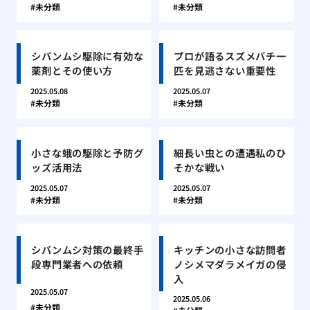
未分類
未分類
シバンムシ駆除に有効な
プロが語るスズメバチ一
薬剤とその使い方
匹を見逃さない重要性
2025.05.08
2025.05.07
未分類
未分類
小さな蛾の駆除と予防グ
細長い虫との遭遇私のひ
ッズ活用法
そかな戦い
2025.05.07
2025.05.07
未分類
未分類
シバンムシ対策の最終手
キッチンの小さな訪問者
段専門業者への依頼
ノシメマダラメイガの侵
入
2025.05.07
2025.05.06
未分類