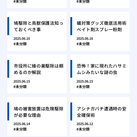
未分類
未分類
鳩駆除と鳥獣保護法知っ
蟻対策グッズ徹底活用術
ておくべき事
ベイト剤スプレー粉剤
2025.06.16
2025.06.16
未分類
未分類
市役所に蜂の巣駆除は頼
恐怖！家に現れたハサミ
めるのか解説
ムシみたいな謎の虫
2025.06.15
2025.06.15
未分類
未分類
鳩の被害放置は危険駆除
アシナガバチ遭遇時の安
が必要な理由
全確保術
2025.06.14
2025.06.12
未分類
未分類