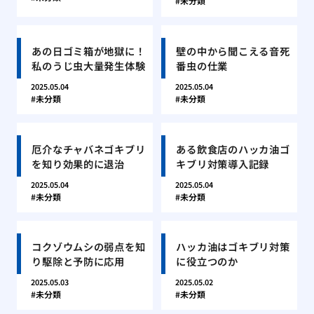
未分類
あの日ゴミ箱が地獄に！
壁の中から聞こえる音死
私のうじ虫大量発生体験
番虫の仕業
2025.05.04
2025.05.04
未分類
未分類
厄介なチャバネゴキブリ
ある飲食店のハッカ油ゴ
を知り効果的に退治
キブリ対策導入記録
2025.05.04
2025.05.04
未分類
未分類
コクゾウムシの弱点を知
ハッカ油はゴキブリ対策
り駆除と予防に応用
に役立つのか
2025.05.03
2025.05.02
未分類
未分類