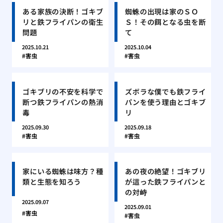
ある家族の決断！ゴキブ
蜘蛛の出現は家のＳＯ
リと鉄フライパンの衛生
Ｓ！その餌となる虫を断
問題
て
2025.10.21
2025.10.04
害虫
害虫
ゴキブリの不安を科学で
ズボラな僕でも鉄フライ
断つ鉄フライパンの熱消
パンを使う理由とゴキブ
毒
リ
2025.09.30
2025.09.18
害虫
害虫
家にいる蜘蛛は味方？種
あの夜の絶望！ゴキブリ
類と生態を知ろう
が這った鉄フライパンと
の対峙
2025.09.07
2025.09.01
害虫
害虫