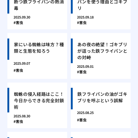
断つ鉄フライパンの熱消
パンを使う理由とゴキブ
毒
リ
2025.09.30
2025.09.18
害虫
害虫
家にいる蜘蛛は味方？種
あの夜の絶望！ゴキブリ
類と生態を知ろう
が這った鉄フライパンと
の対峙
2025.09.07
2025.09.01
害虫
害虫
蜘蛛の侵入経路はここ！
鉄フライパンの油がゴキ
今日からできる完全封鎖
ブリを呼ぶという誤解
術
2025.08.25
2025.08.30
害虫
害虫