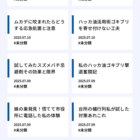
ムカデに咬まれたらどう
ハッカ油活用術ゴキブリ
する応急処置と注意
を寄せ付けない工夫
2025.07.10
2025.07.10
未分類
未分類
試してみたスズメバチ忌
私のハッカ油ゴキブリ撃
避剤その効果と限界
退奮闘記
2025.07.09
2025.07.09
未分類
未分類
蜂の巣発見！慌てて市役
台所の蟻行列私が試した
所に電話した私の体験
対策あれこれ
2025.07.09
2025.07.09
未分類
未分類