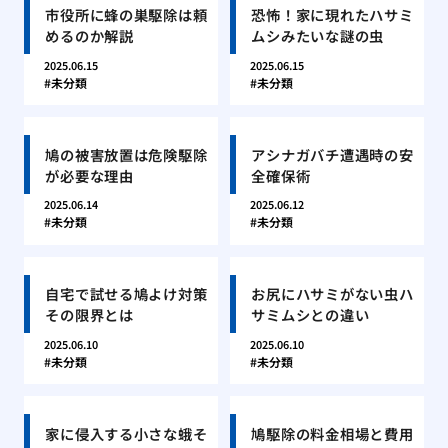
市役所に蜂の巣駆除は頼
恐怖！家に現れたハサミ
めるのか解説
ムシみたいな謎の虫
2025.06.15
2025.06.15
未分類
未分類
鳩の被害放置は危険駆除
アシナガバチ遭遇時の安
が必要な理由
全確保術
2025.06.14
2025.06.12
未分類
未分類
自宅で試せる鳩よけ対策
お尻にハサミがない虫ハ
その限界とは
サミムシとの違い
2025.06.10
2025.06.10
未分類
未分類
家に侵入する小さな蛾そ
鳩駆除の料金相場と費用