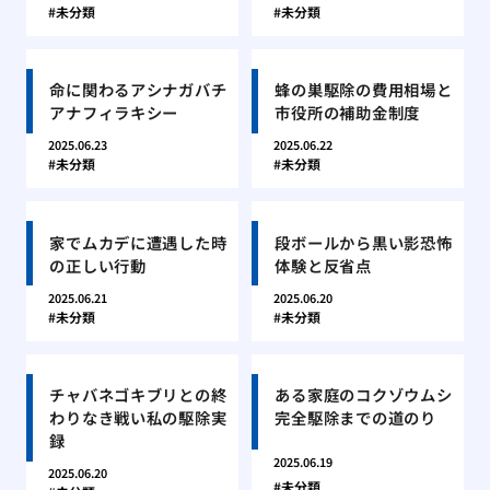
未分類
未分類
命に関わるアシナガバチ
蜂の巣駆除の費用相場と
アナフィラキシー
市役所の補助金制度
2025.06.23
2025.06.22
未分類
未分類
家でムカデに遭遇した時
段ボールから黒い影恐怖
の正しい行動
体験と反省点
2025.06.21
2025.06.20
未分類
未分類
チャバネゴキブリとの終
ある家庭のコクゾウムシ
わりなき戦い私の駆除実
完全駆除までの道のり
録
2025.06.19
2025.06.20
未分類