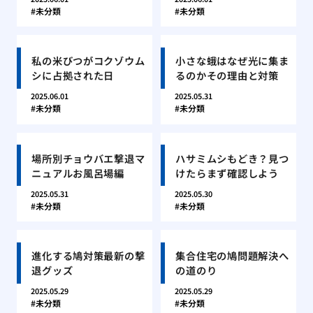
未分類
未分類
私の米びつがコクゾウム
小さな蛾はなぜ光に集ま
シに占拠された日
るのかその理由と対策
2025.06.01
2025.05.31
未分類
未分類
場所別チョウバエ撃退マ
ハサミムシもどき？見つ
ニュアルお風呂場編
けたらまず確認しよう
2025.05.31
2025.05.30
未分類
未分類
進化する鳩対策最新の撃
集合住宅の鳩問題解決へ
退グッズ
の道のり
2025.05.29
2025.05.29
未分類
未分類