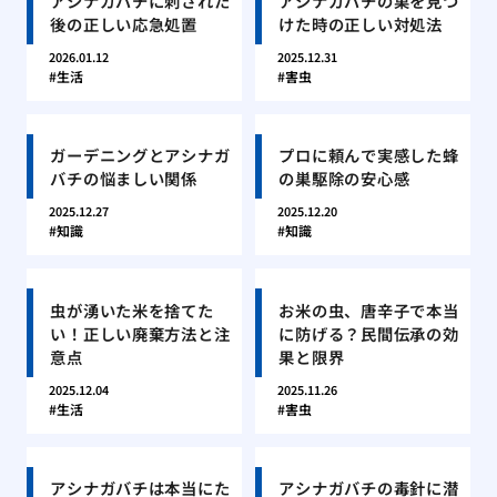
アシナガバチに刺された
アシナガバチの巣を見つ
後の正しい応急処置
けた時の正しい対処法
2026.01.12
2025.12.31
生活
害虫
ガーデニングとアシナガ
プロに頼んで実感した蜂
バチの悩ましい関係
の巣駆除の安心感
2025.12.27
2025.12.20
知識
知識
虫が湧いた米を捨てた
お米の虫、唐辛子で本当
い！正しい廃棄方法と注
に防げる？民間伝承の効
意点
果と限界
2025.12.04
2025.11.26
生活
害虫
アシナガバチは本当にた
アシナガバチの毒針に潜