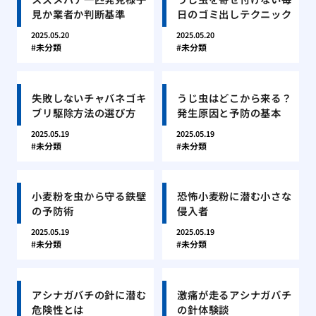
見か業者か判断基準
日のゴミ出しテクニック
2025.05.20
2025.05.20
未分類
未分類
失敗しないチャバネゴキ
うじ虫はどこから来る？
ブリ駆除方法の選び方
発生原因と予防の基本
2025.05.19
2025.05.19
未分類
未分類
小麦粉を虫から守る鉄壁
恐怖小麦粉に潜む小さな
の予防術
侵入者
2025.05.19
2025.05.19
未分類
未分類
アシナガバチの針に潜む
激痛が走るアシナガバチ
危険性とは
の針体験談