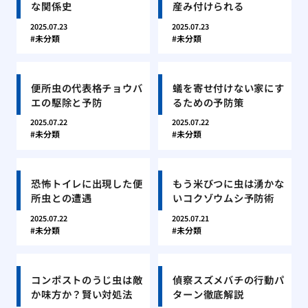
な関係史
産み付けられる
2025.07.23
2025.07.23
未分類
未分類
便所虫の代表格チョウバ
蟻を寄せ付けない家にす
エの駆除と予防
るための予防策
2025.07.22
2025.07.22
未分類
未分類
恐怖トイレに出現した便
もう米びつに虫は湧かな
所虫との遭遇
いコクゾウムシ予防術
2025.07.22
2025.07.21
未分類
未分類
コンポストのうじ虫は敵
偵察スズメバチの行動パ
か味方か？賢い対処法
ターン徹底解説