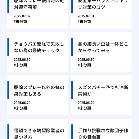
駆除スプレー使用時の絶
安全第一ハッカ油ゴキブ
対遵守事項
リ対策のコツ
2025.07.02
2025.07.01
未分類
未分類
チョウバエ駆除で失敗し
あの細長い虫は一体どこ
ない為の最終チェック
からやって来る
2025.06.30
2025.06.30
未分類
未分類
駆除スプレー以外の蜂の
スズメバチ一匹でも油断
巣対策もある
禁物か
2025.06.29
2025.06.29
未分類
未分類
信頼できる鳩駆除業者の
手作り挑戦ホウ酸団子作
見つけ方
りの舞台裏