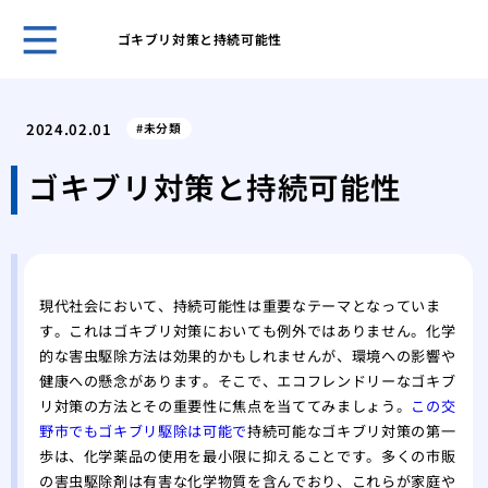
ゴキブリ対策と持続可能性
クマ
策を
2024.02.01
未分類
アシ
系へ
ゴキブリ対策と持続可能性
クマ
クマ
を理
ゴキ
現代社会において、持続可能性は重要なテーマとなっていま
のコ
す。これはゴキブリ対策においても例外ではありません。化学
スズ
的な害虫駆除方法は効果的かもしれませんが、環境への影響や
る方
健康への懸念があります。そこで、エコフレンドリーなゴキブ
スズ
リ対策の方法とその重要性に焦点を当ててみましょう。
この交
スズ
野市でもゴキブリ駆除は可能で
持続可能なゴキブリ対策の第一
の生
歩は、化学薬品の使用を最小限に抑えることです。多くの市販
ミツ
の害虫駆除剤は有害な化学物質を含んでおり、これらが家庭や