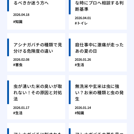
るべきか迷う方へ
な時にプロへ相談する判
断基準
2026.04.18
2026.04.01
知識
トイレ
アシナガバチの種類で見
庭仕事中に激痛が走った
分ける危険度の違い
あの夏の日
2026.02.08
2026.01.26
害虫
生活
虫が湧いた米の臭いが取
無洗米や玄米は虫に強
れない！その原因と対処
い？お米の種類と虫の発
法
生
2026.01.17
2026.01.14
生活
知識