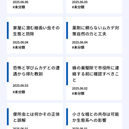
2025.06.06
2025.06.05
未分類
未分類
家屋に潜む細長い虫その
薬剤に頼らないムカデ対
生態と防除
策自然の力と工夫
2025.06.04
2025.06.04
未分類
未分類
恐怖と学びムカデとの遭
蜂の巣駆除で市役所に連
遇から得た教訓
絡する前に確認すべきこ
と
2025.06.03
2025.06.02
未分類
未分類
便所虫とは何かその正体
小さな蛾との共存は可能
と誤解
か生態系への影響
2025.06.01
2025.06.01