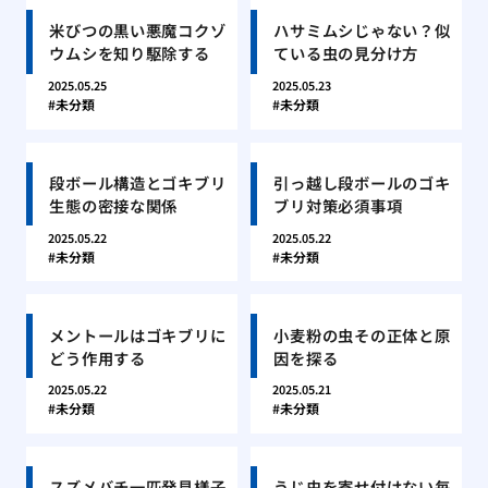
米びつの黒い悪魔コクゾ
ハサミムシじゃない？似
ウムシを知り駆除する
ている虫の見分け方
2025.05.25
2025.05.23
未分類
未分類
段ボール構造とゴキブリ
引っ越し段ボールのゴキ
生態の密接な関係
ブリ対策必須事項
2025.05.22
2025.05.22
未分類
未分類
メントールはゴキブリに
小麦粉の虫その正体と原
どう作用する
因を探る
2025.05.22
2025.05.21
未分類
未分類
スズメバチ一匹発見様子
うじ虫を寄せ付けない毎