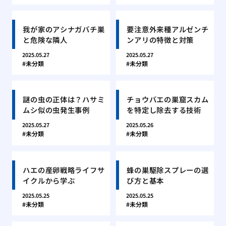
我が家のアシナガバチ巣
要注意外来種アルゼンチ
と危険な隣人
ンアリの特徴と対策
2025.05.27
2025.05.27
未分類
未分類
謎の虫の正体は？ハサミ
チョウバエの巣窟スカム
ムシ似の虫発生事例
を特定し除去する技術
2025.05.27
2025.05.26
未分類
未分類
ハエの産卵戦略ライフサ
蜂の巣駆除スプレーの選
イクルから学ぶ
び方と基本
2025.05.25
2025.05.25
未分類
未分類