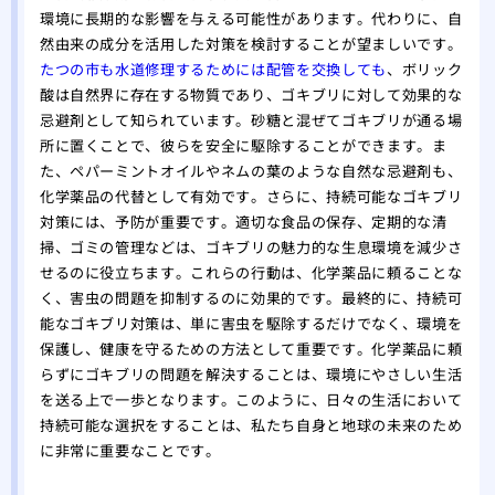
駆除
環境に長期的な影響を与える可能性があります。代わりに、自
ミツ
然由来の成分を活用した対策を検討することが望ましいです。
要性
たつの市も水道修理するためには配管を交換しても
、ボリック
酸は自然界に存在する物質であり、ゴキブリに対して効果的な
忌避剤として知られています。砂糖と混ぜてゴキブリが通る場
所に置くことで、彼らを安全に駆除することができます。ま
た、ペパーミントオイルやネムの葉のような自然な忌避剤も、
化学薬品の代替として有効です。さらに、持続可能なゴキブリ
対策には、予防が重要です。適切な食品の保存、定期的な清
掃、ゴミの管理などは、ゴキブリの魅力的な生息環境を減少さ
せるのに役立ちます。これらの行動は、化学薬品に頼ることな
く、害虫の問題を抑制するのに効果的です。最終的に、持続可
能なゴキブリ対策は、単に害虫を駆除するだけでなく、環境を
保護し、健康を守るための方法として重要です。化学薬品に頼
らずにゴキブリの問題を解決することは、環境にやさしい生活
を送る上で一歩となります。このように、日々の生活において
持続可能な選択をすることは、私たち自身と地球の未来のため
に非常に重要なことです。