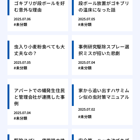
ゴキブリが段ボールを好
段ボール放置がゴキブリ
む意外な理由
の温床になった話
2025.07.06
2025.07.05
未分類
未分類
虫入り小麦粉食べても大
事例研究駆除スプレー選
丈夫なの？
択ミスが招いた悲劇
2025.07.05
2025.07.04
未分類
未分類
アパートでの蟻発生住民
家から追い出すハサミム
と管理会社が連携した事
シ似の虫対策マニュアル
例
2025.07.02
2025.07.04
未分類
未分類