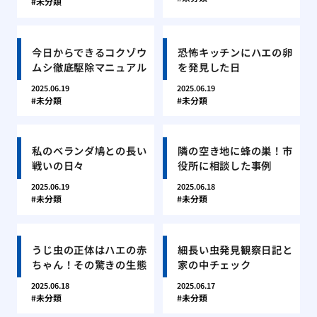
未分類
今日からできるコクゾウ
恐怖キッチンにハエの卵
ムシ徹底駆除マニュアル
を発見した日
2025.06.19
2025.06.19
未分類
未分類
私のベランダ鳩との長い
隣の空き地に蜂の巣！市
戦いの日々
役所に相談した事例
2025.06.19
2025.06.18
未分類
未分類
うじ虫の正体はハエの赤
細長い虫発見観察日記と
ちゃん！その驚きの生態
家の中チェック
2025.06.18
2025.06.17
未分類
未分類