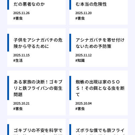
だの悪者なのか
む本当の危険性
2025.11.26
2025.11.20
害虫
害虫
子供をアシナガバチの危
アシナガバチを寄せ付け
険から守るために
ないための予防策
2025.11.15
2025.11.12
生活
知識
ある家族の決断！ゴキブ
蜘蛛の出現は家のＳＯ
リと鉄フライパンの衛生
Ｓ！その餌となる虫を断
問題
て
2025.10.21
2025.10.04
害虫
害虫
ゴキブリの不安を科学で
ズボラな僕でも鉄フライ