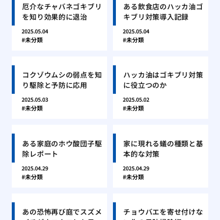
厄介なチャバネゴキブリ
ある飲食店のハッカ油ゴ
を知り効果的に退治
キブリ対策導入記録
2025.05.04
2025.05.04
未分類
未分類
コクゾウムシの弱点を知
ハッカ油はゴキブリ対策
り駆除と予防に応用
に役立つのか
2025.05.03
2025.05.02
未分類
未分類
ある家庭のホウ酸団子駆
家に現れる蟻の種類と基
除レポート
本的な対策
2025.04.29
2025.04.29
未分類
未分類
あの恐怖再び庭でスズメ
チョウバエを寄せ付けな