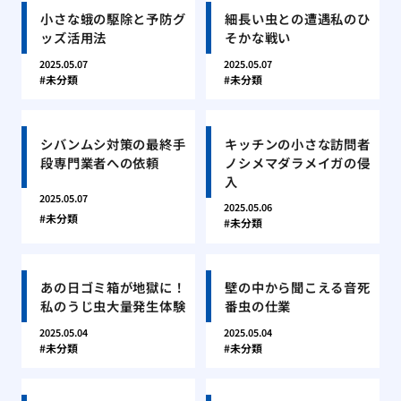
小さな蛾の駆除と予防グ
細長い虫との遭遇私のひ
ッズ活用法
そかな戦い
2025.05.07
2025.05.07
未分類
未分類
シバンムシ対策の最終手
キッチンの小さな訪問者
段専門業者への依頼
ノシメマダラメイガの侵
入
2025.05.07
2025.05.06
未分類
未分類
あの日ゴミ箱が地獄に！
壁の中から聞こえる音死
私のうじ虫大量発生体験
番虫の仕業
2025.05.04
2025.05.04
未分類
未分類