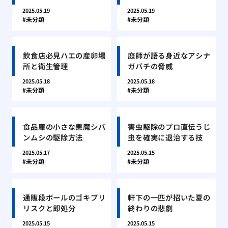
2025.05.19
2025.05.19
未分類
未分類
飲食店必見ハエの産卵場
庭師が語る身近なアシナ
所と衛生管理
ガバチの脅威
2025.05.18
2025.05.18
未分類
未分類
食品庫の小さな悪魔シバ
害虫駆除のプロ直伝うじ
ンムシの駆除方法
虫を確実に退治する技
2025.05.17
2025.05.15
未分類
未分類
通販段ボールのゴキブリ
軒下の一匹が招いた夏の
リスクと即処分
終わりの悲劇
2025.05.15
2025.05.15