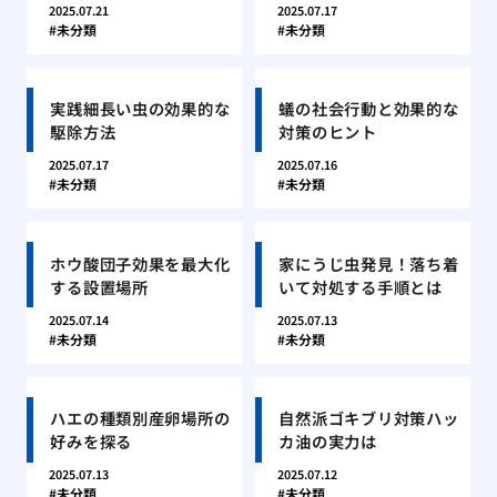
2025.07.21
2025.07.17
未分類
未分類
実践細長い虫の効果的な
蟻の社会行動と効果的な
駆除方法
対策のヒント
2025.07.17
2025.07.16
未分類
未分類
ホウ酸団子効果を最大化
家にうじ虫発見！落ち着
する設置場所
いて対処する手順とは
2025.07.14
2025.07.13
未分類
未分類
ハエの種類別産卵場所の
自然派ゴキブリ対策ハッ
好みを探る
カ油の実力は
2025.07.13
2025.07.12
未分類
未分類