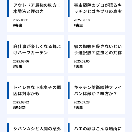
アウトドア最強の味方！
害虫駆除のプロが語るキ
木酢液と煙の力
ッチンとゴキブリの真実
2025.08.21
2025.08.18
害虫
害虫
庭仕事が楽しくなる蜂よ
家の蜘蛛を殺さないとい
けハーブガーデン
う選択肢？益虫との共存
2025.08.06
2025.08.05
害虫
害虫
トイレ急な下水臭その原
キッチン防衛線鉄フライ
因は封水かも
パンは敵か？味方か？
2025.08.02
2025.07.28
未分類
害虫
シバンムシと人間の意外
ハエの卵はこんな場所に