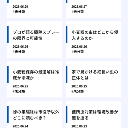
2025.06.29
2025.06.27
未分類
未分類
プロが語る駆除スプレー
小麦粉の虫はどこから侵
の限界と可能性
入するのか
2025.06.26
2025.06.26
未分類
未分類
小麦粉保存の最適解は冷
家で見かける細長い虫の
蔵か冷凍か
正体とは
2025.06.25
2025.06.25
未分類
未分類
蜂の巣駆除は市役所以外
便所虫対策は環境改善が
どこに頼むべき？
鍵を握る
2025.06.24
2025.06.23