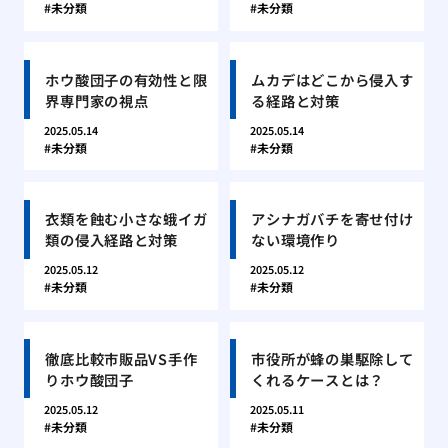
未分類
未分類
ホウ酸団子の有効性と限
ムカデはどこから侵入す
界専門家の視点
る経路と対策
2025.05.14
2025.05.14
未分類
未分類
衣類を蝕む小さな蛾イガ
アシナガバチを寄せ付け
類の侵入経路と対策
ない環境作り
2025.05.12
2025.05.12
未分類
未分類
徹底比較市販品VS手作
市役所が蜂の巣駆除して
りホウ酸団子
くれるケースとは？
2025.05.12
2025.05.11
未分類
未分類