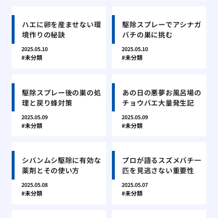
ハエに卵を産ませない環
駆除スプレーでアシナガ
境作りの秘訣
バチの巣に挑む
2025.05.10
2025.05.10
未分類
未分類
駆除スプレー後の巣の処
あの日の悪夢お風呂場の
理と戻り蜂対策
チョウバエ大量発生記
2025.05.09
2025.05.09
未分類
未分類
シバンムシ駆除に有効な
プロが語るスズメバチ一
薬剤とその使い方
匹を見逃さない重要性
2025.05.08
2025.05.07
未分類
未分類