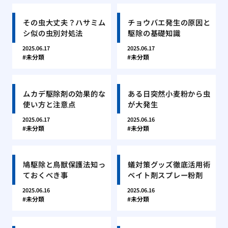
その虫大丈夫？ハサミム
チョウバエ発生の原因と
シ似の虫別対処法
駆除の基礎知識
2025.06.17
2025.06.17
未分類
未分類
ムカデ駆除剤の効果的な
ある日突然小麦粉から虫
使い方と注意点
が大発生
2025.06.17
2025.06.16
未分類
未分類
鳩駆除と鳥獣保護法知っ
蟻対策グッズ徹底活用術
ておくべき事
ベイト剤スプレー粉剤
2025.06.16
2025.06.16
未分類
未分類