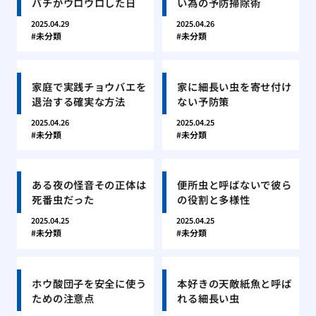
バチがウロウロした日
い為の予防掃除術
2025.04.29
2025.04.26
未分類
未分類
家庭で実践チョウバエを
家に細長い虫を寄せ付け
退治する確実な方法
ない予防策
2025.04.26
2025.04.25
未分類
未分類
ある夜の怪音その正体は
便所虫と呼ばないで彼ら
死番虫だった
の役割と多様性
2025.04.25
2025.04.25
未分類
未分類
ホウ酸団子を安全に使う
本好きの天敵紙魚と呼ば
ための注意点
れる細長い虫