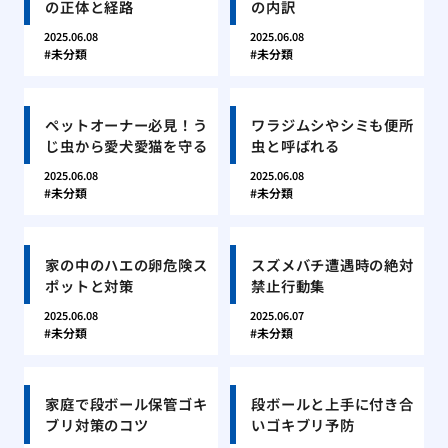
の正体と経路
の内訳
2025.06.08
2025.06.08
未分類
未分類
ペットオーナー必見！う
ワラジムシやシミも便所
じ虫から愛犬愛猫を守る
虫と呼ばれる
2025.06.08
2025.06.08
未分類
未分類
家の中のハエの卵危険ス
スズメバチ遭遇時の絶対
ポットと対策
禁止行動集
2025.06.08
2025.06.07
未分類
未分類
家庭で段ボール保管ゴキ
段ボールと上手に付き合
ブリ対策のコツ
いゴキブリ予防